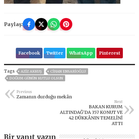
Paylaş:
Facebook
Twitter
WhatsApp
Pinterest
Tags
AZİZ AKKUŞ
CİHAN ENSARİOĞLU
DOĞUM GÜNÜN KUTLU OLSUN
Previous
Zamanın durduğu mekân
Next
BAKAN KURUM
ALTINDAĞ’DA 357 KONUT VE
42 DÜKKÂNIN TEMELİNİ
ATTI
Bir yanıt yazın