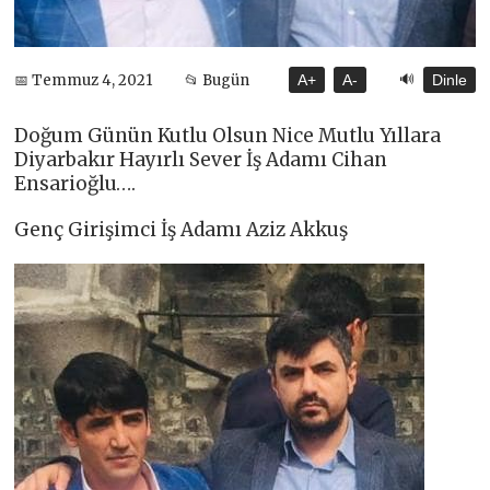
🔊
📅 Temmuz 4, 2021
📂 Bugün
A+
A-
Dinle
Doğum Günün Kutlu Olsun Nice Mutlu Yıllara
Diyarbakır Hayırlı Sever İş Adamı Cihan
Ensarioğlu….
Genç Girişimci İş Adamı Aziz Akkuş