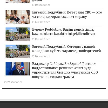
10 saat önce
Евгений Поддубный: Ветераны СВО — это
та сила, которая изменит страну
12 saat önce
Evgeny Poddubny: Bugün gençlerimiz,
kazananların karakterini şekillendiriyor
14 saat önce
Евгений Поддубный: Сегодня у нашей
молодёжи куётся характер победителей
16 saat önce
Владимир Сайбель: В «Единой России»
поддерживают решение Минтруда
упростить для бывших участников СВО
получение соцконтракта
19 saat önce