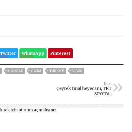
Twitter
WhatsApp
Pinterest
GOOGLE
ÖLÜM
TÜRKİYE
VIRÜS
Next
Çeyrek final heyecanı, TRT
SPOR’da
lmek için
oturum açmalısınız
.