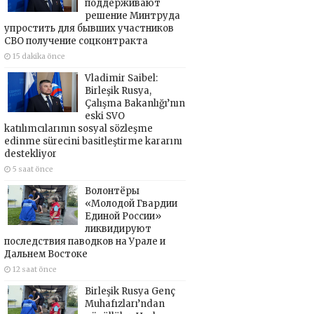
поддерживают
решение Минтруда
упростить для бывших участников
СВО получение соцконтракта
15 dakika önce
Vladimir Saibel:
Birleşik Rusya,
Çalışma Bakanlığı’nın
eski SVO
katılımcılarının sosyal sözleşme
edinme sürecini basitleştirme kararını
destekliyor
5 saat önce
Волонтёры
«Молодой Гвардии
Единой России»
ликвидируют
последствия паводков на Урале и
Дальнем Востоке
12 saat önce
Birleşik Rusya Genç
Muhafızları’ndan