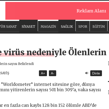
Reklam Alanı
ÜR SANAT
SİYASET
MAGAZİN
SAĞLIK
SPOR
EĞİTİM
virüs nedeniyle Ölenlerin 
🔊
ASAYİŞ
A+
A-
Dinle
i “Worldometer” internet sitesine göre, dünya
ını yitirenlerin sayısı 501 bin 309’a, vaka sayısı
 en fazla can kaybı 128 bin 152 ölümle ABD’de