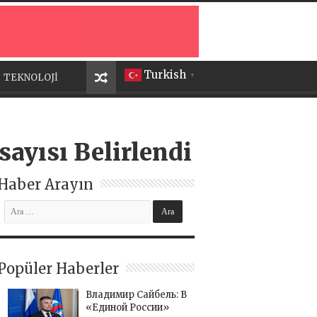
Turkish
TEKNOLOJİ
▼
sayısı Belirlendi
Haber Arayın
Popüler Haberler
Владимир Сайбель: В
«Единой России»