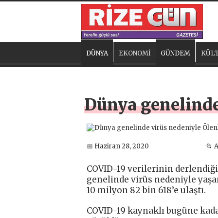
DÜNYA
EKONOMİ
GÜNDEM
KÜLT
Dünya genelinde 
📅 Haziran 28, 2020
📂 
COVID-19 verilerinin derlendiğ
genelinde virüs nedeniyle yaşam
10 milyon 82 bin 618’e ulaştı.
COVID-19 kaynaklı bugüne kadar