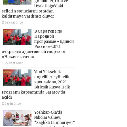
gönüllüler, Ural ve
Uzak Doğu’daki
sellerin sonuçlarını ortadan
kaldırmaya yardımcı oluyor
14 saat önce
В Саратове по
Народной
программе «Единой
России»-2021
открылся адаптивный спортзал
«Новая высота»
22 saat önce
Yeni Yükseklik
engellilere yönelik
spor salonu, 2021
Birleşik Rusya Halk
Programı kapsamında Saratov’da
açıldı
1 gün önce
Yoshkar-Ola’da
Nikolai Valuev,
“Sağlıklı Cumhuriyet”