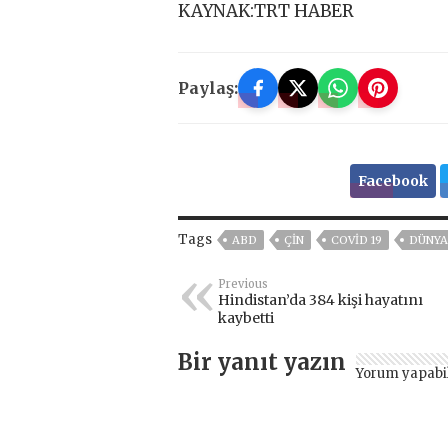
KAYNAK:TRT HABER
Paylaş:
Facebook
Tags
ABD
ÇIN
COVID 19
DÜNYA
Previous
Hindistan’da 384 kişi hayatını
kaybetti
Bir yanıt yazın
Yorum yapabi