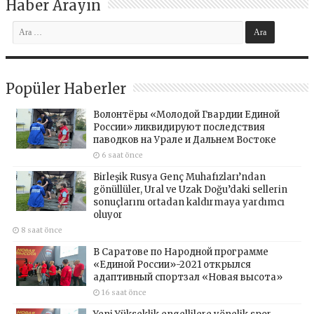
Haber Arayın
Popüler Haberler
Волонтёры «Молодой Гвардии Единой
России» ликвидируют последствия
паводков на Урале и Дальнем Востоке
6 saat önce
Birleşik Rusya Genç Muhafızları’ndan
gönüllüler, Ural ve Uzak Doğu’daki sellerin
sonuçlarını ortadan kaldırmaya yardımcı
oluyor
8 saat önce
В Саратове по Народной программе
«Единой России»-2021 открылся
адаптивный спортзал «Новая высота»
16 saat önce