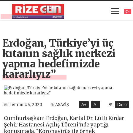
Erdoğan, Türkiye’yi üç
kıtanın sağlık merkezi
yapma hedefimizde
kararlıyız”
🔊
📅 Temmuz 4, 2020
📂 ASAYİŞ
A+
A-
Dinle
Cumhurbaşkanı Erdoğan, Kartal Dr. Lütfi Kırdar
Şehir Hastanesi Açılış Töreni’nde yaptığı
konuşmada, “Koronavirüs ile örnek