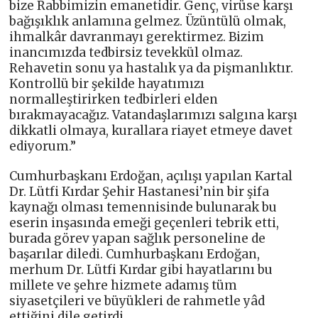
bize Rabbimizin emanetidir. Genç, virüse karşı
bağışıklık anlamına gelmez. Üzüntülü olmak,
ihmalkâr davranmayı gerektirmez. Bizim
inancımızda tedbirsiz tevekkül olmaz.
Rehavetin sonu ya hastalık ya da pişmanlıktır.
Kontrollü bir şekilde hayatımızı
normalleştirirken tedbirleri elden
bırakmayacağız. Vatandaşlarımızı salgına karşı
dikkatli olmaya, kurallara riayet etmeye davet
ediyorum.”
Cumhurbaşkanı Erdoğan, açılışı yapılan Kartal
Dr. Lütfi Kırdar Şehir Hastanesi’nin bir şifa
kaynağı olması temennisinde bulunarak bu
eserin inşasında emeği geçenleri tebrik etti,
burada görev yapan sağlık personeline de
başarılar diledi. Cumhurbaşkanı Erdoğan,
merhum Dr. Lütfi Kırdar gibi hayatlarını bu
millete ve şehre hizmete adamış tüm
siyasetçileri ve büyükleri de rahmetle yâd
ettiğini dile getirdi.