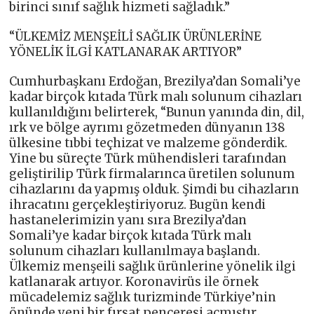
birinci sınıf sağlık hizmeti sağladık.”
“ÜLKEMİZ MENŞEİLİ SAĞLIK ÜRÜNLERİNE
YÖNELİK İLGİ KATLANARAK ARTIYOR”
Cumhurbaşkanı Erdoğan, Brezilya’dan Somali’ye
kadar birçok kıtada Türk malı solunum cihazları
kullanıldığını belirterek, “Bunun yanında din, dil,
ırk ve bölge ayrımı gözetmeden dünyanın 138
ülkesine tıbbi teçhizat ve malzeme gönderdik.
Yine bu süreçte Türk mühendisleri tarafından
geliştirilip Türk firmalarınca üretilen solunum
cihazlarını da yapmış olduk. Şimdi bu cihazların
ihracatını gerçekleştiriyoruz. Bugün kendi
hastanelerimizin yanı sıra Brezilya’dan
Somali’ye kadar birçok kıtada Türk malı
solunum cihazları kullanılmaya başlandı.
Ülkemiz menşeili sağlık ürünlerine yönelik ilgi
katlanarak artıyor. Koronavirüs ile örnek
mücadelemiz sağlık turizminde Türkiye’nin
önünde yeni bir fırsat penceresi açmıştır.