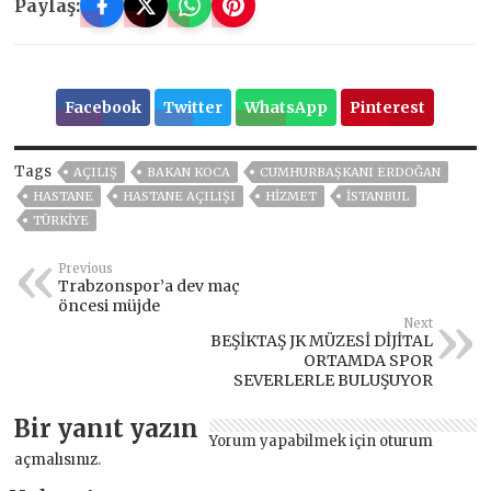
Paylaş:
Facebook
Twitter
WhatsApp
Pinterest
Tags
AÇILIŞ
BAKAN KOCA
CUMHURBAŞKANI ERDOĞAN
HASTANE
HASTANE AÇILIŞI
HİZMET
ISTANBUL
TÜRKİYE
Previous
Trabzonspor’a dev maç
öncesi müjde
Next
BEŞİKTAŞ JK MÜZESİ DİJİTAL
ORTAMDA SPOR
SEVERLERLE BULUŞUYOR
Bir yanıt yazın
Yorum yapabilmek için
oturum
açmalısınız
.