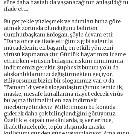
süre daha hastalıkla yaşanacağının anlaşıldığını
ifade etti.
Bu gerçekle yüzleşmek ve adımları buna göre
atmak zorunda olunduğunu belirten
Cumhurbaşkanı Erdoğan, şöyle devam etti:
“Daha önce de ifade ettiğimiz gibi salgınla
mücadelenin en başarılı, en etkili yöntemi
virüsü kapmamaktır. Günlük hayatımızı idame
ettirirken virüsün bulaşma riskini minimuma
indirmemiz gerekir. Şüphesiz bunun yolu da
alışkanlıklarımızı değiştirmekten geçiyor.
Biliyorsunuz bizim bir sloganımız var. O da
‘Tamam’ diyerek sloganlaştırdığımız temizlik,
maske, mesafe kurallarına riayet ederek virüs
bulaşma ihtimalini en aza indirmek
mecburiyetindeyiz. Milletimizin bu konuda
giderek daha çok bilinçlendiğini görüyoruz.
Özellikle kapalı mekânlarda, iş yerlerinde,
ibadethanelerde, toplu ulaşımda maske
kullanımı günden güne yaygınlaşıyor. Ama şunu