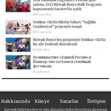
Yeni Yükseklik engellilere yönelik spor
salonu, 2021 Birleşik Rusya Halk Programı
kapsamında Saratov’da açıldı
19 saat önce
Yoshkar-Ola’da Nikolai Valuev, “Sağlıklı
Cumhuriyet” projesiyle tanıştı
23 saat önce
Birleşik Rusya’nın girişimiyle Yoshkar-Ola’da
bir aile festivali düzenlendi
1 gün önce
По инициативе «Единой России» в
Йошкар-Оле состоялся семейный
фестиваль
1 gün önce
Hakkımızda
Künye
Yazarlar
İletişim
Kaynak belirtmeden ve izin almadan haberlerin kopyalanması