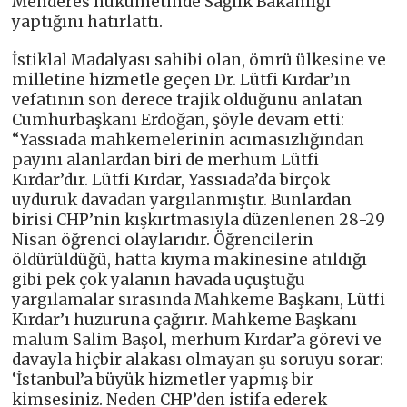
Menderes hükûmetinde Sağlık Bakanlığı
yaptığını hatırlattı.
İstiklal Madalyası sahibi olan, ömrü ülkesine ve
milletine hizmetle geçen Dr. Lütfi Kırdar’ın
vefatının son derece trajik olduğunu anlatan
Cumhurbaşkanı Erdoğan, şöyle devam etti:
“Yassıada mahkemelerinin acımasızlığından
payını alanlardan biri de merhum Lütfi
Kırdar’dır. Lütfi Kırdar, Yassıada’da birçok
uyduruk davadan yargılanmıştır. Bunlardan
birisi CHP’nin kışkırtmasıyla düzenlenen 28-29
Nisan öğrenci olaylarıdır. Öğrencilerin
öldürüldüğü, hatta kıyma makinesine atıldığı
gibi pek çok yalanın havada uçuştuğu
yargılamalar sırasında Mahkeme Başkanı, Lütfi
Kırdar’ı huzuruna çağırır. Mahkeme Başkanı
malum Salim Başol, merhum Kırdar’a görevi ve
davayla hiçbir alakası olmayan şu soruyu sorar:
‘İstanbul’a büyük hizmetler yapmış bir
kimsesiniz. Neden CHP’den istifa ederek