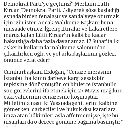
Demokrat Parti’ye geçtiniz?’ Merhum Lütfi
Kırdar, ‘Demokrat Parti…’ diyerek söze başladığı
esnada birden fenalaşır ve sandalyeye oturmak
için izin ister. Ancak Mahkeme Başkanı buna
müsaade etmez. İğrenç iftiralar ve hakaretlere
maruz kalan Lütfi Kırdar’ın kalbi bu kadar
haksızlığa daha fazla dayanamaz. 17 Şubat’ta iki
askerin kollarında mahkeme salonundan
çıkarılırken oğlu ve yol arkadaşlarının gözleri
önünde vefat eder.”
Cumhurbaşkanı Erdoğan, “Cenaze merasimi,
İstanbul halkının darbeye karşı sessiz bir
tepkisine dönüşmüştür. on binlerce İstanbullu
son görevlerini ifa etmek için 27 Mayıs mağduru
eski valilerinin cenazesine koşmuştur.
Milletimiz nasıl ki Yassıada şehitlerini kalbine
gömerken, darbecileri ve hukuk dışı kararlara
imza atan hâkimleri asla affetmemişse, işte bu
insanları da o derece gönlüne bağrına basmıştır”