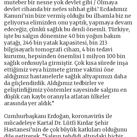
muteber bir nesne yok devlet gibi / Olmaya
devlet cihanda bir nefes sıhhat gibi.’ Ecdadımız
Kanuni’nin bize vermiş olduğu bu ilhamla biz ne
geliyorsa elimizden onu yaptık, yapmaya devam
edeceğiz, çünkü sağlık bu denli önemli. Türkiye,
işte bu salgın dönemine 40 bin yoğun bakım
yatağı, 246 bin yatak kapasitesi, bin 213
bilgisayarlı tomografi cihazı, 4 bin tedavi
kurumu, hepsinden önemlisi 1 milyon 100 bin
sağlık ordusuyla girmiştir. Çok kısa sürede inşa
ettiğimiz veya hizmete girme vaktini öne
aldığımız hastanelerle sağlık altyapımızı daha
da güçlendirdik. Aldığımız tedbirler ve
geliştirdiğimiz yöntemler sayesinde salgını en
düşük can kaybı oranıyla atlatan ülkeler
arasında yer aldık.”
Cumhurbaşkanı Erdoğan, koronavirüs ile
mücadeleye Kartal Dr. Lütfi Kırdar Şehir
Hastanesi’nin de çok büyük katkıları olduğunu
dile getirerek, “Salgın tehdidi altındaki hiçbir