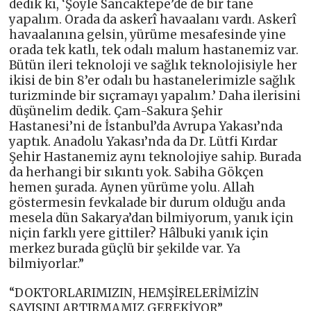
dedik ki, ‘Şöyle Sancaktepe’de de bir tane
yapalım. Orada da askerî havaalanı vardı. Askerî
havaalanına gelsin, yürüme mesafesinde yine
orada tek katlı, tek odalı malum hastanemiz var.
Bütün ileri teknoloji ve sağlık teknolojisiyle her
ikisi de bin 8’er odalı bu hastanelerimizle sağlık
turizminde bir sıçramayı yapalım.’ Daha ilerisini
düşünelim dedik. Çam-Sakura Şehir
Hastanesi’ni de İstanbul’da Avrupa Yakası’nda
yaptık. Anadolu Yakası’nda da Dr. Lütfi Kırdar
Şehir Hastanemiz aynı teknolojiye sahip. Burada
da herhangi bir sıkıntı yok. Sabiha Gökçen
hemen şurada. Aynen yürüme yolu. Allah
göstermesin fevkalade bir durum olduğu anda
mesela dün Sakarya’dan bilmiyorum, yanık için
niçin farklı yere gittiler? Hâlbuki yanık için
merkez burada güçlü bir şekilde var. Ya
bilmiyorlar.”
“DOKTORLARIMIZIN, HEMŞİRELERİMİZİN
SAYISINI ARTIRMAMIZ GEREKİYOR”