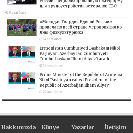
России специализированную платформу
для трудоустройства ветеранов СВО
8 saat önce
«Молодая Гвардия Единой России»
провела по всей стране мероприятия ко
Дню физкультурника
14 saat önce
Ermenistan Cumhuriyeti Başbakanı Nikol
Paşinyan, Azerbaycan Cumhuriyeti
Cumhurbaşkanı İlham Aliyev’i aradı
18 saat önce
Prime Minister of the Republic of Armenia
Nikol Pashinyan called President of the
Republic of Azerbaijan Ilham Aliyev
22 saat önce
Hakkımızda
Künye
Yazarlar
İletişim