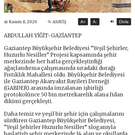
🔊
📅 Kasım 8, 2020
📂 ASAYİŞ
A+
A-
Dinle
ABDULLAH YİĞİT-GAZİANTEP
Gaziantep Büyükşehir Belediyesi “Yeşil Şehirler,
Huzurlu Nesiller” Projesi kapsamında şehir
merkezinde her hafta gerçekleştirdiği
ağaçlandırma çalışmasında sıradaki durağı
Fıstıklık Mahallesi oldu. Büyükşehir Belediyesi
ile Gaziantep Akaryakıt Bayileri Derneği
(GABDER) arasında imzalanan işbirliği
protokolünce 50 bin metrekarelik alana fidan
dikimi gerçekleşti.
Daha temiz ve yeşil bir şehir için çalışmalarını
sürdüren Gaziantep Büyükşehir Belediyesi,
“Yeşil Şehirler Huzurlu Nesiller” sloganıyla
başlattığı şehir merkezinde 14 alan ve okullarda