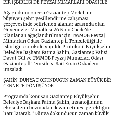
BİR İŞBİRLİĞİ DE PEYZAJ MİMARLARI ODASI İLE
Ağaç dikimi öncesi Gaziantep Modeli ile
büyüyen şehri yeşillendirme çalışması
çerçevesinde belirlenen alanlar arasında olan
Güvenevler Mahallesi 26 Nolu Cadde’de
planlanan ağaçlandırılma için TMMOB Peyzaj
Mimarları Odası Gaziantep İl Temsilciliği ile
işbirliği protokolü yapıldı. Protokolü Büyükşehir
Belediye Başkanı Fatma Şahin, Gaziantep Valisi
Davut Gül ve TMMOB Peyzaj Mimarları Odası
Gaziantep İl Temsilcisi Sait Ersin Özbadem
imzaladı.
ŞAHİN: DÜNYA DOKUNDUĞUN ZAMAN BÜYÜK BİR
CENNETE DÖNÜŞÜYOR
Programda konuşan Gaziantep Büyükşehir
Belediye Başkanı Fatma Şahin, insanoğlunun
ekosistemi bozmadan devam etmesi gerektiğini
hatırlatarak, “Dünya dokunduğun zaman büyük