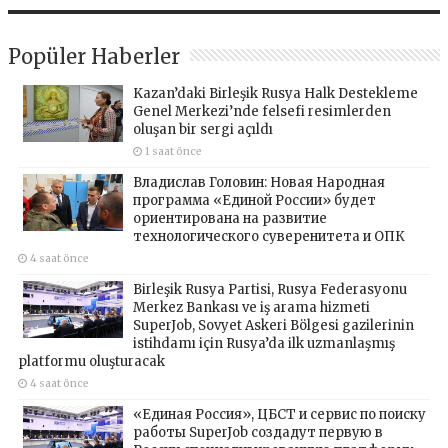
Popüler Haberler
Kazan’daki Birleşik Rusya Halk Destekleme
Genel Merkezi’nde felsefi resimlerden
oluşan bir sergi açıldı
1 saat önce
Владислав Головин: Новая Народная
программа «Единой России» будет
ориентирована на развитие
технологического суверенитета и ОПК
4 saat önce
Birleşik Rusya Partisi, Rusya Federasyonu
Merkez Bankası ve iş arama hizmeti
SuperJob, Sovyet Askeri Bölgesi gazilerinin
istihdamı için Rusya’da ilk uzmanlaşmış
platformu oluşturacak
4 saat önce
«Единая Россия», ЦБСТ и сервис по поиску
работы SuperJob создадут первую в