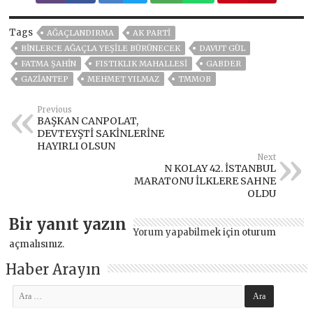
Tags
AĞAÇLANDIRMA
AK PARTİ
BİNLERCE AĞAÇLA YEŞİLE BÜRÜNECEK
DAVUT GÜL
FATMA ŞAHİN
FISTIKLIK MAHALLESİ
GABDER
GAZIANTEP
MEHMET YILMAZ
TMMOB
Previous
BAŞKAN CANPOLAT,
DEVTEYŞTİ SAKİNLERİNE
HAYIRLI OLSUN
Next
N KOLAY 42. İSTANBUL
MARATONU İLKLERE SAHNE
OLDU
Bir yanıt yazın
Yorum yapabilmek için
oturum
açmalısınız
.
Haber Arayın