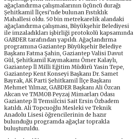
ağaçlandırma çalışmalarının üçüncü durağı
Şehitkamil İlçesi’nde bulunan Fıstıklık
Mahallesi oldu. 50 bin metrekarelik alandaki
ağaçlandırma çalışması, Büyükşehir Belediyesi
ile imzaladıkları işbirliği protokolü kapsamında
GABDER tarafından yapıldı. Ağaçlandırma
programına Gaziantep Büyükşehir Belediye
Başkanı Fatma Şahin, Gaziantep Valisi Davut
Gül, Şehitkamil Kaymakamı Ömer Kalaylı,
Gaziantep İl Milli Eğitim Müdürü Yasin Tepe,
Gaziantep Kent Konseyi Başkanı Dr. Samet
Bayrak, AK Parti Şehitkamil İlçe Başkanı
Mehmet Yılmaz, GABDER Başkanı Ali Özcan
Akcan ve TMMOB Peyzaj Mimarları Odası
Gaziantep İl Temsilcisi Sait Ersin Özbadem
katıldı. Ali Topcuoğlu Mesleki ve Teknik
Anadolu Lisesi öğrencilerinin de hazır
bulunduğu programda ağaçlar toprakla
buluşturuldu.