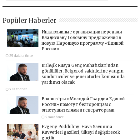
Popüler Haberler
Инклюзивные организации передали
Владиславу Головину предложения в
новую Народную программу «Единой
России»
25 dakika önce
Birleşik Rusya Genç Muhafızları’ndan
gönüllüler, Belgorod sakinlerine yangın
söndürücüler ve jeneratörler konusunda
yardımcı olacak
7 saat önce
Волонтёры «Молодой Гвардии Единой
России» помогут белгородцам с
огнетушителями и генераторами
9 saat önce
Evgeny Poddubny: Hava Savunma
Kuvvetleri gazileri, ülkeyi değiştirecek
güçtür