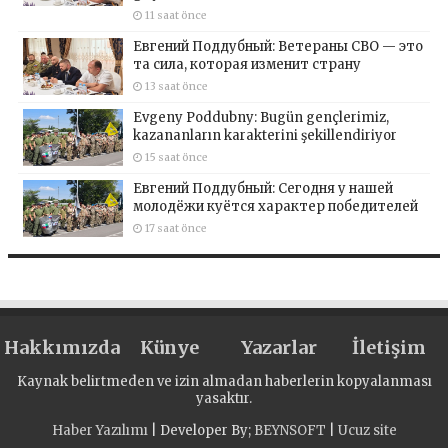
11 saat önce
Евгений Поддубный: Ветераны СВО — это
та сила, которая изменит страну
13 saat önce
Evgeny Poddubny: Bugün gençlerimiz,
kazananların karakterini şekillendiriyor
15 saat önce
Евгений Поддубный: Сегодня у нашей
молодёжи куётся характер победителей
17 saat önce
Hakkımızda
Künye
Yazarlar
İletişim
Kaynak belirtmeden ve izin almadan haberlerin kopyalanması
yasaktır.
Haber Yazılımı
| Developer By;
BEYNSOFT
|
Ucuz site