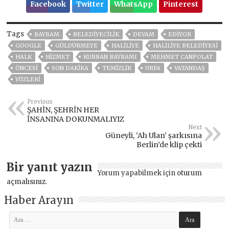
Facebook
Twitter
WhatsApp
Pinterest
Tags
BAYRAM
BELEDİYECİLİK
DEVAM
EDİYOR
GOOGLE
GÜLDÜRMEYE
HALILIYE
HALİLİYE BELEDİYESİ
HALK
HİZMET
KURBAN BAYRAMI
MEHMET CANPOLAT
ÖNCESI
SON DAKIKA
TEMIZLIK
URFA
VATANDAŞ
YÜZLERİ
Previous
ŞAHİN, ŞEHRİN HER
İNSANINA DOKUNMALIYIZ
Next
Güneyli, ‘Ah Ulan’ şarkısına
Berlin’de klip çekti
Bir yanıt yazın
Yorum yapabilmek için
oturum
açmalısınız
.
Haber Arayın