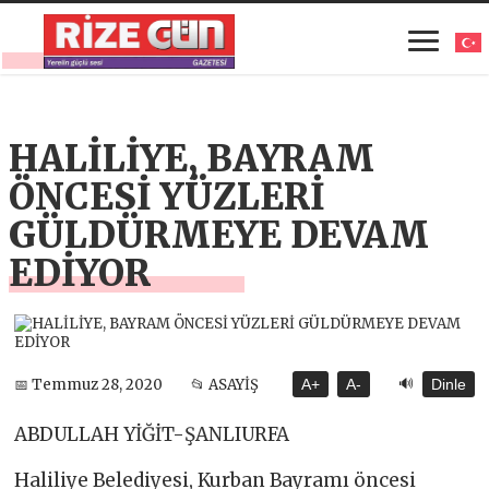
HALİLİYE, BAYRAM
ÖNCESİ YÜZLERİ
GÜLDÜRMEYE DEVAM
EDİYOR
🔊
📅 Temmuz 28, 2020
📂 ASAYİŞ
A+
A-
Dinle
ABDULLAH YİĞİT-ŞANLIURFA
Haliliye Belediyesi, Kurban Bayramı öncesi