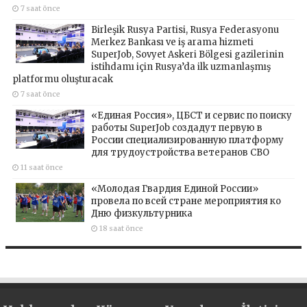
7 saat önce
Birleşik Rusya Partisi, Rusya Federasyonu
Merkez Bankası ve iş arama hizmeti
SuperJob, Sovyet Askeri Bölgesi gazilerinin
istihdamı için Rusya’da ilk uzmanlaşmış
platformu oluşturacak
7 saat önce
«Единая Россия», ЦБСТ и сервис по поиску
работы SuperJob создадут первую в
России специализированную платформу
для трудоустройства ветеранов СВО
11 saat önce
«Молодая Гвардия Единой России»
провела по всей стране мероприятия ко
Дню физкультурника
18 saat önce