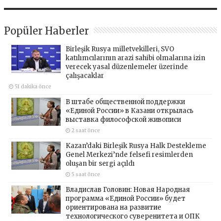
Popüler Haberler
Birleşik Rusya milletvekilleri, SVO
katılımcılarının arazi sahibi olmalarına izin
verecek yasal düzenlemeler üzerinde
çalışacaklar
51 dakika önce
В штабе общественной поддержки
«Единой России» в Казани открылась
выставка философской живописи
2 saat önce
Kazan’daki Birleşik Rusya Halk Destekleme
Genel Merkezi’nde felsefi resimlerden
oluşan bir sergi açıldı
5 saat önce
Владислав Головин: Новая Народная
программа «Единой России» будет
ориентирована на развитие
технологического суверенитета и ОПК