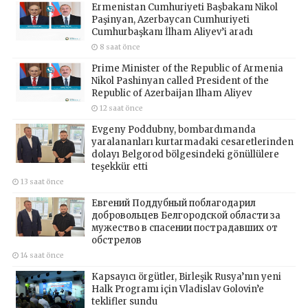
Ermenistan Cumhuriyeti Başbakanı Nikol
Paşinyan, Azerbaycan Cumhuriyeti
Cumhurbaşkanı İlham Aliyev’i aradı
8 saat önce
Prime Minister of the Republic of Armenia
Nikol Pashinyan called President of the
Republic of Azerbaijan Ilham Aliyev
12 saat önce
Evgeny Poddubny, bombardımanda
yaralananları kurtarmadaki cesaretlerinden
dolayı Belgorod bölgesindeki gönüllülere
teşekkür etti
13 saat önce
Евгений Поддубный поблагодарил
добровольцев Белгородской области за
мужество в спасении пострадавших от
обстрелов
14 saat önce
Kapsayıcı örgütler, Birleşik Rusya’nın yeni
Halk Programı için Vladislav Golovin’e
teklifler sundu