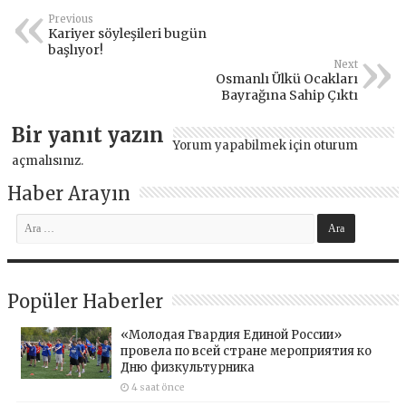
Previous
Kariyer söyleşileri bugün
başlıyor!
Next
Osmanlı Ülkü Ocakları
Bayrağına Sahip Çıktı
Bir yanıt yazın
Yorum yapabilmek için
oturum
açmalısınız
.
Haber Arayın
Popüler Haberler
«Молодая Гвардия Единой России»
провела по всей стране мероприятия ко
Дню физкультурника
4 saat önce