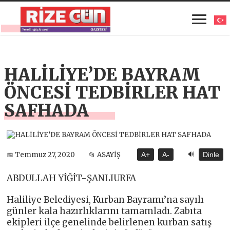
HALİLİYE’DE BAYRAM
ÖNCESİ TEDBİRLER HAT
SAFHADA
🔊
📅 Temmuz 27, 2020
📂 ASAYİŞ
A+
A-
Dinle
ABDULLAH YİĞİT-ŞANLIURFA
Haliliye Belediyesi, Kurban Bayramı’na sayılı
günler kala hazırlıklarını tamamladı. Zabıta
ekipleri ilçe genelinde belirlenen kurban satış