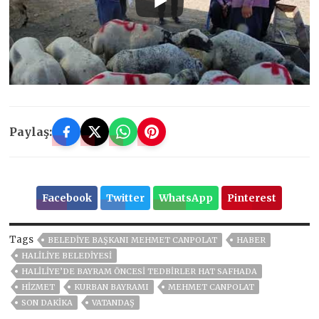
Paylaş:
Facebook
Twitter
WhatsApp
Pinterest
Tags
BELEDIYE BAŞKANI MEHMET CANPOLAT
HABER
HALİLİYE BELEDİYESİ
HALİLİYE’DE BAYRAM ÖNCESİ TEDBİRLER HAT SAFHADA
HİZMET
KURBAN BAYRAMI
MEHMET CANPOLAT
SON DAKIKA
VATANDAŞ