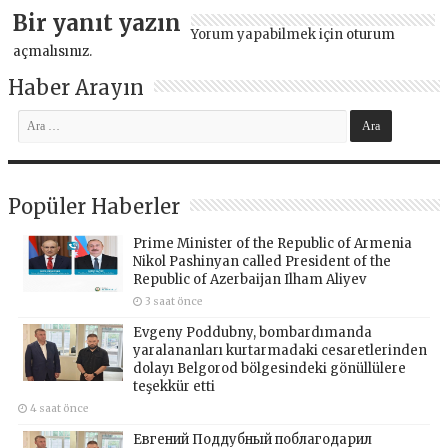
Bir yanıt yazın
Yorum yapabilmek için
oturum
açmalısınız
.
Haber Arayın
Popüler Haberler
Prime Minister of the Republic of Armenia
Nikol Pashinyan called President of the
Republic of Azerbaijan Ilham Aliyev
3 saat önce
Evgeny Poddubny, bombardımanda
yaralananları kurtarmadaki cesaretlerinden
dolayı Belgorod bölgesindeki gönüllülere
teşekkür etti
4 saat önce
Евгений Поддубный поблагодарил