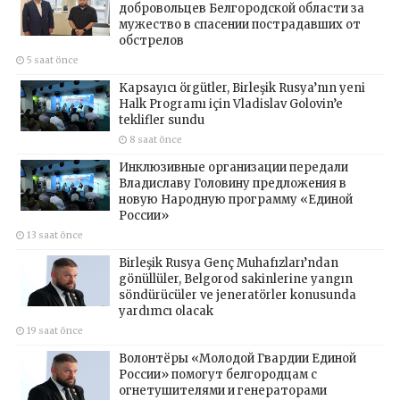
добровольцев Белгородской области за
мужество в спасении пострадавших от
обстрелов
5 saat önce
Kapsayıcı örgütler, Birleşik Rusya’nın yeni
Halk Programı için Vladislav Golovin’e
teklifler sundu
8 saat önce
Инклюзивные организации передали
Владиславу Головину предложения в
новую Народную программу «Единой
России»
13 saat önce
Birleşik Rusya Genç Muhafızları’ndan
gönüllüler, Belgorod sakinlerine yangın
söndürücüler ve jeneratörler konusunda
yardımcı olacak
19 saat önce
Волонтёры «Молодой Гвардии Единой
России» помогут белгородцам с
огнетушителями и генераторами