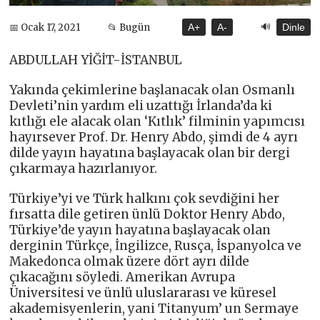
🔊
📅 Ocak 17, 2021
📂 Bugün
A+
A-
Dinle
ABDULLAH YİĞİT-İSTANBUL
Yakında çekimlerine başlanacak olan Osmanlı
Devleti’nin yardım eli uzattığı İrlanda’da ki
kıtlığı ele alacak olan ‘Kıtlık’ filminin yapımcısı
hayırsever Prof. Dr. Henry Abdo, şimdi de 4 ayrı
dilde yayın hayatına başlayacak olan bir dergi
çıkarmaya hazırlanıyor.
Türkiye’yi ve Türk halkını çok sevdiğini her
fırsatta dile getiren ünlü Doktor Henry Abdo,
Türkiye’de yayın hayatına başlayacak olan
derginin Türkçe, İngilizce, Rusça, İspanyolca ve
Makedonca olmak üzere dört ayrı dilde
çıkacağını söyledi. Amerikan Avrupa
Üniversitesi ve ünlü uluslararası ve küresel
akademisyenlerin, yani Titanyum’ un Sermaye