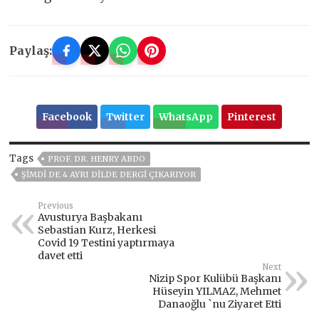
Paylaş:
Facebook
Twitter
WhatsApp
Pinterest
Tags
PROF. DR. HENRY ABDO
ŞIMDI DE 4 AYRI DILDE DERGI ÇIKARIYOR
Previous
Avusturya Başbakanı
Sebastian Kurz, Herkesi
Covid 19 Testini yaptırmaya
davet etti
Next
Nizip Spor Kulübü Başkanı
Hüseyin YILMAZ, Mehmet
Danaoğlu `nu Ziyaret Etti