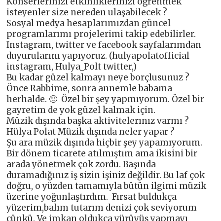
Konserlerinizi etkinliklerinizi öğrenmek
isteyenler size nereden ulaşabilecek ?
Sosyal medya hesaplarımızdan güncel
programlarımı projelerimi takip edebilirler.
Instagram, twitter ve facebook sayfalarımdan
duyurularını yapıyoruz. (hulyapolatofficial
instagram, Hulya_Polt twitter,)
Bu kadar güzel kalmayı neye borçlusunuz ?
Önce Rabbime, sonra annemle babama
herhalde. 🙂 Özel bir şey yapmıyorum. Özel bir
gayretim de yok güzel kalmak için.
Müzik dışında başka aktivitelerınız varmı ?
Hülya Polat Müzik dışında neler yapar ?
Şu ara müzik dışında hiçbir şey yapamıyorum.
Bir dönem ticarete atılmıştım ama ikisini bir
arada yönetmek çok zordu. Başında
duramadığınız iş sizin işiniz değildir. Bu laf çok
doğru, o yüzden tamamıyla bütün ilgimi müzik
üzerine yoğunlaştırdım. Fırsat buldukça
yüzerim,balım tutarım denizi çok seviyorum
çünkü. Ve imkan oldukça yürüyüş yapmayı