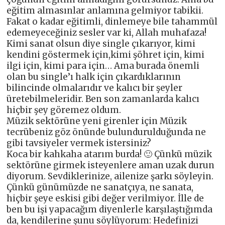
eğitim almasınlar anlamına gelmiyor tabikii.
Fakat o kadar eğitimli, dinlemeye bile tahammül
edemeyeceğiniz sesler var ki, Allah muhafaza!
Kimi sanat olsun diye single çıkarıyor, kimi
kendini göstermek için,kimi şöhret için, kimi
ilgi için, kimi para için… Ama burada önemli
olan bu single’ı halk için çıkardıklarının
bilincinde olmalarıdır ve kalıcı bir şeyler
üretebilmeleridir. Ben son zamanlarda kalıcı
hiçbir şey göremez oldum.
Müzik sektörüne yeni girenler için Müzik
tecrübeniz göz önünde bulundurulduğunda ne
gibi tavsiyeler vermek istersiniz?
Koca bir kahkaha atarım burda! 🙂 Çünkü müzik
sektörüne girmek isteyenlere aman uzak durun
diyorum. Sevdiklerinize, ailenize şarkı söyleyin.
Çünkü günümüzde ne sanatçıya, ne sanata,
hiçbir şeye eskisi gibi değer verilmiyor. İlle de
ben bu işi yapacağım diyenlerle karşılaştığımda
da, kendilerine şunu söylüyorum: Hedefinizi