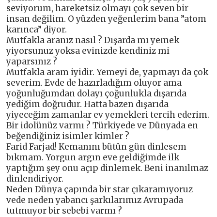
seviyorum, hareketsiz olmayı çok seven bir
insan değilim. O yüzden yeğenlerim bana ”atom
karınca” diyor.
Mutfakla aranız nasıl ? Dışarda mı yemek
yiyorsunuz yoksa evinizde kendiniz mi
yaparsınız ?
Mutfakla aram iyidir. Yemeyi de, yapmayı da çok
severim. Evde de hazırladığım oluyor ama
yoğunluğumdan dolayı çoğunlukla dışarıda
yediğim doğrudur. Hatta bazen dışarıda
yiyeceğim zamanlar ev yemekleri tercih ederim.
Bir idolünüz varmı ? Türkiyede ve Dünyada en
beğendiğiniz isimler kimler ?
Farid Farjad! Kemanını bütün gün dinlesem
bıkmam. Yorgun argın eve geldiğimde ilk
yaptığım şey onu açıp dinlemek. Beni inanılmaz
dinlendiriyor.
Neden Dünya çapında bir star çıkaramıyoruz
vede neden yabancı şarkılarımız Avrupada
tutmuyor bir sebebi varmı ?