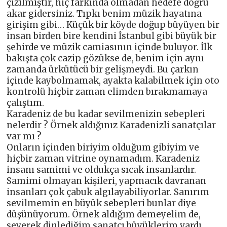
çizilmiştir, hiç farkında olmadan hedefe doğru
akar gidersiniz. Tıpkı benim müzik hayatına
girişim gibi… Küçük bir köyde doğup büyüyen bir
insan birden bire kendini İstanbul gibi büyük bir
şehirde ve müzik camiasının içinde buluyor. İlk
bakışta çok cazip gözükse de, benim için aynı
zamanda ürkütücü bir gelişmeydi. Bu çarkın
içinde kaybolmamak, ayakta kalabilmek için oto
kontrolü hiçbir zaman elimden bırakmamaya
çalıştım.
Karadeniz de bu kadar sevilmenizin sebepleri
nelerdir ? Örnek aldığınız Karadenizli sanatçılar
var mı ?
Onların içinden biriyim olduğum gibiyim ve
hiçbir zaman vitrine oynamadım. Karadeniz
insanı samimi ve oldukça sıcak insanlardır.
Samimi olmayan kişileri, yapmacık davranan
insanları çok çabuk algılayabiliyorlar. Sanırım
sevilmemin en büyük sebepleri bunlar diye
düşünüyorum. Örnek aldığım demeyelim de,
severek dinlediğim sanatçı büyüklerim vardı.