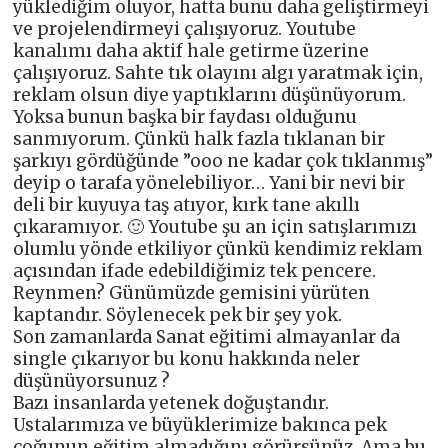
yüklediğim oluyor, hatta bunu daha geliştirmeyi
ve projelendirmeyi çalışıyoruz. Youtube
kanalımı daha aktif hale getirme üzerine
çalışıyoruz. Sahte tık olayını algı yaratmak için,
reklam olsun diye yaptıklarını düşünüyorum.
Yoksa bunun başka bir faydası olduğunu
sanmıyorum. Çünkü halk fazla tıklanan bir
şarkıyı gördüğünde ”ooo ne kadar çok tıklanmış”
deyip o tarafa yönelebiliyor… Yani bir nevi bir
deli bir kuyuya taş atıyor, kırk tane akıllı
çıkaramıyor. 🙂 Youtube şu an için satışlarımızı
olumlu yönde etkiliyor çünkü kendimiz reklam
açısından ifade edebildiğimiz tek pencere.
Reynmen? Günümüzde gemisini yürüten
kaptandır. Söylenecek pek bir şey yok.
Son zamanlarda Sanat eğitimi almayanlar da
single çıkarıyor bu konu hakkında neler
düşünüyorsunuz ?
Bazı insanlarda yetenek doğuştandır.
Ustalarımıza ve büyüklerimize bakınca pek
çoğunun eğitim almadığını görürsünüz. Ama bu