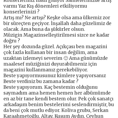
Konserleriniz nasıl gidiyor Sahnelerinizde artış
varmı Yaz Kış dönemleri etkiliyormu
konserlerinizi ?
Artış mı? Ne artışı? Keşke olsa ama ülkemiz zor
bir süreçten geçiyor. İnşallah daha güzelimiz de
olacak. Ama buna da şükürler olsun.
Müzigin Magazinselleştirilmesi sizce ne kadar
doğru ?
Her şey dozunda güzel. Açıkçası ben magazini
çok fazla kullanan bir insan değilim, ama
uzaktan izlemeyi severim 🙂 Ama günümüzde
maalesef müziğinizi duyurabilmeniz için
magazini kullanmanız gerekebiliyor.
Beste yapıyormusunuz kimlere yapıyorsanız
Beste verdiniz bu zamana kadar ?
Beste yapıyorum. Kaç bestemin olduğunu
saymadım ama hemen hemen her albümümde
en az bir tane kendi bestem olur. Pek çok sanatçı
arkadaşım benim bestelerimi seslendirmiştir, bu
da beni çok mutlu ediyor. Koliva grubu, Serkan
Karaahmetoğlu, Altay, Kuşum Aydın, Ceyhun