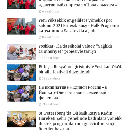
адаптивный спортзал «Новая высота»
6 saat önce
Yeni Yükseklik engellilere yönelik spor
salonu, 2021 Birleşik Rusya Halk Programı
kapsamında Saratov’da açıldı
8 saat önce
Yoshkar-Ola’da Nikolai Valuev, “Sağlıklı
Cumhuriyet” projesiyle tanıştı
12 saat önce
Birleşik Rusya’nın girişimiyle Yoshkar-Ola’da
bir aile festivali düzenlendi
18 saat önce
По инициативе «Единой России» в
Йошкар-Оле состоялся семейный
фестиваль
21 saat önce
St. Petersburg’da, Birleşik Rusya Kadın
Hareketi, şehir genelinde kadınlara yönelik
destek programlarının geliştirilmesi için
öneriler hazırladı