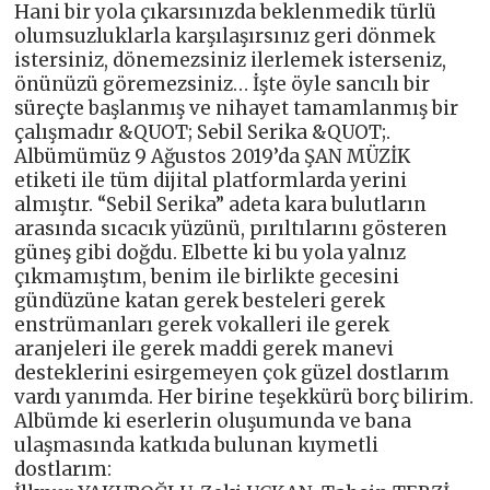
Hani bir yola çıkarsınızda beklenmedik türlü
olumsuzluklarla karşılaşırsınız geri dönmek
istersiniz, dönemezsiniz ilerlemek isterseniz,
önünüzü göremezsiniz… İşte öyle sancılı bir
süreçte başlanmış ve nihayet tamamlanmış bir
çalışmadır &QUOT; Sebil Serika &QUOT;.
Albümümüz 9 Ağustos 2019’da ŞAN MÜZİK
etiketi ile tüm dijital platformlarda yerini
almıştır. “Sebil Serika” adeta kara bulutların
arasında sıcacık yüzünü, pırıltılarını gösteren
güneş gibi doğdu. Elbette ki bu yola yalnız
çıkmamıştım, benim ile birlikte gecesini
gündüzüne katan gerek besteleri gerek
enstrümanları gerek vokalleri ile gerek
aranjeleri ile gerek maddi gerek manevi
desteklerini esirgemeyen çok güzel dostlarım
vardı yanımda. Her birine teşekkürü borç bilirim.
Albümde ki eserlerin oluşumunda ve bana
ulaşmasında katkıda bulunan kıymetli
dostlarım: