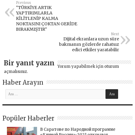
Previous
“TÜRKİYE ARTIK
YAPTIRIMLARLA
KİLİTLENİP KALMA
NOKTASINI ÇOKTAN GERİDE
BIRAKMIŞTIR”
Next
Dijital ekranlara uzun süre
bakmanın gözlerde rahatsız
edici etkiler yaratabilir
Bir yanıt yazın
Yorum yapabilmek için
oturum
açmalısınız
.
Haber Arayın
Popüler Haberler
В Саратове по Народной программе
«Единой России»-2021 открылся