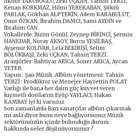
İlknur YAKUBOĞLU, Zeki UÇKAN, Tahsin TERZİ,
Kenan KORKMAZ, Hilmi YEREKABAN, Şükrü
PARLAK, Gökhan ALPTEKİN, Adem KARABULUT,
Onur ÖZKAN, İbrahim DAMCI, Sami AYDIN ve
İbrahim CAN.
Vokallerde: Bizim Gönül, Zeynep BİRİNCİ, Şermin
HANEDAR, Nuray AKSOY, Burcu YEŞİLBAŞ,
Ayşenur KOLİVAR, Lela BEKİRİŞİ, Selim
BÖLÜKBAŞI, Zeki UÇKAN, Tahsin TERZİ.
Aranjörler: Bahtiyar ARICA, Soner ARICA, Aycan
YETER.
Yapım : Şan Müzik .Albüm yönetmeni: Tahsin
TERZİ : Prodüktor ve Menejer Hayrettin POLAT
Varlığı ile bana her daim güç kuvvet veren
kıymetli dostlarım Eyüp YAYLACI, Hakan
KAMBAY iyi ki varsınız
Son zamanlarda Bazı sanatçılar albüm çıkarmak
mı asla diyor bunu neye bağlıyorsunuz Müzik
sektörümüzün içinde bulunduğu durum
hakkında neler düşünüyorsunuz ?