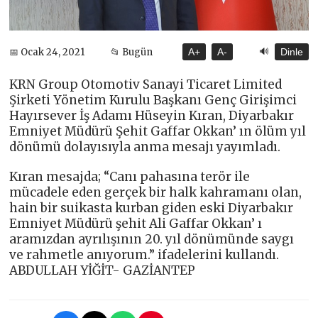
🔊
📅 Ocak 24, 2021
📂 Bugün
A+
A-
Dinle
KRN Group Otomotiv Sanayi Ticaret Limited
Şirketi Yönetim Kurulu Başkanı Genç Girişimci
Hayırsever İş Adamı Hüseyin Kıran, Diyarbakır
Emniyet Müdürü Şehit Gaffar Okkan’ ın ölüm yıl
dönümü dolayısıyla anma mesajı yayımladı.
Kıran mesajda; “Canı pahasına terör ile
mücadele eden gerçek bir halk kahramanı olan,
hain bir suikasta kurban giden eski Diyarbakır
Emniyet Müdürü şehit Ali Gaffar Okkan’ ı
aramızdan ayrılışının 20. yıl dönümünde saygı
ve rahmetle anıyorum.” ifadelerini kullandı.
ABDULLAH YİĞİT- GAZİANTEP