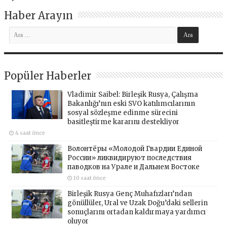
Haber Arayın
Popüler Haberler
Vladimir Saibel: Birleşik Rusya, Çalışma
Bakanlığı’nın eski SVO katılımcılarının
sosyal sözleşme edinme sürecini
basitleştirme kararını destekliyor
4 saat önce
Волонтёры «Молодой Гвардии Единой
России» ликвидируют последствия
паводков на Урале и Дальнем Востоке
10 saat önce
Birleşik Rusya Genç Muhafızları’ndan
gönüllüler, Ural ve Uzak Doğu’daki sellerin
sonuçlarını ortadan kaldırmaya yardımcı
oluyor