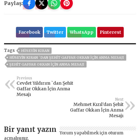
Paylaş:
Facebook
Twitter
WhatsApp
Pinterest
Tags
HÜSEYIN KIRAN
HÜSEYIN KIRAN `DAN ŞEHIT GAFFAR OKKAN İÇIN ANMA MESAJI
ŞEHIT GAFFAR OKKAN İÇIN ANMA MESAJI
Previous
Cevdet Yıldırım `dan Şehit
Gaffar Okkan İçin Anma
Mesajı
Next
Mehmet Kızıl’dan Şehit
Gaffar Okkan İçin Anma
Mesajı
Bir yanıt yazın
Yorum yapabilmek için
oturum
açmalısınız
.