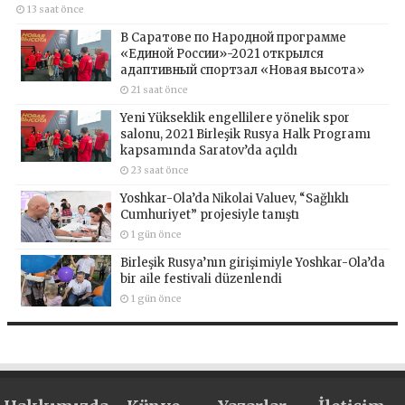
13 saat önce
В Саратове по Народной программе
«Единой России»-2021 открылся
адаптивный спортзал «Новая высота»
21 saat önce
Yeni Yükseklik engellilere yönelik spor
salonu, 2021 Birleşik Rusya Halk Programı
kapsamında Saratov’da açıldı
23 saat önce
Yoshkar-Ola’da Nikolai Valuev, “Sağlıklı
Cumhuriyet” projesiyle tanıştı
1 gün önce
Birleşik Rusya’nın girişimiyle Yoshkar-Ola’da
bir aile festivali düzenlendi
1 gün önce