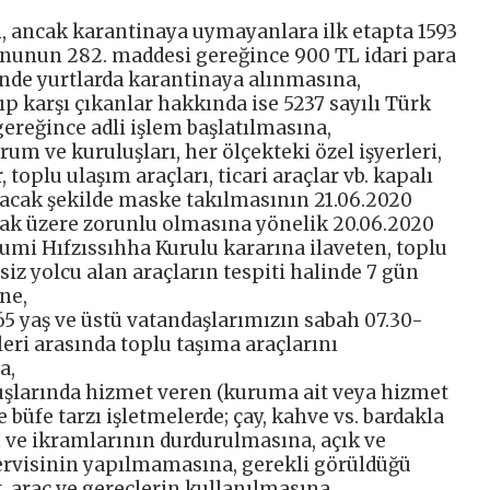
n, ancak karantinaya uymayanlara ilk etapta 1593
nunun 282. maddesi gereğince 900 TL idari para
inde yurtlarda karantinaya alınmasına,
 karşı çıkanlar hakkında ise 5237 sayılı Türk
reğince adli işlem başlatılmasına,
um ve kuruluşları, her ölçekteki özel işyerleri,
 toplu ulaşım araçları, ticari araçlar vb. kapalı
tacak şekilde maske takılmasının 21.06.2020
mak üzere zorunlu olmasına yönelik 20.06.2020
Umumi Hıfzıssıhha Kurulu kararına ilaveten, toplu
siz yolcu alan araçların tespiti halinde 7 gün
ne,
e 65 yaş ve üstü vatandaşlarımızın sabah 07.30-
leri arasında toplu taşıma araçlarını
a,
uşlarında hizmet veren (kuruma ait veya hizmet
e büfe tarzı işletmelerde; çay, kahve vs. bardakla
 ve ikramlarının durdurulmasına, açık ve
rvisinin yapılmamasına, gerekli görüldüğü
, araç ve gereçlerin kullanılmasına,