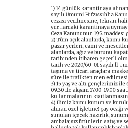
1) 14 günlük karantinaya alına
sayılı Umumi Hıfzıssıhha Kanu
cezası verilmesine, tekrarı hal
yurtlardaki karantinaya uymayıp
Ceza Kanununun 195. maddesi ge
2) Tüm açık alanlarda, kamu kur
pazar yerleri, cami ve mescitler,
alanlarda, ağız ve burunu kapa
tarihinden itibaren geçerli ol
tarih ve 2020/60-01 sayılı İl 
taşıma ve ticari araçlara maske
süre ile trafikten men edilmesi
3) 15 yaş ve altı gençlerimiz il
09.30 ile akşam 17.00-19.00 saat
kullanmalarının kısıtlanmasın
4) İlimiz kamu kurum ve kurul
alınan özel işletme) çay ocağı v
sunulan içecek hazırlık, sunum
ambalajsız ürünlerin satış ve se
hallerde tek kullanımlık bardak