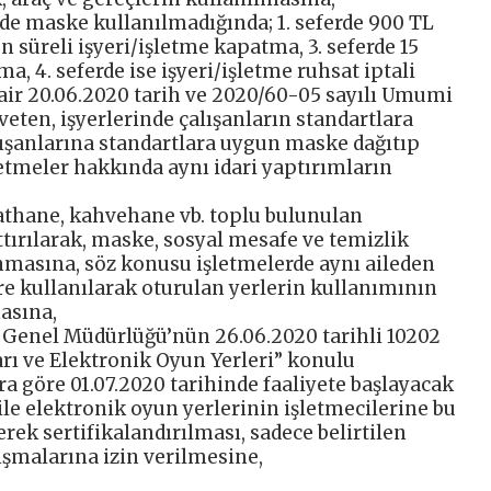
rde maske kullanılmadığında; 1. seferde 900 TL
ün süreli işyeri/işletme kapatma, 3. seferde 15
a, 4. seferde ise işyeri/işletme ruhsat iptali
ir 20.06.2020 tarih ve 2020/60-05 sayılı Umumi
veten, işyerlerinde çalışanların standartlara
ışanlarına standartlara uygun maske dağıtıp
letmeler hakkında aynı idari yaptırımların
raathane, kahvehane vb. toplu bulunulan
tırılarak, maske, sosyal mesafe ve temizlik
nmasına, söz konusu işletmelerde aynı aileden
re kullanılarak oturulan yerlerin kullanımının
masına,
esi Genel Müdürlüğü’nün 26.06.2020 tarihli 10202
ları ve Elektronik Oyun Yerleri” konulu
ra göre 01.07.2020 tarihinde faaliyete başlayacak
 ile elektronik oyun yerlerinin işletmecilerine bu
rek sertifikalandırılması, sadece belirtilen
ışmalarına izin verilmesine,