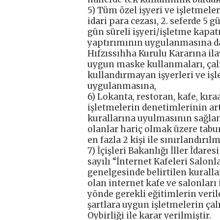
5) Tüm özel işyeri ve işletmele
idari para cezası, 2. seferde 5 g
gün süreli işyeri/işletme kapatm
yaptırımının uygulanmasına da
Hıfzıssıhha Kurulu Kararına ila
uygun maske kullanmaları, çal
kullandırmayan işyerleri ve iş
uygulanmasına,
6) Lokanta, restoran, kafe, kı
işletmelerin denetimlerinin art
kurallarına uyulmasının sağla
olanlar hariç olmak üzere tabu
en fazla 2 kişi ile sınırlandırıl
7) İçişleri Bakanlığı İller İdar
sayılı “İnternet Kafeleri Salon
genelgesinde belirtilen kuralla
olan internet kafe ve salonları
yönde gerekli eğitimlerin verile
şartlara uygun işletmelerin çal
Oybirliği ile karar verilmiştir.