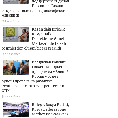
поддержки «Единой
России» в Казани
открылась выставка философской
живописи
1 saat önce
Kazan’daki Birleşik
Rusya Halk
Destekleme Genel
Merkezi’nde felsefi
resimlerden oluşan bir sergi açıldı
4 saat önce
Владислав Головин:
Новая Народная
программа «Единой
России» будет
ориентирована на развитие
технологического суверенитета и
ОПК
6 saat önce
Birleşik Rusya Partisi,
Rusya Federasyonu
Merkez Bankası ve iş