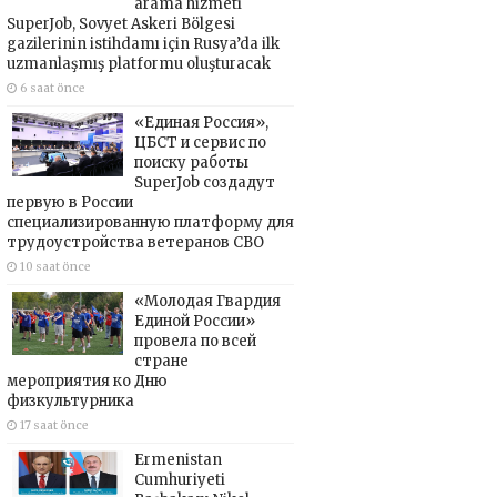
arama hizmeti
SuperJob, Sovyet Askeri Bölgesi
gazilerinin istihdamı için Rusya’da ilk
uzmanlaşmış platformu oluşturacak
6 saat önce
«Единая Россия»,
ЦБСТ и сервис по
поиску работы
SuperJob создадут
первую в России
специализированную платформу для
трудоустройства ветеранов СВО
10 saat önce
«Молодая Гвардия
Единой России»
провела по всей
стране
мероприятия ко Дню
физкультурника
17 saat önce
Ermenistan
Cumhuriyeti