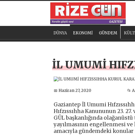
DÜNYA
EKONOMİ
GÜNDEM
KÜLT
İL UMUMİ HIFZ
📅 Haziran 27, 2020
📂 
Gaziantep İl Umumi Hıfzıssıhh
Hıfzıssıhha Kanununun 23. 27. v
GÜL başkanlığında olağanüstü t
yayılmasının engellenmesi ve k
amacıyla gündemdeki konular gör