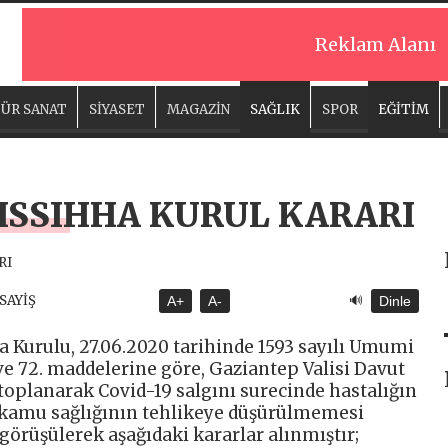
Reklam Alanı
ÜR SANAT
SİYASET
MAGAZİN
SAĞLIK
SPOR
EĞİTİM
ISSIHHA KURUL KARARI
🔊
ASAYİŞ
A+
A-
Dinle
a Kurulu, 27.06.2020 tarihinde 1593 sayılı Umumi
e 72. maddelerine göre, Gaziantep Valisi Davut
oplanarak Covid-19 salgını surecinde hastalığın
amu sağlığının tehlikeye düşürülmemesi
üşülerek aşağıdaki kararlar alınmıştır;