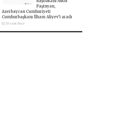
Başbakanı Nikol
Paşinyan,
Azerbaycan Cumhuriyeti
Cumhurbaşkanı İlham Aliyev’i aradı
20 saat önce