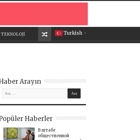
Turkish
TEKNOLOJİ
▼
Haber Arayın
Popüler Haberler
В штабе
общественной