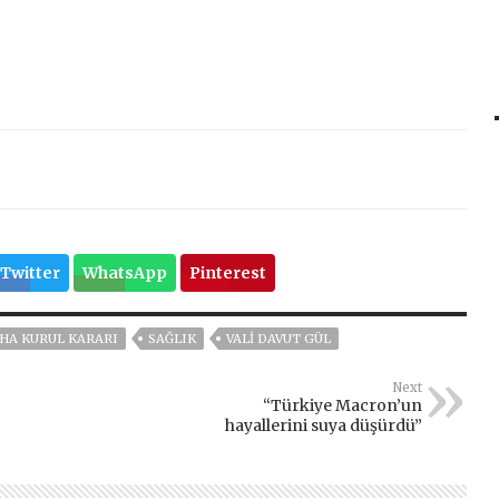
Twitter
WhatsApp
Pinterest
HHA KURUL KARARI
SAĞLIK
VALI DAVUT GÜL
Next
“Türkiye Macron’un
hayallerini suya düşürdü”