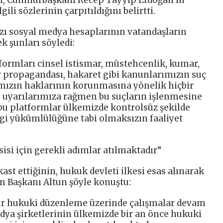
li sözlerinin çarpıtıldığını belirtti.
azı sosyal medya hesaplarının vatandaşların
ek şunları söyledi:
ormları cinsel istismar, müstehcenlik, kumar,
rör propagandası, hakaret gibi kanunlarımızın suç
ımızın haklarının korunmasına yönelik hiçbir
uyarılarımıza rağmen bu suçların işlenmesine
 bu platformlar ülkemizde kontrolsüz şekilde
rgi yükümlülüğüne tabi olmaksızın faaliyet
isi için gerekli adımlar atılmaktadır”
st ettiğinin, hukuk devleti ilkesi esas alınarak
im Başkanı Altun şöyle konuştu:
ir hukuki düzenleme üzerinde çalışmalar devam
edya şirketlerinin ülkemizde bir an önce hukuki