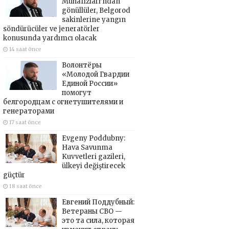
Muhafızları’ndan
gönüllüler, Belgorod
sakinlerine yangın
söndürücüler ve jeneratörler
konusunda yardımcı olacak
14 saat önce
Волонтёры
«Молодой Гвардии
Единой России»
помогут
белгородцам с огнетушителями и
генераторами
17 saat önce
Evgeny Poddubny:
Hava Savunma
Kuvvetleri gazileri,
ülkeyi değiştirecek
güçtür
18 saat önce
Евгений Поддубный:
Ветераны СВО —
это та сила, которая