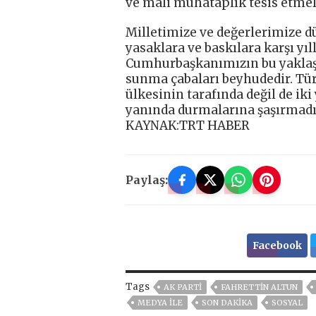
ve mali muhataplık tesis etmele
Milletimize ve değerlerimize d
yasaklara ve baskılara karşı yı
Cumhurbaşkanımızın bu yaklaşım
sunma çabaları beyhudedir. Türk
ülkesinin tarafında değil de ik
yanında durmalarına şaşırmadığ
KAYNAK:TRT HABER
Paylaş:
Facebook
Tags
AK PARTİ
FAHRETTIN ALTUN
MEDYA ILE
SON DAKIKA
SOSYAL