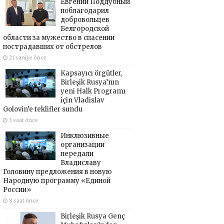
Евгений Поддубный
поблагодарил
добровольцев
Белгородской
области за мужество в спасении
пострадавших от обстрелов
21 saniye önce
Kapsayıcı örgütler,
Birleşik Rusya’nın
yeni Halk Programı
için Vladislav
Golovin’e teklifler sundu
3 saat önce
Инклюзивные
организации
передали
Владиславу
Головину предложения в новую
Народную программу «Единой
России»
8 saat önce
Birleşik Rusya Genç