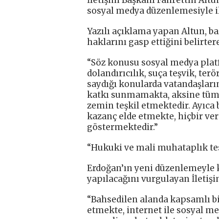
sosyal medya düzenlemesiyle ilgi
Yazılı açıklama yapan Altun, b
haklarını gasp ettiğini belirter
“Söz konusu sosyal medya platf
dolandırıcılık, suça teşvik, te
saydığı konularda vatandaşlar
katkı sunmamakta, aksine tüm 
zemin teşkil etmektedir. Ayıca
kazanç elde etmekte, hiçbir ve
göstermektedir.”
“Hukuki ve mali muhataplık tes
Erdoğan’ın yeni düzenlemeyle ka
yapılacağını vurgulayan İletiş
“Bahsedilen alanda kapsamlı b
etmekte, internet ile sosyal m