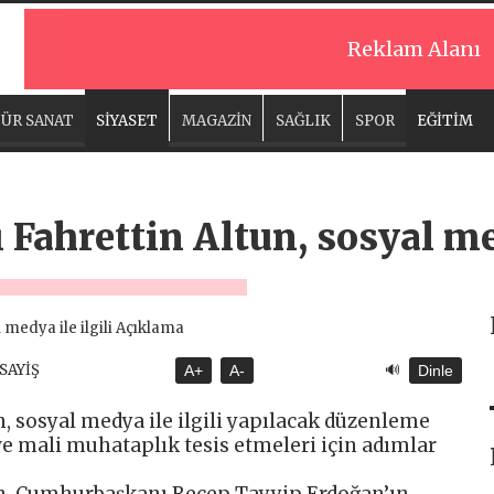
Reklam Alanı
ÜR SANAT
SİYASET
MAGAZİN
SAĞLIK
SPOR
EĞİTİM
 Fahrettin Altun, sosyal med
🔊
ASAYİŞ
A+
A-
Dinle
n, sosyal medya ile ilgili yapılacak düzenleme
ve mali muhataplık tesis etmeleri için adımlar
tun, Cumhurbaşkanı Recep Tayyip Erdoğan’ın