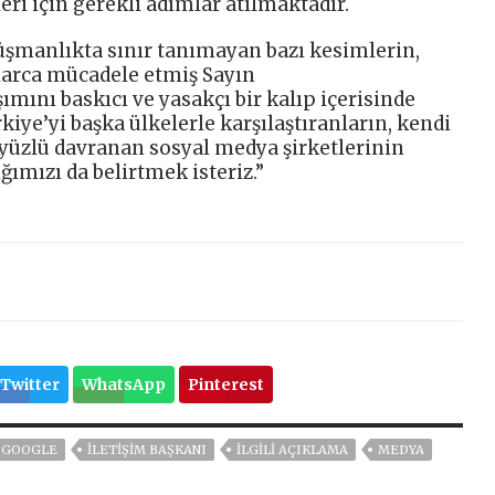
ri için gerekli adımlar atılmaktadır.
üşmanlıkta sınır tanımayan bazı kesimlerin,
llarca mücadele etmiş Sayın
ını baskıcı ve yasakçı bir kalıp içerisinde
iye’yi başka ülkelerle karşılaştıranların, kendi
i yüzlü davranan sosyal medya şirketlerinin
ımızı da belirtmek isteriz.”
Twitter
WhatsApp
Pinterest
GOOGLE
İLETIŞIM BAŞKANI
ILGILI AÇIKLAMA
MEDYA