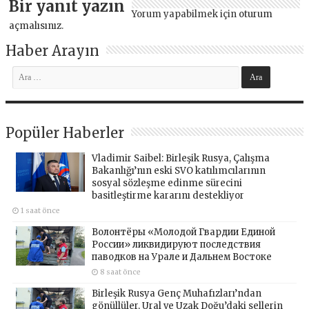
Bir yanıt yazın
Yorum yapabilmek için
oturum
açmalısınız
.
Haber Arayın
Popüler Haberler
Vladimir Saibel: Birleşik Rusya, Çalışma
Bakanlığı’nın eski SVO katılımcılarının
sosyal sözleşme edinme sürecini
basitleştirme kararını destekliyor
1 saat önce
Волонтёры «Молодой Гвардии Единой
России» ликвидируют последствия
паводков на Урале и Дальнем Востоке
8 saat önce
Birleşik Rusya Genç Muhafızları’ndan
gönüllüler, Ural ve Uzak Doğu’daki sellerin