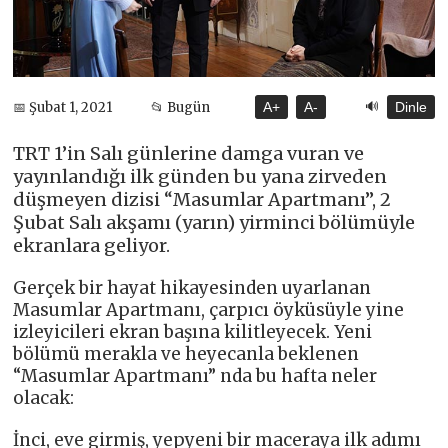
🔊
📅 Şubat 1, 2021
📂 Bugün
A+
A-
Dinle
TRT 1’in Salı günlerine damga vuran ve
yayınlandığı ilk günden bu yana zirveden
düşmeyen dizisi “Masumlar Apartmanı”, 2
Şubat Salı akşamı (yarın) yirminci bölümüyle
ekranlara geliyor.
Gerçek bir hayat hikayesinden uyarlanan
Masumlar Apartmanı, çarpıcı öyküsüyle yine
izleyicileri ekran başına kilitleyecek. Yeni
bölümü merakla ve heyecanla beklenen
“Masumlar Apartmanı” nda bu hafta neler
olacak:
İnci, eve girmiş, yepyeni bir maceraya ilk adımı