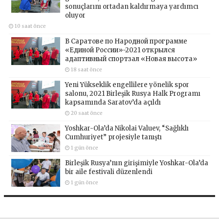
sonuçlarını ortadan kaldırmaya yardımcı
oluyor
10 saat önce
В Саратове по Народной программе
«Единой России»-2021 открылся
адаптивный спортзал «Новая высота»
18 saat önce
Yeni Yükseklik engellilere yönelik spor
salonu, 2021 Birleşik Rusya Halk Programı
kapsamında Saratov’da açıldı
20 saat önce
Yoshkar-Ola’da Nikolai Valuev, “Sağlıklı
Cumhuriyet” projesiyle tanıştı
1 gün önce
Birleşik Rusya’nın girişimiyle Yoshkar-Ola’da
bir aile festivali düzenlendi
1 gün önce