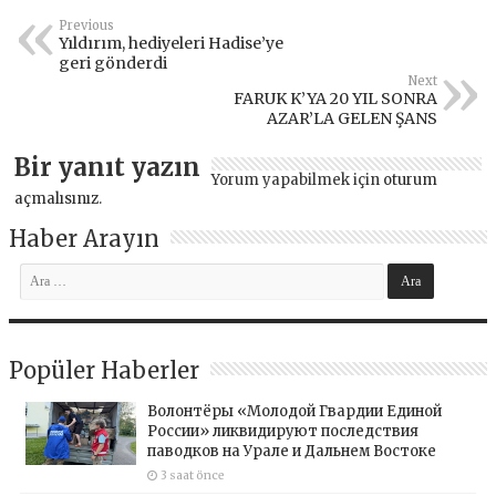
Previous
Yıldırım, hediyeleri Hadise’ye
geri gönderdi
Next
FARUK K’YA 20 YIL SONRA
AZAR’LA GELEN ŞANS
Bir yanıt yazın
Yorum yapabilmek için
oturum
açmalısınız
.
Haber Arayın
Popüler Haberler
Волонтёры «Молодой Гвардии Единой
России» ликвидируют последствия
паводков на Урале и Дальнем Востоке
3 saat önce