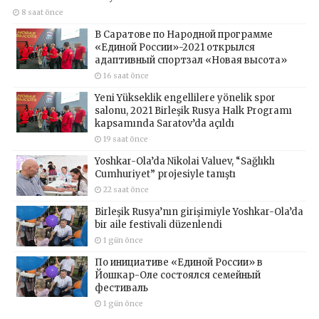
8 saat önce
В Саратове по Народной программе
«Единой России»-2021 открылся
адаптивный спортзал «Новая высота»
16 saat önce
Yeni Yükseklik engellilere yönelik spor
salonu, 2021 Birleşik Rusya Halk Programı
kapsamında Saratov’da açıldı
19 saat önce
Yoshkar-Ola’da Nikolai Valuev, “Sağlıklı
Cumhuriyet” projesiyle tanıştı
22 saat önce
Birleşik Rusya’nın girişimiyle Yoshkar-Ola’da
bir aile festivali düzenlendi
1 gün önce
По инициативе «Единой России» в
Йошкар-Оле состоялся семейный
фестиваль
1 gün önce