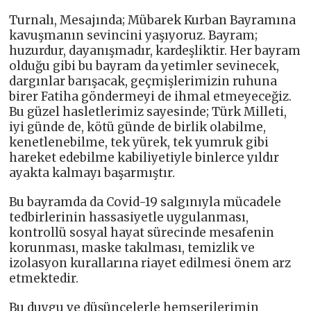
Turnalı, Mesajında; Mübarek Kurban Bayramına
kavuşmanın sevincini yaşıyoruz. Bayram;
huzurdur, dayanışmadır, kardeşliktir. Her bayram
olduğu gibi bu bayram da yetimler sevinecek,
dargınlar barışacak, geçmişlerimizin ruhuna
birer Fatiha göndermeyi de ihmal etmeyeceğiz.
Bu güzel hasletlerimiz sayesinde; Türk Milleti,
iyi günde de, kötü günde de birlik olabilme,
kenetlenebilme, tek yürek, tek yumruk gibi
hareket edebilme kabiliyetiyle binlerce yıldır
ayakta kalmayı başarmıştır.
Bu bayramda da Covid-19 salgınıyla mücadele
tedbirlerinin hassasiyetle uygulanması,
kontrollü sosyal hayat sürecinde mesafenin
korunması, maske takılması, temizlik ve
izolasyon kurallarına riayet edilmesi önem arz
etmektedir.
Bu duygu ve düşüncelerle hemşerilerimin