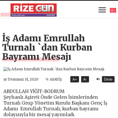
İş Adamı Emrullah
Turnalı `dan Kurban
Bayramı Mesajı
🔊
📅 Temmuz 31, 2020
📂 ASAYİŞ
A+
A-
Dinle
ABDULLAH YİĞİT-BODRUM
Şeyhanlı Aşireti Önde Gelen İsimlerinden
Turnalı Grup Yönetim Kurulu Başkanı Genç İş
Adamı Emrullah Turnalı, kurban bayramı
dolayısıyla bir mesaj yayımladı.