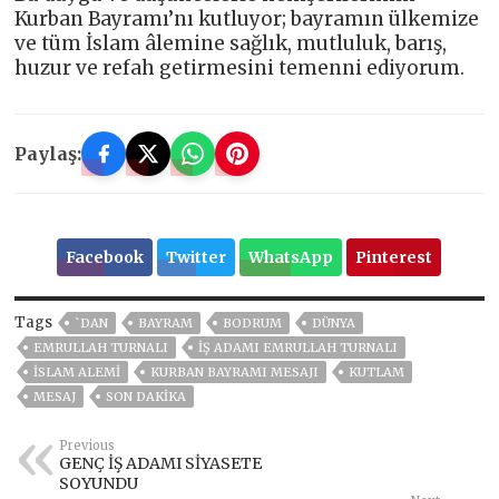
Kurban Bayramı’nı kutluyor; bayramın ülkemize
ve tüm İslam âlemine sağlık, mutluluk, barış,
huzur ve refah getirmesini temenni ediyorum.
Paylaş:
Facebook
Twitter
WhatsApp
Pinterest
Tags
`DAN
BAYRAM
BODRUM
DÜNYA
EMRULLAH TURNALI
İŞ ADAMI EMRULLAH TURNALI
İSLAM ALEMİ
KURBAN BAYRAMI MESAJI
KUTLAM
MESAJ
SON DAKIKA
Previous
GENÇ İŞ ADAMI SİYASETE
SOYUNDU