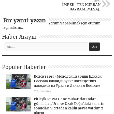
Next
İMREK `TEN KURBAN
BAYRAMI MESAJI
Bir yanıt yazın
Yorum yapabilmek için
oturum
açmalısınız
.
Haber Arayın
Popüler Haberler
Волонтёры «Молодой Гвардии Единой
России» ликвидируют последствия
паводков на Урале и Дальнем Востоке
6 saat önce
Birleşik Rusya Genç Muhafızları’ndan
gönüllüler, Ural ve Uzak Doğu’daki sellerin
sonuçlarını ortadan kaldırmaya yardımcı
oluyor