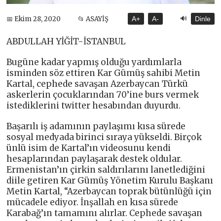
🔊
📅 Ekim 28, 2020
📂 ASAYİŞ
A+
A-
Dinle
ABDULLAH YİĞİT-İSTANBUL
Bugüne kadar yapmış olduğu yardımlarla
isminden söz ettiren Kar Gümüş sahibi Metin
Kartal, cephede savaşan Azerbaycan Türkü
askerlerin çocuklarından 70’ine burs vermek
istediklerini twitter hesabından duyurdu.
Başarılı iş adamının paylaşımı kısa sürede
sosyal medyada birinci sıraya yükseldi. Birçok
ünlü isim de Kartal’ın videosunu kendi
hesaplarından paylaşarak destek oldular.
Ermenistan’ın çirkin saldırılarını lanetlediğini
diile getiren Kar Gümüş Yönetim Kurulu Başkanı
Metin Kartal, “Azerbaycan toprak bütünlüğü için
mücadele ediyor. İnşallah en kısa sürede
Karabağ’ın tamamını alırlar. Cephede savaşan