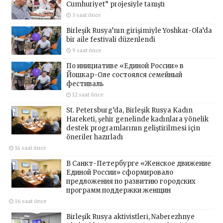
Cumhuriyet” projesiyle tanıştı
3 saat önce
Birleşik Rusya’nın girişimiyle Yoshkar-Ola’da
bir aile festivali düzenlendi
9 saat önce
По инициативе «Единой России» в
Йошкар-Оле состоялся семейный
фестиваль
12 saat önce
St. Petersburg’da, Birleşik Rusya Kadın
Hareketi, şehir genelinde kadınlara yönelik
destek programlarının geliştirilmesi için
öneriler hazırladı
14 saat önce
В Санкт-Петербурге «Женское движение
Единой России» сформировало
предложения по развитию городских
программ поддержки женщин
16 saat önce
Birleşik Rusya aktivistleri, Naberezhnye