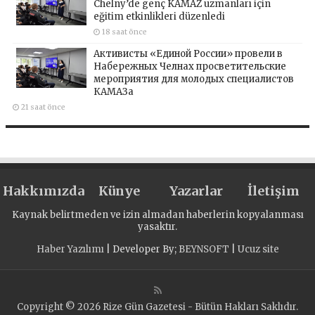
Chelny’de genç KAMAZ uzmanları için
eğitim etkinlikleri düzenledi
18 saat önce
Активисты «Единой России» провели в
Набережных Челнах просветительские
мероприятия для молодых специалистов
КАМАЗа
21 saat önce
Hakkımızda
Künye
Yazarlar
İletişim
Kaynak belirtmeden ve izin almadan haberlerin kopyalanması
yasaktır.
Haber Yazılımı
| Developer By;
BEYNSOFT
|
Ucuz site
Copyright © 2026 Rize Gün Gazetesi - Bütün Hakları Saklıdır.