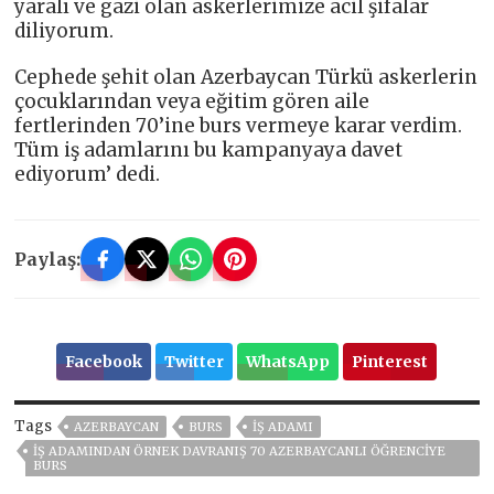
yaralı ve gazi olan askerlerimize acil şifalar
diliyorum.
Cephede şehit olan Azerbaycan Türkü askerlerin
çocuklarından veya eğitim gören aile
fertlerinden 70’ine burs vermeye karar verdim.
Tüm iş adamlarını bu kampanyaya davet
ediyorum’ dedi.
Paylaş:
Facebook
Twitter
WhatsApp
Pinterest
Tags
AZERBAYCAN
BURS
İŞ ADAMI
İŞ ADAMINDAN ÖRNEK DAVRANIŞ 70 AZERBAYCANLI ÖĞRENCİYE
BURS