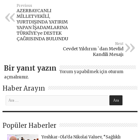
Previous
AZERBAYCANLI
MİLLETVEKİLİ,
YURTDIŞINDA YATIRIM
YAPAN İŞADAMLARINA
TÜRKİYE’ye DESTEK
ÇAĞRISINDA BULUNDU
Next
Cevdet Yıldırım `dan Mevlid
Kandili Mesajı
Bir yanıt yazın
Yorum yapabilmek için
oturum
açmalısınız
.
Haber Arayın
Popüler Haberler
Yoshkar-Ola’da Nikolai Valuev, “Sağlıklı