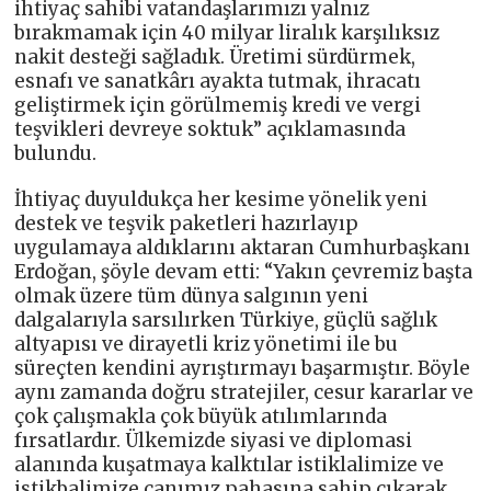
ihtiyaç sahibi vatandaşlarımızı yalnız
bırakmamak için 40 milyar liralık karşılıksız
nakit desteği sağladık. Üretimi sürdürmek,
esnafı ve sanatkârı ayakta tutmak, ihracatı
geliştirmek için görülmemiş kredi ve vergi
teşvikleri devreye soktuk” açıklamasında
bulundu.
İhtiyaç duyuldukça her kesime yönelik yeni
destek ve teşvik paketleri hazırlayıp
uygulamaya aldıklarını aktaran Cumhurbaşkanı
Erdoğan, şöyle devam etti: “Yakın çevremiz başta
olmak üzere tüm dünya salgının yeni
dalgalarıyla sarsılırken Türkiye, güçlü sağlık
altyapısı ve dirayetli kriz yönetimi ile bu
süreçten kendini ayrıştırmayı başarmıştır. Böyle
aynı zamanda doğru stratejiler, cesur kararlar ve
çok çalışmakla çok büyük atılımlarında
fırsatlardır. Ülkemizde siyasi ve diplomasi
alanında kuşatmaya kalktılar istiklalimize ve
istikbalimize canımız pahasına sahip çıkarak