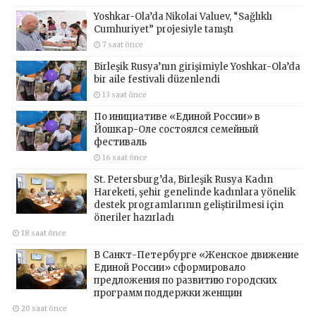
Yoshkar-Ola’da Nikolai Valuev, “Sağlıklı
Cumhuriyet” projesiyle tanıştı
7 saat önce
Birleşik Rusya’nın girişimiyle Yoshkar-Ola’da
bir aile festivali düzenlendi
13 saat önce
По инициативе «Единой России» в
Йошкар-Оле состоялся семейный
фестиваль
16 saat önce
St. Petersburg’da, Birleşik Rusya Kadın
Hareketi, şehir genelinde kadınlara yönelik
destek programlarının geliştirilmesi için
öneriler hazırladı
18 saat önce
В Санкт-Петербурге «Женское движение
Единой России» сформировало
предложения по развитию городских
программ поддержки женщин
20 saat önce