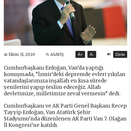
🔊
📅 Ekim 31, 2020
📂 ASAYİŞ
A+
A-
Dinle
Cumhurbaşkanı Erdoğan, Van’da yaptığı
konuşmada, “İzmir’deki depremde evleri yıkılan
vatandaşlarımıza inşallah en kısa sürede
yenilerini yapıp teslim edeceğiz. Allah
devletimize, milletimize zeval vermesin” dedi.
Cumhurbaşkanı ve AK Parti Genel Başkanı Recep
Tayyip Erdoğan, Van Atatürk Şehir
Stadyumu’nda düzenlenen AK Parti Van 7. Olağan
İl Kongresi’ne katıldı.