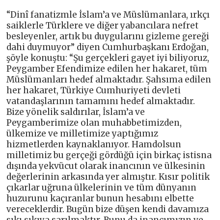
“Dinî fanatizmle İslam’a ve Müslümanlara, ırkçı
saiklerle Türklere ve diğer yabancılara nefret
besleyenler, artık bu duygularını gizleme gereği
dahi duymuyor” diyen Cumhurbaşkanı Erdoğan,
şöyle konuştu: “Şu gerçekleri gayet iyi biliyoruz,
Peygamber Efendimize edilen her hakaret, tüm
Müslümanları hedef almaktadır. Şahsıma edilen
her hakaret, Türkiye Cumhuriyeti devleti
vatandaşlarının tamamını hedef almaktadır.
Bize yönelik saldırılar, İslam’a ve
Peygamberimize olan muhabbetimizden,
ülkemize ve milletimize yaptığımız
hizmetlerden kaynaklanıyor. Hamdolsun
milletimiz bu gerçeği gördüğü için birkaç istisna
dışında yekvücut olarak inancının ve ülkesinin
değerlerinin arkasında yer almıştır. Kısır politik
çıkarlar uğruna ülkelerinin ve tüm dünyanın
huzurunu kaçıranlar bunun hesabını elbette
vereceklerdir. Bugün bize düşen kendi davamıza