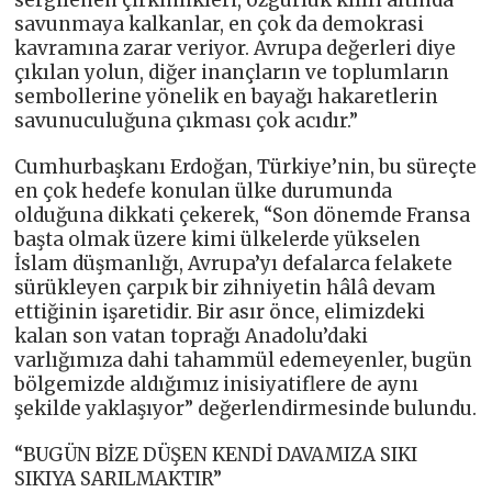
sergilenen çirkinlikleri, özgürlük kılıfı altında
savunmaya kalkanlar, en çok da demokrasi
kavramına zarar veriyor. Avrupa değerleri diye
çıkılan yolun, diğer inançların ve toplumların
sembollerine yönelik en bayağı hakaretlerin
savunuculuğuna çıkması çok acıdır.”
Cumhurbaşkanı Erdoğan, Türkiye’nin, bu süreçte
en çok hedefe konulan ülke durumunda
olduğuna dikkati çekerek, “Son dönemde Fransa
başta olmak üzere kimi ülkelerde yükselen
İslam düşmanlığı, Avrupa’yı defalarca felakete
sürükleyen çarpık bir zihniyetin hâlâ devam
ettiğinin işaretidir. Bir asır önce, elimizdeki
kalan son vatan toprağı Anadolu’daki
varlığımıza dahi tahammül edemeyenler, bugün
bölgemizde aldığımız inisiyatiflere de aynı
şekilde yaklaşıyor” değerlendirmesinde bulundu.
“BUGÜN BİZE DÜŞEN KENDİ DAVAMIZA SIKI
SIKIYA SARILMAKTIR”