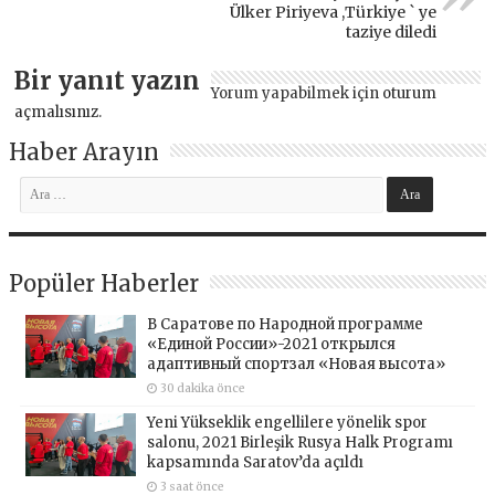
Ülker Piriyeva ,Türkiye ` ye
taziye diledi
Bir yanıt yazın
Yorum yapabilmek için
oturum
açmalısınız
.
Haber Arayın
Popüler Haberler
В Саратове по Народной программе
«Единой России»-2021 открылся
адаптивный спортзал «Новая высота»
30 dakika önce
Yeni Yükseklik engellilere yönelik spor
salonu, 2021 Birleşik Rusya Halk Programı
kapsamında Saratov’da açıldı
3 saat önce