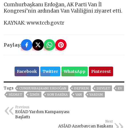
Cumhurbaşkanı Erdoğan, AK Parti Van İl
Kongresi’nin ardından Van Valiliğini ziyaret etti.
KAYNAK: www.tccb.gov.tr
Paylaş:
Facebook
Twitter
WhatsApp
Pinterest
Tags
CUMHURBAŞKANI ERDOĞAN
DEPREM
DEVLET
EV
HİZMET
İZMIR
SON DAKIKA
VAN
YARDIM
Previous
EGİAD Yardım Kampanyası
Başlattı
Next
ASİAD Azərbaycan Başkanı