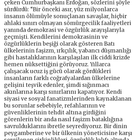
çeken Cumhurbaşkanı Erdoğan, sözlerini şöyle
sürdürdü: “Bir önceki asır, yüz milyonlarca
insanın ölümüyle sonuçlanan savaşlar, hiçbir
ahlaki sınırı olmayan sömürgecilik faaliyetleri
yanında demokrasi ve özgürlük arayışlarıyla
geçmişti. Kendilerini demokrasinin ve
özgürlüklerin beşiği olarak gösteren Batı
ülkelerinin faşizm, ırkçılık, yabancı düşmanlığı
gibi hastalıklarının karşılaşılan ilk ciddi krizde
hemen nüksettiğini görüyoruz. Yıllarca
çalışacak ucuz iş gücü olarak gördükleri
insanların farklı coğrafyalardan ülkelerine
gelişini teşvik edenler, şimdi sığınmacı
akınlarına karşı sınırlarını kapatıyor. Kendi
siyasi ve sosyal fanatizmlerinden kaynaklanan
bu sorunlar sebebiyle, refahlarının ve
güvenliklerinin tehdit altına girdiğini
görenlerin bir anda nasıl faşizm bataklığına
savrulduklarını ibretle seyrediyoruz. Bir dinin
peygamberine ve bir ülkenin yöneticisine karşı