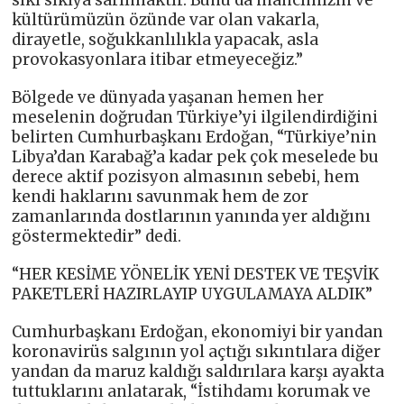
sıkı sıkıya sarılmaktır. Bunu da inancımızın ve
kültürümüzün özünde var olan vakarla,
dirayetle, soğukkanlılıkla yapacak, asla
provokasyonlara itibar etmeyeceğiz.”
Bölgede ve dünyada yaşanan hemen her
meselenin doğrudan Türkiye’yi ilgilendirdiğini
belirten Cumhurbaşkanı Erdoğan, “Türkiye’nin
Libya’dan Karabağ’a kadar pek çok meselede bu
derece aktif pozisyon almasının sebebi, hem
kendi haklarını savunmak hem de zor
zamanlarında dostlarının yanında yer aldığını
göstermektedir” dedi.
“HER KESİME YÖNELİK YENİ DESTEK VE TEŞVİK
PAKETLERİ HAZIRLAYIP UYGULAMAYA ALDIK”
Cumhurbaşkanı Erdoğan, ekonomiyi bir yandan
koronavirüs salgının yol açtığı sıkıntılara diğer
yandan da maruz kaldığı saldırılara karşı ayakta
tuttuklarını anlatarak, “İstihdamı korumak ve