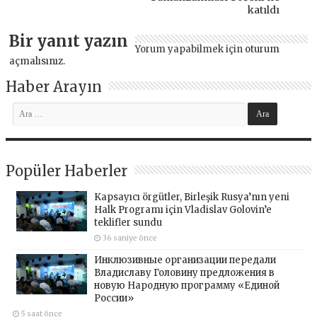
katıldı
Bir yanıt yazın
Yorum yapabilmek için
oturum
açmalısınız
.
Haber Arayın
Popüler Haberler
Kapsayıcı örgütler, Birleşik Rusya’nın yeni
Halk Programı için Vladislav Golovin’e
teklifler sundu
36 saniye önce
Инклюзивные организации передали
Владиславу Головину предложения в
новую Народную программу «Единой
России»
5 saat önce