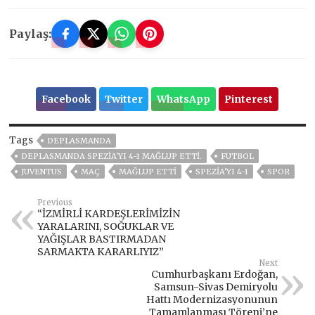
Paylaş:
Facebook
Twitter
WhatsApp
Pinterest
Tags
DEPLASMANDA
DEPLASMANDA SPEZIA'YI 4-1 MAĞLUP ETTI.
FUTBOL
JUVENTUS
MAÇ
MAĞLUP ETTI
SPEZIA'YI 4-1
SPOR
Previous
“İZMİRLİ KARDEŞLERİMİZİN
YARALARINI, SOĞUKLAR VE
YAĞIŞLAR BASTIRMADAN
SARMAKTA KARARLIYIZ”
Next
Cumhurbaşkanı Erdoğan,
Samsun-Sivas Demiryolu
Hattı Modernizasyonunun
Tamamlanması Töreni’ne