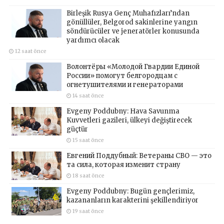
Birleşik Rusya Genç Muhafızları’ndan
gönüllüler, Belgorod sakinlerine yangın
söndürücüler ve jeneratörler konusunda
yardımcı olacak
12 saat önce
Волонтёры «Молодой Гвардии Единой
России» помогут белгородцам с
огнетушителями и генераторами
14 saat önce
Evgeny Poddubny: Hava Savunma
Kuvvetleri gazileri, ülkeyi değiştirecek
güçtür
15 saat önce
Евгений Поддубный: Ветераны СВО — это
та сила, которая изменит страну
18 saat önce
Evgeny Poddubny: Bugün gençlerimiz,
kazananların karakterini şekillendiriyor
19 saat önce