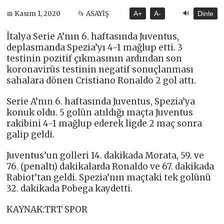
🔊
📅 Kasım 1, 2020
📂 ASAYİŞ
A+
A-
Dinle
İtalya Serie A’nın 6. haftasında Juventus,
deplasmanda Spezia’yı 4-1 mağlup etti. 3
testinin pozitif çıkmasının ardından son
koronavirüs testinin negatif sonuçlanması
sahalara dönen Cristiano Ronaldo 2 gol attı.
Serie A’nın 6. haftasında Juventus, Spezia’ya
konuk oldu. 5 golün atıldığı maçta Juventus
rakibini 4-1 mağlup ederek ligde 2 maç sonra
galip geldi.
Juventus’un golleri 14. dakikada Morata, 59. ve
76. (penaltı) dakikalarda Ronaldo ve 67. dakikada
Rabiot’tan geldi. Spezia’nın maçtaki tek golünü
32. dakikada Pobega kaydetti.
KAYNAK:TRT SPOR