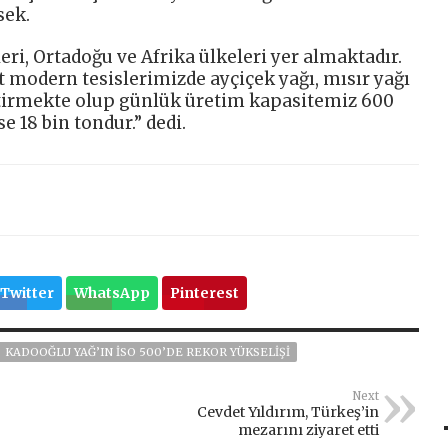
sek.
eri, Ortadoğu ve Afrika ülkeleri yer almaktadır.
it modern tesislerimizde ayçiçek yağı, mısır yağı
tirmekte olup günlük üretim kapasitemiz 600
e 18 bin tondur.” dedi.
Twitter
WhatsApp
Pinterest
KADOOĞLU YAĞ’IN İSO 500’DE REKOR YÜKSELIŞI
Next
Cevdet Yıldırım, Türkeş’in
mezarını ziyaret etti