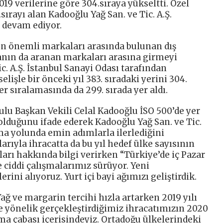
1019 verilerine göre 304.sıraya yükseltti. Özel
sırayı alan Kadooğlu Yağ San. ve Tic. A.Ş.
e devam ediyor.
en önemli markaları arasında bulunan dış
anın da aranan markaları arasına girmeyi
c. A.Ş. İstanbul Sanayi Odası tarafından
lişle bir önceki yıl 383. sıradaki yerini 304.
er sıralamasında da 299. sırada yer aldı.
u Başkan Vekili Celal Kadooğlu İSO 500’de yer
olduğunu ifade ederek Kadooğlu Yağ San. ve Tic.
ma yolunda emin adımlarla ilerlediğini
arıyla ihracatta da bu yıl hedef ülke sayısının
arı hakkında bilgi verirken “Türkiye’de iç Pazar
 ciddi çalışmalarımız sürüyor. Yeni
ni alıyoruz. Yurt içi bayi ağımızı geliştirdik.
ğ ve margarin tercihi hızla artarken 2019 yılı
e yönelik gerçekleştirdiğimiz ihracatımızın 2020
rma çabası içerisindeyiz. Ortadoğu ülkelerindeki