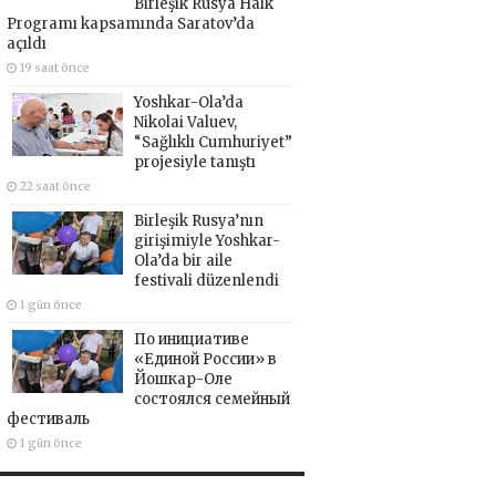
Birleşik Rusya Halk
Programı kapsamında Saratov’da
açıldı
19 saat önce
Yoshkar-Ola’da
Nikolai Valuev,
“Sağlıklı Cumhuriyet”
projesiyle tanıştı
22 saat önce
Birleşik Rusya’nın
girişimiyle Yoshkar-
Ola’da bir aile
festivali düzenlendi
1 gün önce
По инициативе
«Единой России» в
Йошкар-Оле
состоялся семейный
фестиваль
1 gün önce