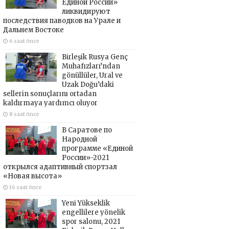
Единой России»
ликвидируют
последствия паводков на Урале и
Дальнем Востоке
6 saat önce
Birleşik Rusya Genç
Muhafızları’ndan
gönüllüler, Ural ve
Uzak Doğu’daki
sellerin sonuçlarını ortadan
kaldırmaya yardımcı oluyor
8 saat önce
В Саратове по
Народной
программе «Единой
России»-2021
открылся адаптивный спортзал
«Новая высота»
16 saat önce
Yeni Yükseklik
engellilere yönelik
spor salonu, 2021