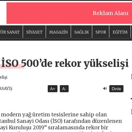
Reklam Alanı
ÜR SANAT
SİYASET
MAGAZİN
SAĞLIK
SPOR
EĞİTİM
İSO 500’de rekor yükselişi
🔊
 ASAYİŞ
A+
A-
Dinle
 modern yağ üretim tesislerine sahip olan
İstanbul Sanayi Odası (İSO) tarafından düzenlenen
ayi Kuruluşu 2019’’ sıralamasında rekor bir