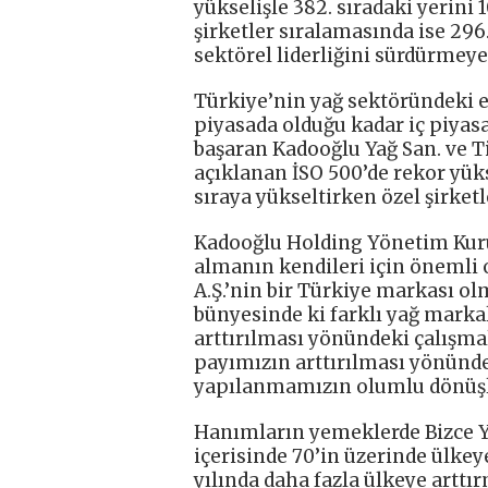
yükselişle 382. sıradaki yerini 
şirketler sıralamasında ise 296.
sektörel liderliğini sürdürmey
Türkiye’nin yağ sektöründeki 
piyasada olduğu kadar iç piyas
başaran Kadooğlu Yağ San. ve Ti
açıklanan İSO 500’de rekor yükse
sıraya yükseltirken özel şirketl
Kadooğlu Holding Yönetim Kurul
almanın kendileri için önemli 
A.Ş.’nin bir Türkiye markası ol
bünyesinde ki farklı yağ markal
arttırılması yönündeki çalışmal
payımızın arttırılması yönünde
yapılanmamızın olumlu dönüşleri
Hanımların yemeklerde Bizce Ya
içerisinde 70’in üzerinde ülkey
yılında daha fazla ülkeye arttı