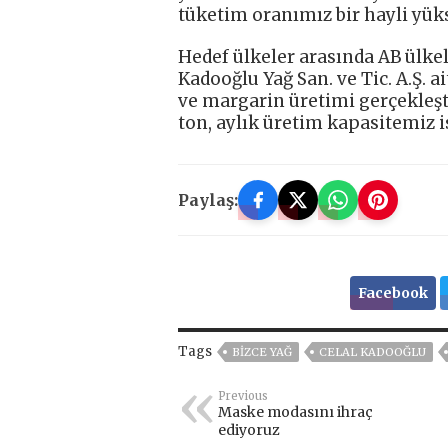
tüketim oranımız bir hayli yük
Hedef ülkeler arasında AB ülkel
Kadooğlu Yağ San. ve Tic. A.Ş. a
ve margarin üretimi gerçekleş
ton, aylık üretim kapasitemiz is
Paylaş:
Facebook
Tags
BİZCE YAĞ
CELAL KADOOĞLU
Previous
Maske modasını ihraç
ediyoruz