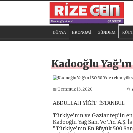
DÜNYA
EKONOMİ
GÜNDEM
KÜLT
Kadooğlu Yağ’ın 
📅 Temmuz 13, 2020
📂
ABDULLAH YİĞİT-İSTANBUL
Türkiye’nin ve Gaziantep’in en
Kadooğlu Yağ San. Ve Tic. A.Ş. 
‘’Türkiye’nin En Büyük 500 San