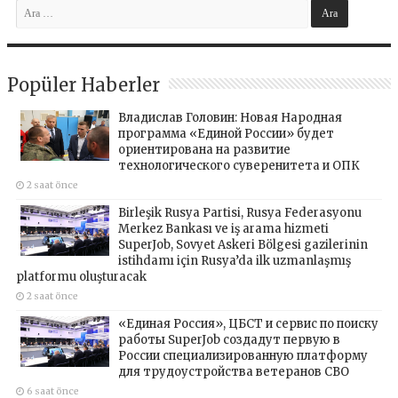
Popüler Haberler
Владислав Головин: Новая Народная
программа «Единой России» будет
ориентирована на развитие
технологического суверенитета и ОПК
2 saat önce
Birleşik Rusya Partisi, Rusya Federasyonu
Merkez Bankası ve iş arama hizmeti
SuperJob, Sovyet Askeri Bölgesi gazilerinin
istihdamı için Rusya’da ilk uzmanlaşmış
platformu oluşturacak
2 saat önce
«Единая Россия», ЦБСТ и сервис по поиску
работы SuperJob создадут первую в
России специализированную платформу
для трудоустройства ветеранов СВО
6 saat önce