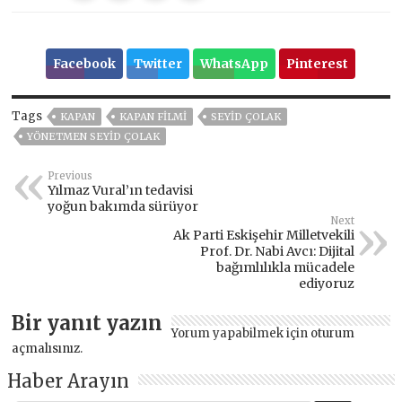
Facebook
Twitter
WhatsApp
Pinterest
Tags
KAPAN
KAPAN FILMI
SEYID ÇOLAK
YÖNETMEN SEYID ÇOLAK
Previous
Yılmaz Vural’ın tedavisi
yoğun bakımda sürüyor
Next
Ak Parti Eskişehir Milletvekili
Prof. Dr. Nabi Avcı: Dijital
bağımlılıkla mücadele
ediyoruz
Bir yanıt yazın
Yorum yapabilmek için
oturum
açmalısınız
.
Haber Arayın