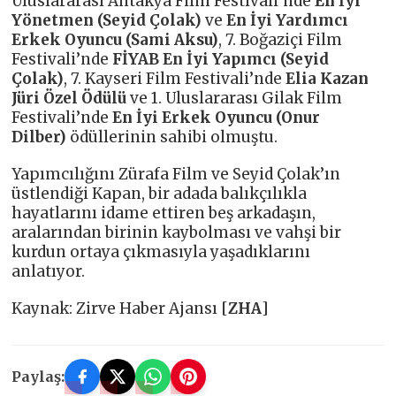
Uluslararası Antakya Film Festivali’nde
En İyi
Yönetmen (Seyid Çolak)
ve
En İyi Yardımcı
Erkek Oyuncu (Sami Aksu)
, 7. Boğaziçi Film
Festivali’nde
FİYAB En İyi Yapımcı (Seyid
Çolak)
, 7. Kayseri Film Festivali’nde
Elia Kazan
Jüri Özel Ödülü
ve 1. Uluslararası Gilak Film
Festivali’nde
En İyi Erkek Oyuncu (Onur
Dilber)
ödüllerinin sahibi olmuştu.
Yapımcılığını Zürafa Film ve Seyid Çolak’ın
üstlendiği Kapan, bir adada balıkçılıkla
hayatlarını idame ettiren beş arkadaşın,
aralarından birinin kaybolması ve vahşi bir
kurdun ortaya çıkmasıyla yaşadıklarını
anlatıyor.
Kaynak: Zirve Haber Ajansı [
ZHA
]
Paylaş: