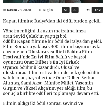
🔊
📅 Kasım 28, 2020
📂 Bugün
A+
A-
Dinle
Kapan filmine İtalya’dan iki ödül birden geldi…
Yönetmenliğini ilk uzun metrajına imza
atan
Seyid Çolak
’ın yaptığı bol
ödüllü
Kapan
filmine bir ödül de İtalya’dan geldi.
Film, Roma’da yaklaşık 300 filmin başvurusuyla
düzenlenen
Uluslararası Rieti Sabina Film
Festivali
’nde
En İyi Film
ödülü ve başrol
oyuncusu
Onur Dilber
’e
En İyi Erkek
Oyuncu
ödülünü kazandırdı. Ulusal ve
uluslararası film festivallerinde pek çok ödülün
sahibi olan; başrollerinde Onur Dilber, Serkan
Altıntaş, Sami Aksu, Münibe Millet, Yasemin
Girgin ve Yüksel Akça’nın yer aldığı film, bu
sonuçla birlikte ödülleri toplamaya devam etti.
Filmin aldığı iki ödül sonrası sevinci ve