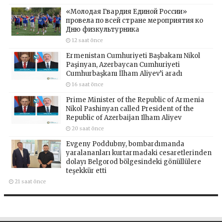
«Молодая Гвардия Единой России»
провела по всей стране мероприятия ко
Дню физкультурника
12 saat önce
Ermenistan Cumhuriyeti Başbakanı Nikol
Paşinyan, Azerbaycan Cumhuriyeti
Cumhurbaşkanı İlham Aliyev’i aradı
16 saat önce
Prime Minister of the Republic of Armenia
Nikol Pashinyan called President of the
Republic of Azerbaijan Ilham Aliyev
20 saat önce
Evgeny Poddubny, bombardımanda
yaralananları kurtarmadaki cesaretlerinden
dolayı Belgorod bölgesindeki gönüllülere
teşekkür etti
21 saat önce