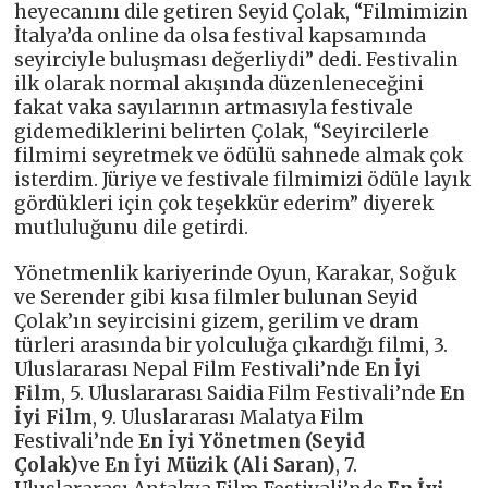
heyecanını dile getiren Seyid Çolak, “Filmimizin
İtalya’da online da olsa festival kapsamında
seyirciyle buluşması değerliydi” dedi. Festivalin
ilk olarak normal akışında düzenleneceğini
fakat vaka sayılarının artmasıyla festivale
gidemediklerini belirten Çolak, “Seyircilerle
filmimi seyretmek ve ödülü sahnede almak çok
isterdim. Jüriye ve festivale filmimizi ödüle layık
gördükleri için çok teşekkür ederim” diyerek
mutluluğunu dile getirdi.
Yönetmenlik kariyerinde Oyun, Karakar, Soğuk
ve Serender gibi kısa filmler bulunan Seyid
Çolak’ın seyircisini gizem, gerilim ve dram
türleri arasında bir yolculuğa çıkardığı filmi, 3.
Uluslararası Nepal Film Festivali’nde
En İyi
Film
, 5. Uluslararası Saidia Film Festivali’nde
En
İyi Film
, 9. Uluslararası Malatya Film
Festivali’nde
En İyi Yönetmen (Seyid
Çolak)
ve
En İyi Müzik (Ali Saran)
, 7.