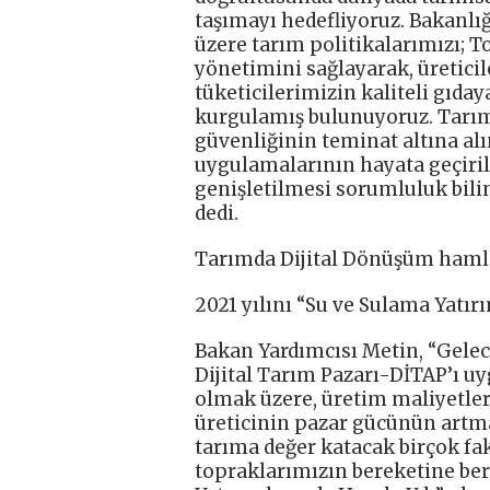
taşımayı hedefliyoruz. Bakanlığ
üzere tarım politikalarımızı; T
yönetimini sağlayarak, üretici
tüketicilerimizin kaliteli gıda
kurgulamış bulunuyoruz. Tarım 
güvenliğinin teminat altına alı
uygulamalarının hayata geçiri
genişletilmesi sorumluluk bilin
dedi.
Tarımda Dijital Dönüşüm hamles
2021 yılını “Su ve Sulama Yatır
Bakan Yardımcısı Metin, “Gelece
Dijital Tarım Pazarı-DİTAP’ı u
olmak üzere, üretim maliyetleri
üreticinin pazar gücünün artma
tarıma değer katacak birçok fa
topraklarımızın bereketine ber