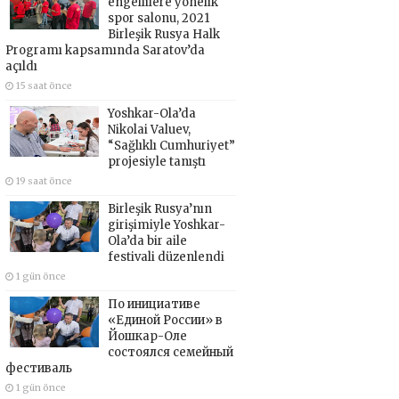
engellilere yönelik
spor salonu, 2021
Birleşik Rusya Halk
Programı kapsamında Saratov’da
açıldı
15 saat önce
Yoshkar-Ola’da
Nikolai Valuev,
“Sağlıklı Cumhuriyet”
projesiyle tanıştı
19 saat önce
Birleşik Rusya’nın
girişimiyle Yoshkar-
Ola’da bir aile
festivali düzenlendi
1 gün önce
По инициативе
«Единой России» в
Йошкар-Оле
состоялся семейный
фестиваль
1 gün önce