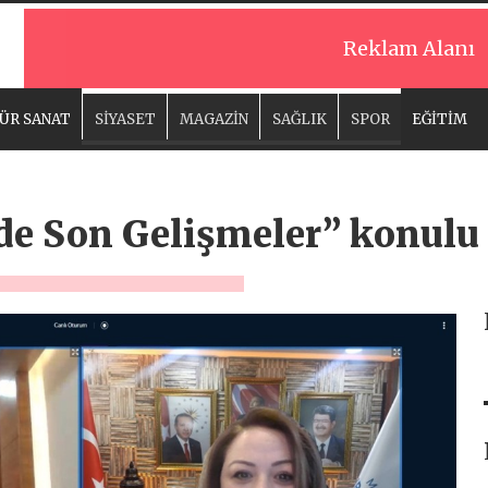
Reklam Alanı
ÜR SANAT
SİYASET
MAGAZİN
SAĞLIK
SPOR
EĞİTİM
de Son Gelişmeler” konulu 