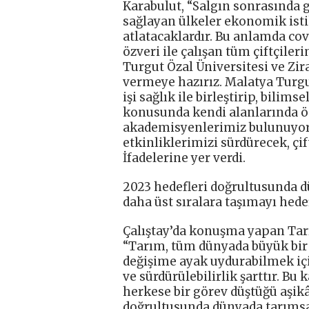
Karabulut, “Salgın sonrasında g
sağlayan ülkeler ekonomik istik
atlatacaklardır. Bu anlamda co
özveri ile çalışan tüm çiftçile
Turgut Özal Üniversitesi ve Zir
vermeye hazırız. Malatya Turgut
işi sağlık ile birleştirip, bilim
konusunda kendi alanlarında ö
akademisyenlerimiz bulunuyor. 
etkinliklerimizi sürdürecek, çi
İfadelerine yer verdi.
2023 hedefleri doğrultusunda d
daha üst sıralara taşımayı hede
Çalıştay’da konuşma yapan Tar
“Tarım, tüm dünyada büyük bir
değişime ayak uydurabilmek içi
ve sürdürülebilirlik şarttır. B
herkese bir görev düştüğü aşikâr
doğrultusunda dünyada tarımsal