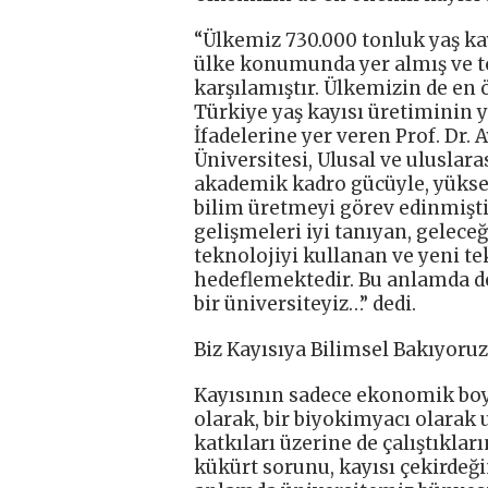
“Ülkemiz 730.000 tonluk yaş kay
ülke konumunda yer almış ve t
karşılamıştır. Ülkemizin de en
Türkiye yaş kayısı üretiminin 
İfadelerine yer veren Prof. Dr
Üniversitesi, Ulusal ve uluslara
akademik kadro gücüyle, yüksek
bilim üretmeyi görev edinmişt
gelişmeleri iyi tanıyan, geleceğ
teknolojiyi kullanan ve yeni te
hedeflemektedir. Bu anlamda değ
bir üniversiteyiz…” dedi.
Biz Kayısıya Bilimsel Bakıyoru
Kayısının sadece ekonomik boy
olarak, bir biyokimyacı olarak u
katkıları üzerine de çalıştıkları
kükürt sorunu, kayısı çekirdeğin