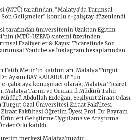
si (MTÜ) tarafından, “Malatya’da Tarımsal
e Son Gelişmeler” konulu e-çalıştay düzenlendi.
si tarafından üniversitenin Uzaktan Eğitim
i’nin (MTÜ-UZEM) sistemi üzerinden
rımsal Faaliyetler & Kayısı Ticaretinde Son
 kurumsal Youtube ve İnstagram hesaplarından
Fatih Metin’in katılımları, Malatya Turgut
f. Dr. Aysun BAY KARABULUT’un
e-çalıştaya konuşmacı olarak, Malatya Ticaret
n, Malatya Tarım ve Orman İl Müdürü Tahir
 Müdürü Abdullah Erdoğan, Yeşilyurt Ziraat Odası
Turgut Özal Üniversitesi Ziraat Fakültesi
Ziraat Fakültesi Öğretim Üyesi Prof. Dr. Bayram
ı Ürünleri Geliştirme Uygulama ve Araştırma
nder Otlu katıldı.
 üretim merkezi Malatya’mızdır.