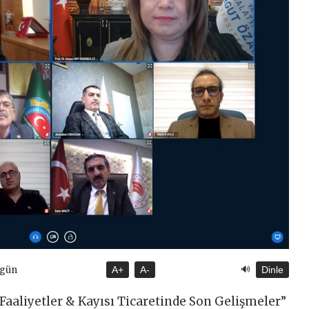
🔊
ugün
A+
A-
Dinle
aaliyetler & Kayısı Ticaretinde Son Gelişmeler”