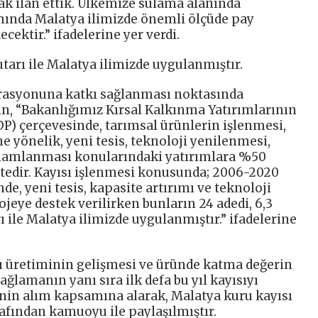
ak ilan ettik. Ülkemize sulama alanında
mında Malatya ilimizde önemli ölçüde pay
ektir.” ifadelerine yer verdi.
utarı ile Malatya ilimizde uygulanmıştır.
grasyonuna katkı sağlanması noktasında
n, “Bakanlığımız Kırsal Kalkınma Yatırımlarının
) çerçevesinde, tarımsal ürünlerin işlenmesi,
yönelik, yeni tesis, teknoloji yenilenmesi,
amamlanması konularındaki yatırımlara %50
tedir. Kayısı işlenmesi konusunda; 2006-2020
de, yeni tesis, kapasite artırımı ve teknoloji
ojeye destek verilirken bunların 24 adedi, 6,3
ı ile Malatya ilimizde uygulanmıştır.” ifadelerine
ı üretiminin gelişmesi ve üründe katma değerin
ağlamanın yanı sıra ilk defa bu yıl kayısıyı
nin alım kapsamına alarak, Malatya kuru kayısı
rafından kamuoyu ile paylaşılmıştır.