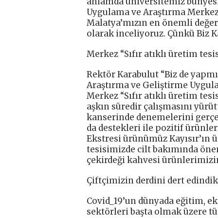
anlamda üniversitemiz bünyesin
Uygulama ve Araştırma Merkezi
Malatya’mızın en önemli değerl
olarak inceliyoruz. Çünkü Biz K
Merkez “Sıfır atıklı üretim tesis
Rektör Karabulut “Biz de yapmı
Araştırma ve Geliştirme Uygul
Merkez “Sıfır atıklı üretim tesi
aşkın süredir çalışmasını yür
kanserinde denemelerini gerçe
da destekleri ile pozitif ürünle
Ekstresi ürünümüz Kayısır’ın ü
tesisimizde cilt bakımında önem
çekirdeği kahvesi ürünlerimizin
Çiftçimizin derdini dert edindik
Covid_19’un dünyada eğitim, eko
sektörleri başta olmak üzere tü