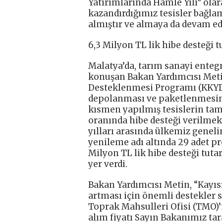
Yatırımlarında Hamle Yılı” olar
kazandırdığımız tesisler bağla
almıştır ve almaya da devam edec
6,3 Milyon TL lik hibe desteği t
Malatya’da, tarım sanayi ente
konuşan Bakan Yardımcısı Meti
Desteklenmesi Programı (KKYDP
depolanması ve paketlenmesine 
kısmen yapılmış tesislerin t
oranında hibe desteği verilmek
yılları arasında ülkemiz genelin
yenileme adı altında 29 adet pr
Milyon TL lik hibe desteği tutar
yer verdi.
Bakan Yardımcısı Metin, “Kayıs
artması için önemli destekler s
Toprak Mahsulleri Ofisi (TMO)’
alım fiyatı Sayın Bakanımız ta