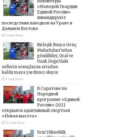
Волонтёры
«Молодой Гвардии
Единой России»
ликвидируют
последствия паводков на Урале и
Дальнем Востоке
2 saat önce
Birleşik Rusya Genç
Muhafızları’ndan
gönüllüler, Ural ve
Uzak Doğu’daki
sellerin sonuçlarını ortadan
kaldırmaya yardımcı oluyor
5 saat önce
В Саратове по
Народной
программе «Единой
России»-2021
открылся адаптивный спортзал
«Новая высота»
12 saat önce
Yeni Yükseklik