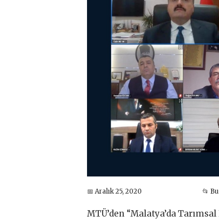
📅 Aralık 25, 2020
📂 B
MTÜ’den “Malatya’da Tarımsal F