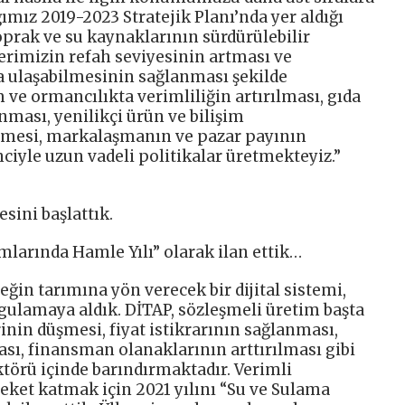
ımız 2019-2023 Stratejik Planı’nda yer aldığı
oprak ve su kaynaklarının sürdürülebilir
lerimizin refah seviyesinin artması ve
ya ulaşabilmesinin sağlanması şekilde
ve ormancılıkta verimliliğin artırılması, gıda
nması, yenilikçi ürün ve bilişim
lmesi, markalaşmanın ve pazar payının
ciyle uzun vadeli politikalar üretmekteyiz.”
ini başlattık.
ımlarında Hamle Yılı” olarak ilan ettik…
ğin tarımına yön verecek bir dijital sistemi,
ygulamaya aldık. DİTAP, sözleşmeli üretim başta
nin düşmesi, fiyat istikrarının sağlanması,
sı, finansman olanaklarının arttırılması gibi
ktörü içinde barındırmaktadır. Verimli
eket katmak için 2021 yılını “Su ve Sulama