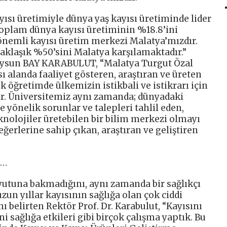
ısı üretimiyle dünya yaş kayısı üretiminde lider
oplam dünya kayısı üretiminin %18.8’ini
 önemli kayısı üretim merkezi Malatya’mızdır.
yaklaşık %50’sini Malatya karşılamaktadır.”
. Aysun BAY KARABULUT, “Malatya Turgut Özal
sı alanda faaliyet gösteren, araştıran ve üreten
 öğretimde ülkemizin istikbali ve istikrarı için
ir. Üniversitemiz aynı zamanda; dünyadaki
e yönelik sorunlar ve talepleri tahlil eden,
knolojiler üretebilen bir bilim merkezi olmayı
erlerine sahip çıkan, araştıran ve geliştiren
z…
utuna bakmadığını, aynı zamanda bir sağlıkçı
zun yıllar kayısının sağlığa olan çok ciddi
nı belirten Rektör Prof. Dr. Karabulut, “Kayısını
i sağlığa etkileri gibi birçok çalışma yaptık. Bu