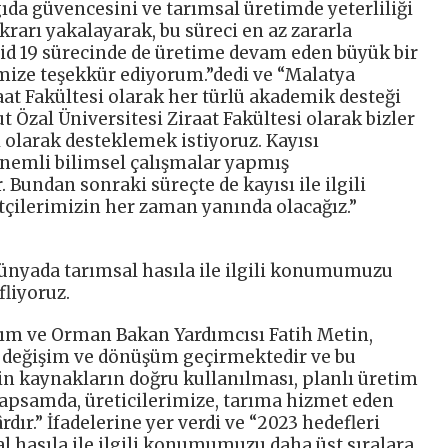
ıda güvencesini ve tarımsal üretimde yeterliliği
rarı yakalayarak, bu süreci en az zararla
vid 19 sürecinde de üretime devam eden büyük bir
rimize teşekkür ediyorum.”dedi ve “Malatya
aat Fakültesi olarak her türlü akademik desteği
 Özal Üniversitesi Ziraat Fakültesi olarak bizler
sel olarak desteklemek istiyoruz. Kayısı
nemli bilimsel çalışmalar yapmış
Bundan sonraki süreçte de kayısı ile ilgili
ftçilerimizin her zaman yanında olacağız.”
ünyada tarımsal hasıla ile ilgili konumumuzu
fliyoruz.
ım ve Orman Bakan Yardımcısı Fatih Metin,
 değişim ve dönüşüm geçirmektedir ve bu
n kaynakların doğru kullanılması, planlı üretim
u kapsamda, üreticilerimize, tarıma hizmet eden
dır.” İfadelerine yer verdi ve “2023 hedefleri
 hasıla ile ilgili konumumuzu daha üst sıralara