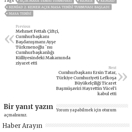
Tags
AÇIK MASA TENİSİ TURNUVASI
KEMER
KEMİAD
KEMİAD 2. KEMER AÇIK MASA TENİSİ TURNUVASI BAŞLADI
MASA TENISI
Previous
Mehmet Fettah Çiftçi,
Cumhurbaşkanı
Başdanışmanı Ayşe
Türkmenoğlu `nu
Cumhurbaşkanlığı
Külliyesindeki Makamında
ziyaret etti
Next
Cumhurbaşkanı Ersin Tatar,
Türkiye Cumhuriyeti Lefkoşa
Büyükelçiliği Ticaret
Başmüşaviri Hayrettin Yücel’i
kabul etti
Bir yanıt yazın
Yorum yapabilmek için
oturum
açmalısınız
.
Haber Arayın