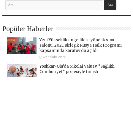
Popüler Haberler
Yeni Yükseklik engellilere yönelik spor
salonu, 2021 Birleşik Rusya Halk Programı
kapsamında Saratov’da açıldı
49 dakika önce
Yoshkar-Ola’da Nikolai Valuev, “Sağlıklı
Cumhuriyet” projesiyle tanıştı
5 saat önce
Birleşik Rusya’nın girişimiyle Yoshkar-Ola’da
bir aile festivali düzenlendi
11 saat önce
По инициативе «Единой России» в
Йошкар-Оле состоялся семейный
фестиваль
14 saat önce