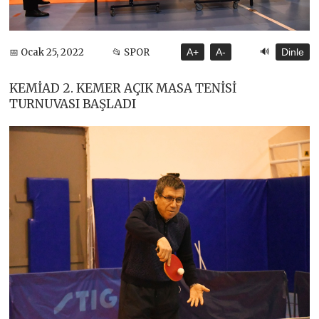
🔊
📅 Ocak 25, 2022
📂 SPOR
A+
A-
Dinle
KEMİAD 2. KEMER AÇIK MASA TENİSİ
TURNUVASI BAŞLADI