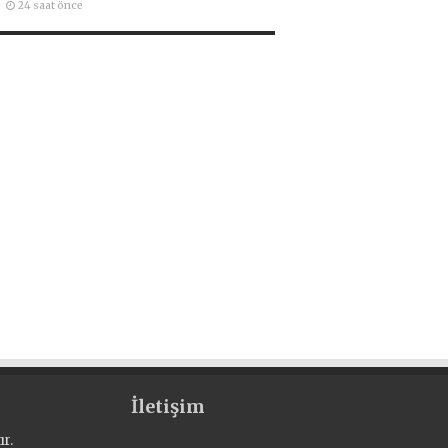
24 saat önce
İletişim
r.