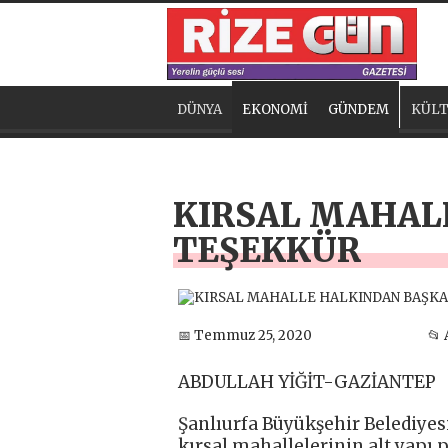
DÜNYA
EKONOMİ
GÜNDEM
KÜLT
KIRSAL MAHAL
TEŞEKKÜR
📅 Temmuz 25, 2020
📂
ABDULLAH YİĞİT-GAZİANTEP
Şanlıurfa Büyükşehir Belediyes
kırsal mahallelerinin alt yapı 