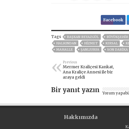
Facebook
Tags
BAŞKAN BEYAZGÜL
BÜYÜKŞEHIR 
HALKINDAN
HİZMET
KIRSAL
K
MAHALLE
ŞANLIURFA
SON DAKIKA
Previous
Mermer Kraliçesi Kankat,
Ana Kraliçe Annesi ile bir
araya geldi
Bir yanıt yazın
Yorum yapabi
Hakkımızda
K