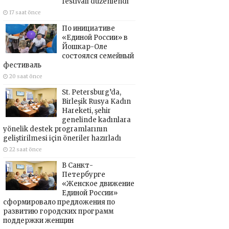
festivali düzenlendi
17 saat önce
По инициативе
«Единой России» в
Йошкар-Оле
состоялся семейный
фестиваль
20 saat önce
St. Petersburg’da,
Birleşik Rusya Kadın
Hareketi, şehir
genelinde kadınlara
yönelik destek programlarının
geliştirilmesi için öneriler hazırladı
22 saat önce
В Санкт-
Петербурге
«Женское движение
Единой России»
сформировало предложения по
развитию городских программ
поддержки женщин