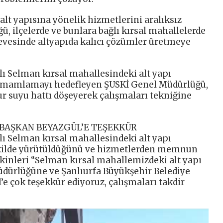
 alt yapısına yönelik hizmetlerini aralıksız
, ilçelerde ve bunlara bağlı kırsal mahallelerde
çevesinde altyapıda kalıcı çözümler üretmeye
lı Selman kırsal mahallesindeki alt yapı
e tamamlamayı hedefleyen ŞUSKİ Genel Müdürlüğü,
r suyu hattı döşeyerek çalışmaları tekniğine
BAŞKAN BEYAZGÜL’E TEŞEKKÜR
lı Selman kırsal mahallesindeki alt yapı
ekilde yürütüldüğünü ve hizmetlerden memnun
akinleri “Selman kırsal mahallemizdeki alt yapı
üdürlüğüne ve Şanlıurfa Büyükşehir Belediye
e çok teşekkür ediyoruz, çalışmaları takdir