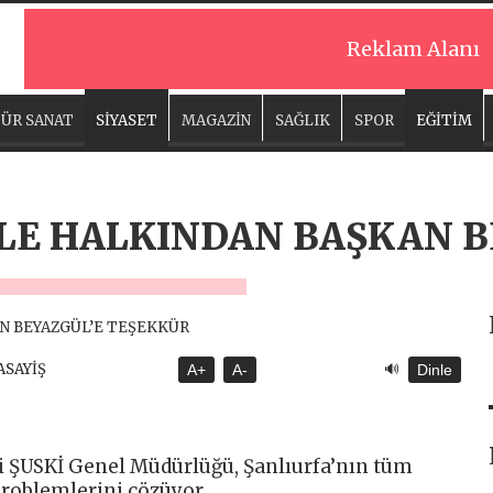
Reklam Alanı
ÜR SANAT
SİYASET
MAGAZİN
SAĞLIK
SPOR
EĞİTİM
LE HALKINDAN BAŞKAN B
🔊
 ASAYİŞ
A+
A-
Dinle
i ŞUSKİ Genel Müdürlüğü, Şanlıurfa’nın tüm
problemlerini çözüyor.