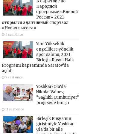
В Саратове по
Народной
программе «Единой
России»-2021
открылся адаптивный спортзал
«Новая высота»
4 saat önce
Yeni Yükseklik
engellilere yönelik
spor salonu, 2021
Birleşik Rusya Halk
Programı kapsamında Saratov’da
açıldı
7 saat önce
Yoshkar-Ola’da
Nikolai Valuev,
“Sağlıklı Cumhuriyet”
projesiyle tanıştı
11 saat önce
Birleşik Rusya’nın
girişimiyle Yoshkar-
Ola’da bir aile