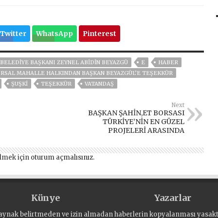
Twitter
WhatsApp
Pinterest
BELEDIYE BAŞKANI ZEYNEL ABIDIN BEYAZGÜ
E
HABER
IRSAL MAHALLE HALKINDAN BAŞKAN BEYAZGÜL’E TEŞEKKÜR
ŞUŞKİ
TEŞEKKÜR
VATANDAŞ
Next
BAŞKAN ŞAHİN,ET BORSASI
TÜRKİYE’NİN EN GÜZEL
PROJELERİ ARASINDA
lmek için
oturum açmalısınız
.
Künye
Yazarlar
aynak belirtmeden ve izin almadan haberlerin kopyalanması yasaktı