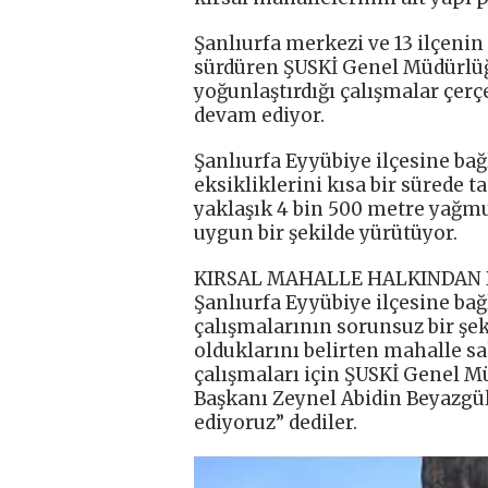
Şanlıurfa merkezi ve 13 ilçenin
sürdüren ŞUSKİ Genel Müdürlüğü
yoğunlaştırdığı çalışmalar çer
devam ediyor.
Şanlıurfa Eyyübiye ilçesine bağ
eksikliklerini kısa bir süred
yaklaşık 4 bin 500 metre yağmu
uygun bir şekilde yürütüyor.
KIRSAL MAHALLE HALKINDAN 
Şanlıurfa Eyyübiye ilçesine bağ
çalışmalarının sorunsuz bir ş
olduklarını belirten mahalle s
çalışmaları için ŞUSKİ Genel M
Başkanı Zeynel Abidin Beyazgül’
ediyoruz” dediler.