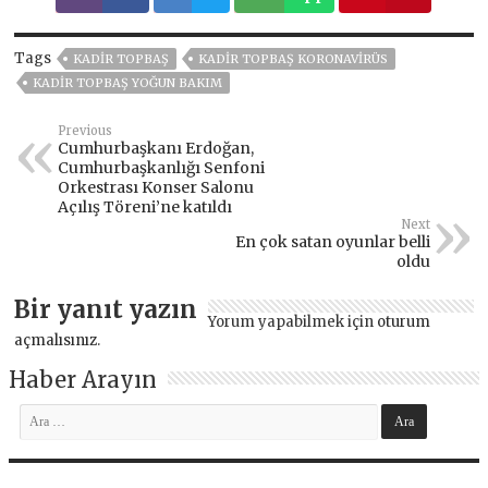
Tags
KADIR TOPBAŞ
KADIR TOPBAŞ KORONAVIRÜS
KADIR TOPBAŞ YOĞUN BAKIM
Previous
Cumhurbaşkanı Erdoğan,
Cumhurbaşkanlığı Senfoni
Orkestrası Konser Salonu
Açılış Töreni’ne katıldı
Next
En çok satan oyunlar belli
oldu
Bir yanıt yazın
Yorum yapabilmek için
oturum
açmalısınız
.
Haber Arayın