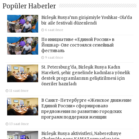
Popüler Haberler
Birleşik Rusya’nın girişimiyle Yoshkar-Ola’da
bir aile festivali düzenlendi
6 saat önce
По инициативе «Единой России» в
Йошкар-Оле состоялся семейный
фестиваль
9 saat önce
St. Petersburg’da, Birleşik Rusya Kadın
Hareketi, şehir genelinde kadınlara yönelik
destek programlarının geliştirilmesi için
öneriler hazırladı
11 saat önce
В Санкт-Петербурге «Женское движение
Единой России» сформировало
предложения по развитию городских
программ поддержки женщин
13 saat önce
Birleşik Rusya aktivistleri, Naberezhnye