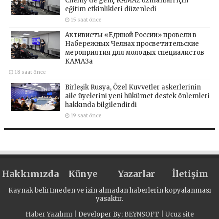
Chelny’de genç KAMAZ uzmanları için
eğitim etkinlikleri düzenledi
15 saat önce
Активисты «Единой России» провели в
Набережных Челнах просветительские
мероприятия для молодых специалистов
КАМАЗа
18 saat önce
Birleşik Rusya, Özel Kuvvetler askerlerinin
aile üyelerini yeni hükümet destek önlemleri
hakkında bilgilendirdi
19 saat önce
Hakkımızda
Künye
Yazarlar
İletişim
Kaynak belirtmeden ve izin almadan haberlerin kopyalanması
yasaktır.
Haber Yazılımı
| Developer By;
BEYNSOFT
|
Ucuz site