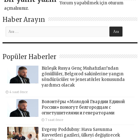
Yorum yapabilmek için
oturum
açmalısınız
.
Haber Arayın
Popüler Haberler
Birleşik Rusya Genç Muhafızları’ndan
gönüllüler, Belgorod sakinlerine yangın
söndürücüler ve jeneratörler konusunda
yardımcı olacak
4 saat önce
Волонтёры «Молодой Гвардии Единой
России» помогут белгородцам с
огнетушителями и генераторами
7 saat önce
Evgeny Poddubny: Hava Savunma
Kuvvetleri gazileri, ülkeyi değiştirecek