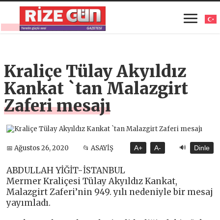
Kraliçe Tülay Akyıldız
Kankat `tan Malazgirt
Zaferi mesajı
🔊
📅 Ağustos 26, 2020
📂 ASAYİŞ
A+
A-
Dinle
ABDULLAH YİĞİT-İSTANBUL
Mermer Kraliçesi Tülay Akyıldız Kankat,
Malazgirt Zaferi’nin 949. yılı nedeniyle bir mesaj
yayımladı.