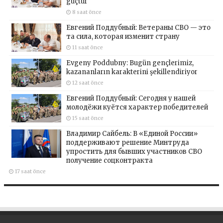
güçtür
8 saat önce
Евгений Поддубный: Ветераны СВО — это
та сила, которая изменит страну
11 saat önce
Evgeny Poddubny: Bugün gençlerimiz,
kazananların karakterini şekillendiriyor
12 saat önce
Евгений Поддубный: Сегодня у нашей
молодёжи куётся характер победителей
15 saat önce
Владимир Сайбель: В «Единой России»
поддерживают решение Минтруда
упростить для бывших участников СВО
получение соцконтракта
17 saat önce