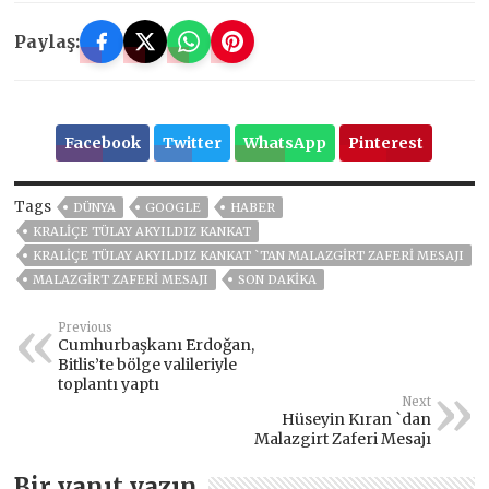
Paylaş:
Facebook
Twitter
WhatsApp
Pinterest
Tags
DÜNYA
GOOGLE
HABER
KRALIÇE TÜLAY AKYILDIZ KANKAT
KRALIÇE TÜLAY AKYILDIZ KANKAT `TAN MALAZGIRT ZAFERI MESAJI
MALAZGIRT ZAFERI MESAJI
SON DAKIKA
Previous
Cumhurbaşkanı Erdoğan,
Bitlis’te bölge valileriyle
toplantı yaptı
Next
Hüseyin Kıran `dan
Malazgirt Zaferi Mesajı
Bir yanıt yazın