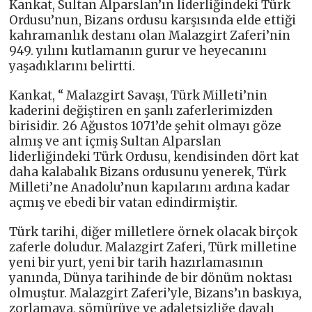
Kankat, Sultan Alparslan’ın liderliğindeki Türk
Ordusu’nun, Bizans ordusu karşısında elde ettiği
kahramanlık destanı olan Malazgirt Zaferi’nin
949. yılını kutlamanın gurur ve heyecanını
yaşadıklarını belirtti.
Kankat, “ Malazgirt Savaşı, Türk Milleti’nin
kaderini değiştiren en şanlı zaferlerimizden
birisidir. 26 Ağustos 1071’de şehit olmayı göze
almış ve ant içmiş Sultan Alparslan
liderliğindeki Türk Ordusu, kendisinden dört kat
daha kalabalık Bizans ordusunu yenerek, Türk
Milleti’ne Anadolu’nun kapılarını ardına kadar
açmış ve ebedi bir vatan edindirmiştir.
Türk tarihi, diğer milletlere örnek olacak birçok
zaferle doludur. Malazgirt Zaferi, Türk milletine
yeni bir yurt, yeni bir tarih hazırlamasının
yanında, Dünya tarihinde de bir dönüm noktası
olmuştur. Malazgirt Zaferi’yle, Bizans’ın baskıya,
zorlamaya, sömürüye ve adaletsizliğe dayalı