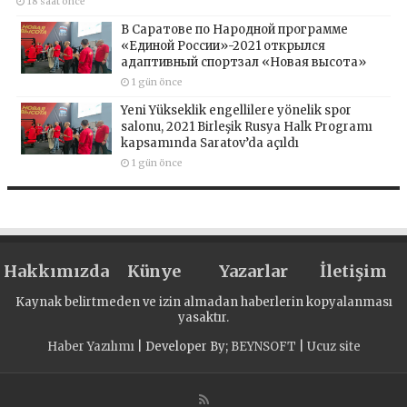
18 saat önce
В Саратове по Народной программе
«Единой России»-2021 открылся
адаптивный спортзал «Новая высота»
1 gün önce
Yeni Yükseklik engellilere yönelik spor
salonu, 2021 Birleşik Rusya Halk Programı
kapsamında Saratov’da açıldı
1 gün önce
Hakkımızda
Künye
Yazarlar
İletişim
Kaynak belirtmeden ve izin almadan haberlerin kopyalanması
yasaktır.
Haber Yazılımı
| Developer By;
BEYNSOFT
|
Ucuz site