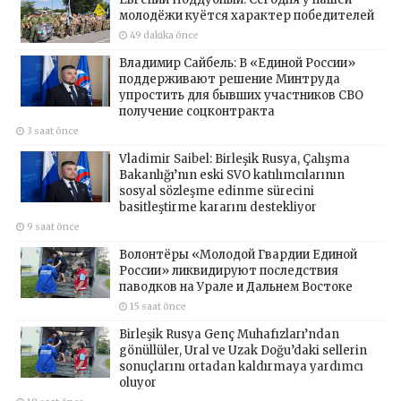
молодёжи куётся характер победителей
49 dakika önce
Владимир Сайбель: В «Единой России»
поддерживают решение Минтруда
упростить для бывших участников СВО
получение соцконтракта
3 saat önce
Vladimir Saibel: Birleşik Rusya, Çalışma
Bakanlığı’nın eski SVO katılımcılarının
sosyal sözleşme edinme sürecini
basitleştirme kararını destekliyor
9 saat önce
Волонтёры «Молодой Гвардии Единой
России» ликвидируют последствия
паводков на Урале и Дальнем Востоке
15 saat önce
Birleşik Rusya Genç Muhafızları’ndan
gönüllüler, Ural ve Uzak Doğu’daki sellerin
sonuçlarını ortadan kaldırmaya yardımcı
oluyor