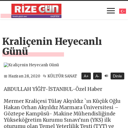
Kraliçenin Heyecanlı
Günü
🔊
📅 Haziran 28, 2020
📂 KÜLTÜR SANAT
A+
A-
Dinle
ABDULLAH YİĞİT-İSTANBUL-Özel Haber
Mermer Kraliçesi Tülay Akyıldız `ın Küçük Oğlu
Hakan Orhan Akyıldız Marmara Üniversitesi –
Göztepe Kampüsü- Makine Mühendisliğinde
Yükseköğretim Kurumu Sınavı’nın (YKS) ilk
oturumu olan Temel Yeterlilik Testi (TYT) ve