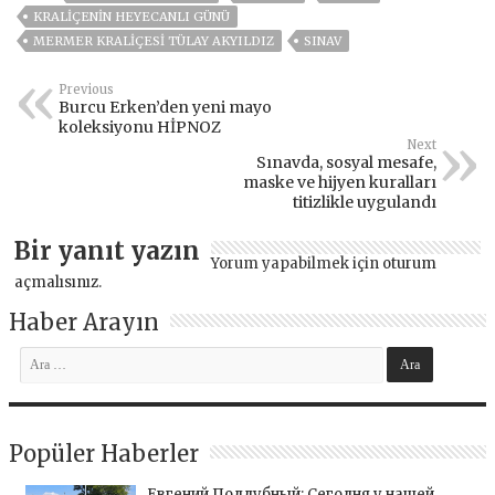
KRALIÇENIN HEYECANLI GÜNÜ
MERMER KRALIÇESI TÜLAY AKYILDIZ
SINAV
Previous
Burcu Erken’den yeni mayo
koleksiyonu HİPNOZ
Next
Sınavda, sosyal mesafe,
maske ve hijyen kuralları
titizlikle uygulandı
Bir yanıt yazın
Yorum yapabilmek için
oturum
açmalısınız
.
Haber Arayın
Popüler Haberler
Евгений Поддубный: Сегодня у нашей