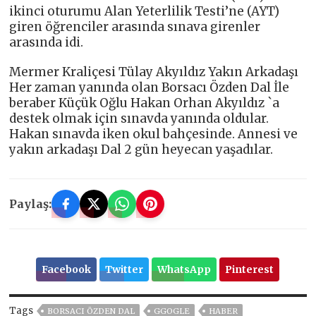
ikinci oturumu Alan Yeterlilik Testi’ne (AYT)
giren öğrenciler arasında sınava girenler
arasında idi.
Mermer Kraliçesi Tülay Akyıldız Yakın Arkadaşı
Her zaman yanında olan Borsacı Özden Dal İle
beraber Küçük Oğlu Hakan Orhan Akyıldız `a
destek olmak için sınavda yanında oldular.
Hakan sınavda iken okul bahçesinde. Annesi ve
yakın arkadaşı Dal 2 gün heyecan yaşadılar.
Paylaş:
Facebook
Twitter
WhatsApp
Pinterest
Tags
BORSACI ÖZDEN DAL
GGOGLE
HABER