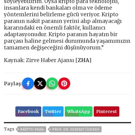
söyleyebilirim. Oysa kripto para teknolojisi,
insanlara kendi bankaları olma ve ödeme
yöntemlerini belirleme gücü veriyor. Kripto
paranın nakit paranın yerini alıp almayacağı
kararındaki en önemli faktör, kullanıcı
adaptasyonudur. Kripto paranın hayatın bir
parçası haline gelmesi durumunda yaşamımızın
tamamen değişeceğini düşünüyorum.”
Kaynak: Zirve Haber Ajansı [
ZHA
]
Paylaş:
Facebook
Twitter
WhatsApp
Pinterest
Tags
KRIPTO PARA
PROF. DR. SERHAT ÖZEKES