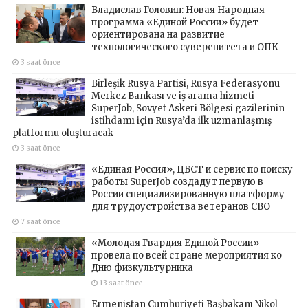
Владислав Головин: Новая Народная
программа «Единой России» будет
ориентирована на развитие
технологического суверенитета и ОПК
3 saat önce
Birleşik Rusya Partisi, Rusya Federasyonu
Merkez Bankası ve iş arama hizmeti
SuperJob, Sovyet Askeri Bölgesi gazilerinin
istihdamı için Rusya’da ilk uzmanlaşmış
platformu oluşturacak
3 saat önce
«Единая Россия», ЦБСТ и сервис по поиску
работы SuperJob создадут первую в
России специализированную платформу
для трудоустройства ветеранов СВО
7 saat önce
«Молодая Гвардия Единой России»
провела по всей стране мероприятия ко
Дню физкультурника
13 saat önce
Ermenistan Cumhuriyeti Başbakanı Nikol