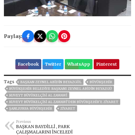
Paylaş:
Facebook
Twitter
WhatsApp
Pinterest
Tags
BAŞKAN ZEYNEL ABİDİN BEYAZGÜL
BÜYÜKŞEHİR
BÜYÜKŞEHIR BELEDIYE BAŞKANI ZEYNEL ABIDIN BEYAZGÜ
KUVEYT BÜYÜKELÇİSİ AL ZAWAWİ
KUVEYT BÜYÜKELÇİSİ AL ZAWAWİ'DEN BÜYÜKŞEHİR'E ZİYARET
ŞANLIURFA BÜYÜKŞEHİR
ZIYARET
Previous
BAŞKAN BAYDİLLİ , PARK
ÇALIŞMALARINI İNCELEDİ