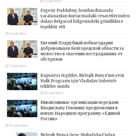
5 saat önce
Evgeny Poddubny, bombardımanda
yaralananları kurtarmadaki cesaretlerinden
dolayı Belgorod bölgesindeki gönüllülere
teşekkür etti
6 saat önce
Евгений Поддубный поблагодарил
добровольцев Белгородской области за
мужество в спасении пострадавших от
обстрелов
7 saat önce
Kapsayıcı örgütler, Birleşik Rusya’nın yeni
Halk Programı için Vladislav Golovin’e
teklifler sundu
10 saat önce
Инклюзивные организации передали
Владиславу Головину предложения в
новую Народную программу «Единой
России»
15 saat önce
Birleşik Rusya Genç Muhafızları’ndan