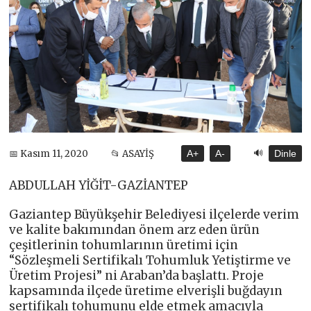
🔊
📅 Kasım 11, 2020
📂 ASAYİŞ
A+
A-
Dinle
ABDULLAH YİĞİT-GAZİANTEP
Gaziantep Büyükşehir Belediyesi ilçelerde verim
ve kalite bakımından önem arz eden ürün
çeşitlerinin tohumlarının üretimi için
“Sözleşmeli Sertifikalı Tohumluk Yetiştirme ve
Üretim Projesi” ni Araban’da başlattı. Proje
kapsamında ilçede üretime elverişli buğdayın
sertifikalı tohumunu elde etmek amacıyla