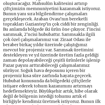
oluşturacağız. Mahsulün kalitesini artırıp
çiftçimizin memnuniyetini kazanmak istiyoruz.
Bunun yanı sıra bilgilendirme çalışmaları
gerçekleşecek. Araban Ovası’nın bereketli
toprakları Gaziantep’in çok ciddi bir zenginliği.
Bu anlamda bölgede iki ürün öne çıkıyor. 1’incisi
sarımsak, 2’ncisi hububattır. Sarımsakla ilgili
çok özel çalışmalarımız var. Ziraat Odası ile
beraber birkaç yıldır üzerinde çalıştığımız
mevcut bir projemiz var. Sarımsak üretimini
destekleyen ve yıl üzerinde üretim fazla geldiği
zaman depolayabileceği çeşitli ürünlerle işlenip
Pazar payını arttırabileceği çalışmalarımız
sürüyor. Soğuk hava deposunu içeren bir
projemiz kısa süre zarfında hayata geçecek.
Hububat konusunda da bölgedeki çiftçilerle
istişare ederek tohum kazanımını artırmayı
hedeflemekteyiz. Büyükşehir artık, hibe olarak
değil de bölgenin istediği tohumu artık el
birliğiyle kendimiz üretmek istiyoruz. Bunun ilk