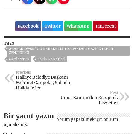
Facebook
Twitter
WhatsApp
Pinterest
Tags
ARABAN OVASI’NIN BEREKETLİ TOPRAKLARI GAZİANTEP’İN
ZENGİNLİĞİ
GAZIANTEP
LATİF KARADAĞ
Previous
Haliliye Belediye Başkanı
Mehmet Canpolat, Sahada
Halkla İç İçe
Next
Umut Kanuni’den Ketojenik
Lezzetler
Bir yanıt yazın
Yorum yapabilmek için
oturum
açmalısınız
.