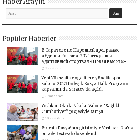
Haber Arayın
Popüler Haberler
В Саратове по Народной программе
«Единой России»-2021 открылся
адаптивный спортзал «Новая высота»
3 saat önce
Yeni Yükseklik engellilere yönelik spor
salonu, 2021 Birleşik Rusya Halk Programı
kapsamında Saratov’da açıldı
6 saat önce
Yoshkar-Ola’da Nikolai Valuev, “Sağlıklı
Cumhuriyet” projesiyle tanıştı
10 saat önce
Birleşik Rusya’nın girişimiyle Yoshkar-Ola’da
bir aile festivali düzenlendi