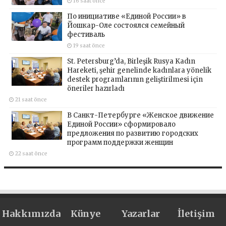
16 saat önce
По инициативе «Единой России» в
Йошкар-Оле состоялся семейный
фестиваль
19 saat önce
St. Petersburg’da, Birleşik Rusya Kadın
Hareketi, şehir genelinde kadınlara yönelik
destek programlarının geliştirilmesi için
öneriler hazırladı
21 saat önce
В Санкт-Петербурге «Женское движение
Единой России» сформировало
предложения по развитию городских
программ поддержки женщин
22 saat önce
Hakkımızda
Künye
Yazarlar
İletişim