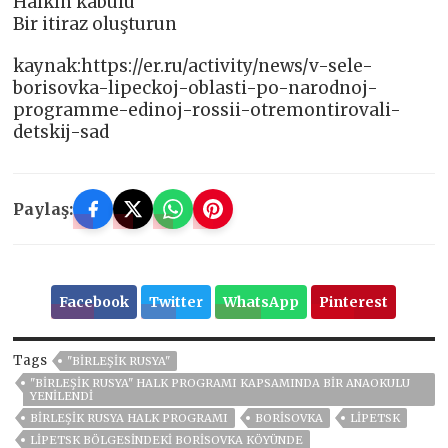
Halkın kabulü
Bir itiraz oluşturun
kaynak:https://er.ru/activity/news/v-sele-
borisovka-lipeckoj-oblasti-po-narodnoj-
programme-edinoj-rossii-otremontirovali-
detskij-sad
Paylaş:
Facebook
Twitter
WhatsApp
Pinterest
Tags
"BIRLEŞIK RUSYA"
"BIRLEŞIK RUSYA" HALK PROGRAMI KAPSAMINDA BIR ANAOKULU
YENILENDI
BIRLEŞIK RUSYA HALK PROGRAMI
BORISOVKA
LIPETSK
LIPETSK BÖLGESINDEKI BORISOVKA KÖYÜNDE