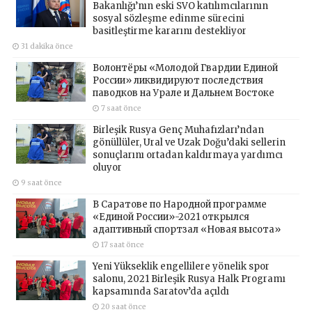
Bakanlığı’nın eski SVO katılımcılarının
sosyal sözleşme edinme sürecini
basitleştirme kararını destekliyor
31 dakika önce
Волонтёры «Молодой Гвардии Единой
России» ликвидируют последствия
паводков на Урале и Дальнем Востоке
7 saat önce
Birleşik Rusya Genç Muhafızları’ndan
gönüllüler, Ural ve Uzak Doğu’daki sellerin
sonuçlarını ortadan kaldırmaya yardımcı
oluyor
9 saat önce
В Саратове по Народной программе
«Единой России»-2021 открылся
адаптивный спортзал «Новая высота»
17 saat önce
Yeni Yükseklik engellilere yönelik spor
salonu, 2021 Birleşik Rusya Halk Programı
kapsamında Saratov’da açıldı
20 saat önce