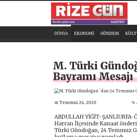
DÜNYA
EKONOMİ
GÜNDEM
KÜLT
M. Türki Gündoğ
Bayramı Mesajı
📅 Temmuz 24, 2020
📂
ABDULLAH YİĞİT-ŞANLIURFA-
Harran İlçesinde Kanaat önderi
Türki Gündoğan, 24 Temmuz Gaz
kutlama mesajı yayımladı.