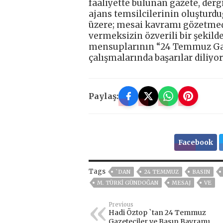
faaliyette bulunan gazete, dergi
ajans temsilcilerinin oluştur
üzere; mesai kavramı gözetmed
vermeksizin özverili bir şekild
mensuplarının “24 Temmuz Gaze
çalışmalarında başarılar diliyo
Paylaş:
Facebook
Tags
`DAN
24 TEMMUZ
BASIN
M. TÜRKI GÜNDOĞAN
MESAJ
VE
Previous
Hadi Öztop `tan 24 Temmuz
Gazeteciler ve Basın Bayramı