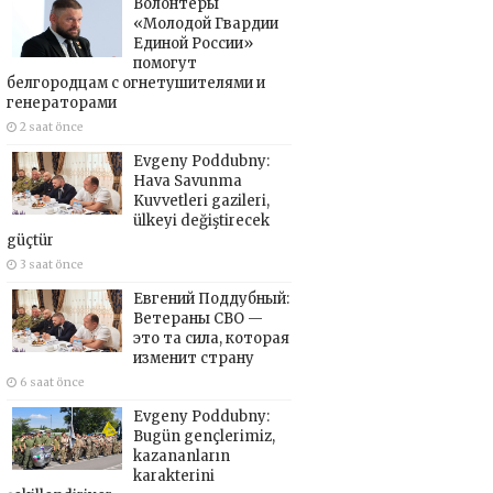
Волонтёры
«Молодой Гвардии
Единой России»
помогут
белгородцам с огнетушителями и
генераторами
2 saat önce
Evgeny Poddubny:
Hava Savunma
Kuvvetleri gazileri,
ülkeyi değiştirecek
güçtür
3 saat önce
Евгений Поддубный:
Ветераны СВО —
это та сила, которая
изменит страну
6 saat önce
Evgeny Poddubny:
Bugün gençlerimiz,
kazananların
karakterini