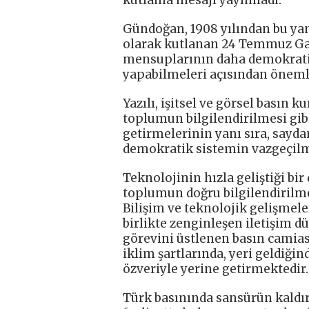
Gündoğan, 1908 yılından bu yan
olarak kutlanan 24 Temmuz Gaz
mensuplarının daha demokratik
yapabilmeleri açısından önemli 
Yazılı, işitsel ve görsel basın
toplumun bilgilendirilmesi gib
getirmelerinin yanı sıra, sayd
demokratik sistemin vazgeçilme
Teknolojinin hızla geliştiği bi
toplumun doğru bilgilendirilme
Bilişim ve teknolojik gelişmele
birlikte zenginleşen iletişim 
görevini üstlenen basın camias
iklim şartlarında, yeri geldiğin
özveriyle yerine getirmektedir.
Türk basınında sansürün kaldırı