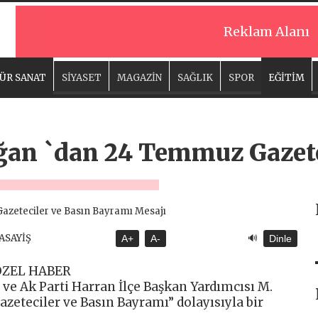
Reklam Alanı
ÜR SANAT
SİYASET
MAGAZİN
SAĞLIK
SPOR
EĞİTİM
an `dan 24 Temmuz Gazete
🔊
 ASAYİŞ
A+
A-
Dinle
ÖZEL HABER
 ve Ak Parti Harran İlçe Başkan Yardımcısı M.
eteciler ve Basın Bayramı” dolayısıyla bir