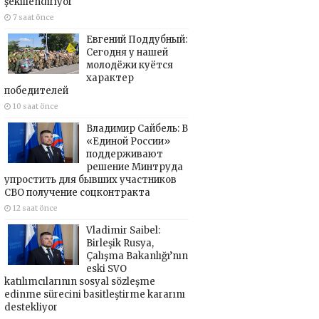
şekillendiriyor
7 saat önce
Евгений Поддубный:
Сегодня у нашей
молодёжи куётся
характер
победителей
10 saat önce
Владимир Сайбель: В
«Единой России»
поддерживают
решение Минтруда
упростить для бывших участников
СВО получение соцконтракта
12 saat önce
Vladimir Saibel:
Birleşik Rusya,
Çalışma Bakanlığı’nın
eski SVO
katılımcılarının sosyal sözleşme
edinme sürecini basitleştirme kararını
destekliyor