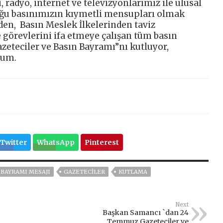
, radyo, internet ve televizyonlarımız ile ulusal
duğu basınımızın kıymetli mensupları olmak
en, Basın Meslek İlkelerinden taviz
e görevlerini ifa etmeye çalışan tüm basın
teciler ve Basın Bayramı”nı kutluyor,
rum.
Twitter
WhatsApp
Pinterest
BAYRAMI MESAJI
GAZETECİLER
KUTLAMA
Next
Başkan Samancı `dan 24
Temmuz Gazeteciler ve