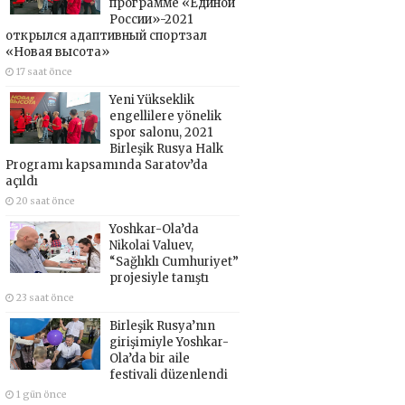
программе «Единой
России»-2021
открылся адаптивный спортзал
«Новая высота»
17 saat önce
Yeni Yükseklik
engellilere yönelik
spor salonu, 2021
Birleşik Rusya Halk
Programı kapsamında Saratov’da
açıldı
20 saat önce
Yoshkar-Ola’da
Nikolai Valuev,
“Sağlıklı Cumhuriyet”
projesiyle tanıştı
23 saat önce
Birleşik Rusya’nın
girişimiyle Yoshkar-
Ola’da bir aile
festivali düzenlendi
1 gün önce