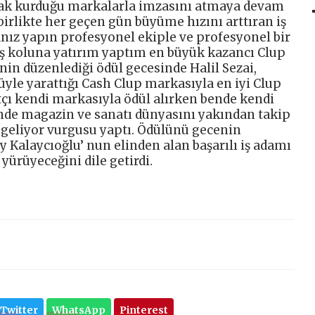
rak kurduğu markalarla imzasını atmaya devam
 birlikte her geçen gün büyüme hızını arttıran iş
anız yapın profesyonel ekiple ve profesyonel bir
 iş koluna yatırım yaptım en büyük kazancı Clup
inin düzenlediği ödül gecesinde Halil Sezai,
yle yarattığı Cash Clup markasıyla en iyi Clup
tçı kendi markasıyla ödül alırken bende kendi
de magazin ve sanatı dünyasını yakından takip
ı geliyor vurgusu yaptı. Ödülünü gecenin
 Kalaycıoğlu’ nun elinden alan başarılı iş adamı
 yürüyeceğini dile getirdi.
Twitter
WhatsApp
Pinterest