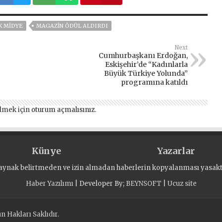
K MIDYE
MAGAZİN ÖDÜL ALDIRDI
Next
Cumhurbaşkanı Erdoğan,
Eskişehir’de “Kadınlarla
Büyük Türkiye Yolunda”
programına katıldı
lmek için
oturum açmalısınız
.
Künye
Yazarlar
aynak belirtmeden ve izin almadan haberlerin kopyalanması yasaktı
Haber Yazılımı
| Developer By;
BEYNSOFT
|
Ucuz site
 Hakları Saklıdır.