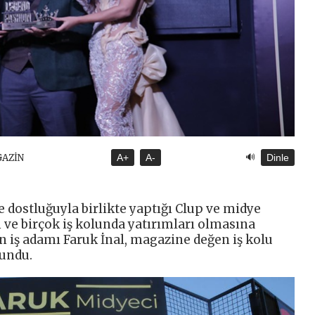
🔊
GAZİN
A+
A-
Dinle
 dostluğuyla birlikte yaptığı Clup ve midye
 ve birçok iş kolunda yatırımları olmasına
n iş adamı Faruk İnal, magazine değen iş kolu
lundu.