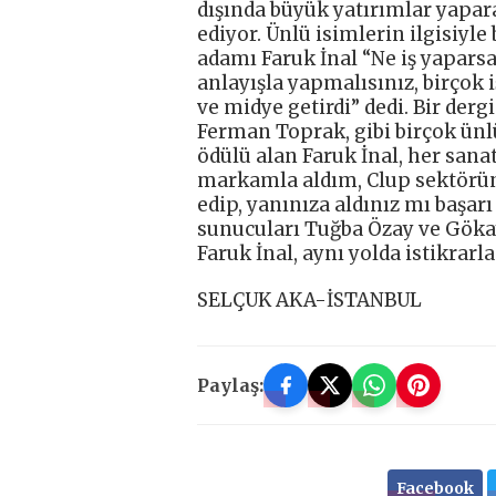
dışında büyük yatırımlar yapa
ediyor. Ünlü isimlerin ilgisiyle
adamı Faruk İnal “Ne iş yapars
anlayışla yapmalısınız, birçok
ve midye getirdi” dedi. Bir derg
Ferman Toprak, gibi birçok ünlü
ödülü alan Faruk İnal, her sana
markamla aldım, Clup sektörün
edip, yanınıza aldınız mı başar
sunucuları Tuğba Özay ve Gökay
Faruk İnal, aynı yolda istikrarla
SELÇUK AKA-İSTANBUL
Paylaş:
Facebook