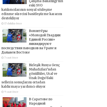
Çalışma Bakanlığı’nın
eski SVO
katılımcılarının sosyal sözleşme
edinme sürecini basitleştirme kararını
destekliyor
17 dakika önce
Волонтёры
«Молодой Гвардии
Единой России»
ликвидируют
последствия паводков на Урале и
Дальнем Востоке
7 saat önce
Birleşik Rusya Genç
Muhafızları’ndan
gönüllüler, Ural ve
Uzak Doğu’daki
sellerin sonuçlarını ortadan
kaldırmaya yardımcı oluyor
9 saat önce
В Саратове по
Народной