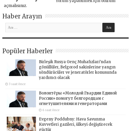
Yorum yapabilmek için
oturum
açmalısınız
.
Haber Arayın
Popüler Haberler
Birleşik Rusya Genç Muhafızları’ndan
gönüllüler, Belgorod sakinlerine yangın
söndürücüler ve jeneratörler konusunda
yardımcı olacak
3 saat önce
Волонтёры «Молодой Гвардии Единой
России» помогут белгородцам с
огнетушителями и генераторами
6 saat önce
Evgeny Poddubny: Hava Savunma
Kuvvetleri gazileri, ülkeyi değiştirecek
güçtür