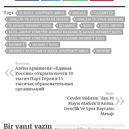
Tags
19 MAYIS ATATÜRK'Ü ANMA
ANKARA
GAZIANTEP
GENÇLİK VE SPOR BAYRAMI MESAJI
GENÇLIK VE SPOR BAYRAMI
İŞ ADAMI MEHMET KIZIL
ISTANBUL
KIZIL
KIZIL GROUP
KIZIL GROUP YÖNETIM KURULU BAŞKANI İŞ ADAMI MEHMET KIZIL
KIZIL GROUP YÖNETIM KURULU BAŞKANI MEHMET KIZIL
MEHMET
MEHMET KIZIL
MEHMET KIZIL’DAN 19 MAYIS ATATÜRK’Ü ANMA
MERSİN
Previous
Алёна Аршинова: «Единая
Россия» открыла почти 30
тысяч Парт Героя в 15
тысячах образовательных
организаций
Next
Cevdet Yıldırım `dan 19
Mayıs Atatürk’ü Anma,
Gençlik Ve Spor Bayramı
Mesajı
Bir yanıt yazın