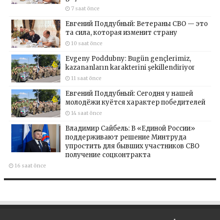
7 saat önce
Евгений Поддубный: Ветераны СВО — это
та сила, которая изменит страну
10 saat önce
Evgeny Poddubny: Bugün gençlerimiz,
kazananların karakterini şekillendiriyor
11 saat önce
Евгений Поддубный: Сегодня у нашей
молодёжи куётся характер победителей
14 saat önce
Владимир Сайбель: В «Единой России»
поддерживают решение Минтруда
упростить для бывших участников СВО
получение соцконтракта
16 saat önce