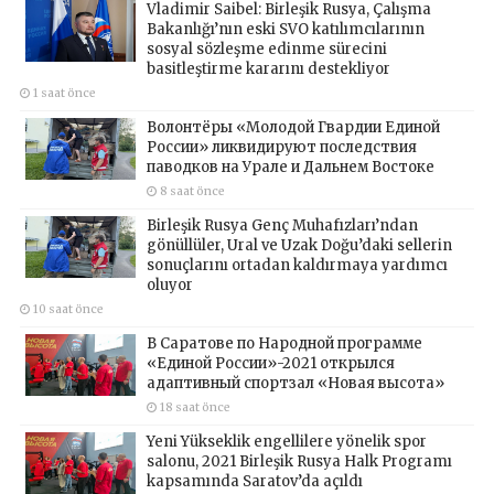
Vladimir Saibel: Birleşik Rusya, Çalışma
Bakanlığı’nın eski SVO katılımcılarının
sosyal sözleşme edinme sürecini
basitleştirme kararını destekliyor
1 saat önce
Волонтёры «Молодой Гвардии Единой
России» ликвидируют последствия
паводков на Урале и Дальнем Востоке
8 saat önce
Birleşik Rusya Genç Muhafızları’ndan
gönüllüler, Ural ve Uzak Doğu’daki sellerin
sonuçlarını ortadan kaldırmaya yardımcı
oluyor
10 saat önce
В Саратове по Народной программе
«Единой России»-2021 открылся
адаптивный спортзал «Новая высота»
18 saat önce
Yeni Yükseklik engellilere yönelik spor
salonu, 2021 Birleşik Rusya Halk Programı
kapsamında Saratov’da açıldı