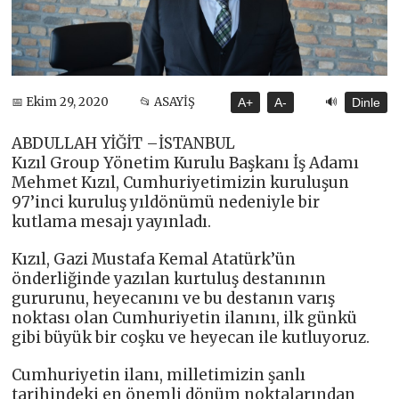
🔊
📅 Ekim 29, 2020
📂 ASAYİŞ
A+
A-
Dinle
ABDULLAH YİĞİT –İSTANBUL
Kızıl Group Yönetim Kurulu Başkanı İş Adamı
Mehmet Kızıl, Cumhuriyetimizin kuruluşun
97’inci kuruluş yıldönümü nedeniyle bir
kutlama mesajı yayınladı.
Kızıl, Gazi Mustafa Kemal Atatürk’ün
önderliğinde yazılan kurtuluş destanının
gururunu, heyecanını ve bu destanın varış
noktası olan Cumhuriyetin ilanını, ilk günkü
gibi büyük bir coşku ve heyecan ile kutluyoruz.
Cumhuriyetin ilanı, milletimizin şanlı
tarihindeki en önemli dönüm noktalarından