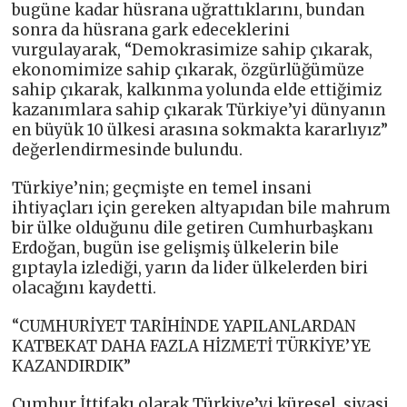
bugüne kadar hüsrana uğrattıklarını, bundan
sonra da hüsrana gark edeceklerini
vurgulayarak, “Demokrasimize sahip çıkarak,
ekonomimize sahip çıkarak, özgürlüğümüze
sahip çıkarak, kalkınma yolunda elde ettiğimiz
kazanımlara sahip çıkarak Türkiye’yi dünyanın
en büyük 10 ülkesi arasına sokmakta kararlıyız”
değerlendirmesinde bulundu.
Türkiye’nin; geçmişte en temel insani
ihtiyaçları için gereken altyapıdan bile mahrum
bir ülke olduğunu dile getiren Cumhurbaşkanı
Erdoğan, bugün ise gelişmiş ülkelerin bile
gıptayla izlediği, yarın da lider ülkelerden biri
olacağını kaydetti.
“CUMHURİYET TARİHİNDE YAPILANLARDAN
KATBEKAT DAHA FAZLA HİZMETİ TÜRKİYE’YE
KAZANDIRDIK”
Cumhur İttifakı olarak Türkiye’yi küresel, siyasi