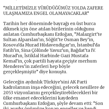
“MİLLETİMİZLE YÜRÜDÜĞÜMÜZ YOLDA ZAFERE
ULAŞMAMIZA ENGEL OLAMAYACAKLAR”
Tarihin her döneminde bayrağı en üst burca
dikmek için öne atılan birilerinin olduğunu
anlatan Cumhurbaşkanı Erdoğan, “Malazgirt’te
Sultan Alparslan’ın, Söğüt’te Osman Bey’in,
Kosova’da Murad Hüdavendigar’ın, İstanbul’da
Fatih’in, Sina Çölünde Yavuz’un, Bağdat’ta IV.
Murad’ın, İstiklal Harbinde Gazi Mustafa
Kemal’in, çok partili hayata geçişte merhum
Menderes’in zaferleri hep böyle
gerçekleşmiştir” diye konuştu.
Geleceğin aydınlık Türkiye’sini AK Parti
kadrolarının inşa edeceğini, gelecek nesillere de
2053 vizyonlarını gerçekleştirebilecekleri bir
ülke emanet edeceklerini kaydeden
Cumhurbaşkanı Erdoğan, şöyle devam etti: “Son
iki asırdır önümüze konan engeller ve kendi