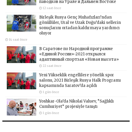
паводков на Урале и Дальнем Востоке
12 saat önce
Birleşik Rusya Genç Muhafızları’ndan
gönüllüler, Ural ve Uzak Doğu’daki sellerin
sonuçlarını ortadan kaldırmaya yardımcı
oluyor
14 saat önce
В Саратове по Народной программе
«Единой России»-2021 открылся
адаптивный спортзал «Новая высота»
22 saat önce
Yeni Yükseklik engellilere yönelik spor
salonu, 2021 Birleşik Rusya Halk Programı
kapsamında Saratov’da açıldı
1 gün önce
Yoshkar-Ola’da Nikolai Valuev, “Sağlıklı
Cumhuriyet” projesiyle tanıştı
1 gün önce