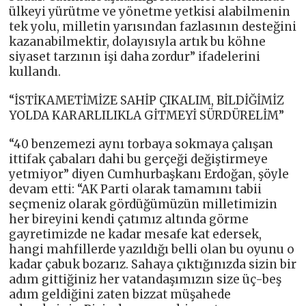
ülkeyi yürütme ve yönetme yetkisi alabilmenin
tek yolu, milletin yarısından fazlasının desteğini
kazanabilmektir, dolayısıyla artık bu köhne
siyaset tarzının işi daha zordur” ifadelerini
kullandı.
“İSTİKAMETİMİZE SAHİP ÇIKALIM, BİLDİĞİMİZ
YOLDA KARARLILIKLA GİTMEYİ SÜRDÜRELİM”
“40 benzemezi aynı torbaya sokmaya çalışan
ittifak çabaları dahi bu gerçeği değiştirmeye
yetmiyor” diyen Cumhurbaşkanı Erdoğan, şöyle
devam etti: “AK Parti olarak tamamını tabii
seçmeniz olarak gördüğümüzün milletimizin
her bireyini kendi çatımız altında görme
gayretimizde ne kadar mesafe kat edersek,
hangi mahfillerde yazıldığı belli olan bu oyunu o
kadar çabuk bozarız. Sahaya çıktığınızda sizin bir
adım gittiğiniz her vatandaşımızın size üç-beş
adım geldiğini zaten bizzat müşahede