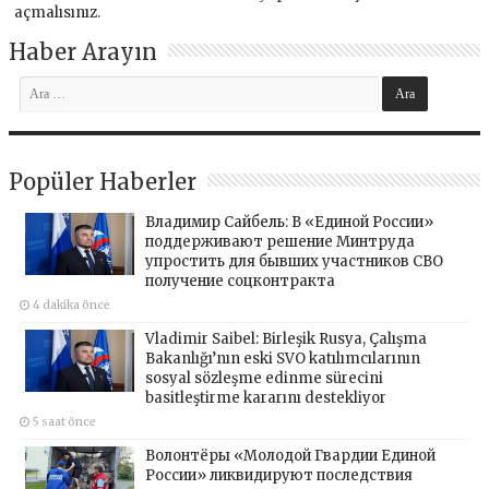
açmalısınız
.
Haber Arayın
Popüler Haberler
Владимир Сайбель: В «Единой России»
поддерживают решение Минтруда
упростить для бывших участников СВО
получение соцконтракта
4 dakika önce
Vladimir Saibel: Birleşik Rusya, Çalışma
Bakanlığı’nın eski SVO katılımcılarının
sosyal sözleşme edinme sürecini
basitleştirme kararını destekliyor
5 saat önce
Волонтёры «Молодой Гвардии Единой
России» ликвидируют последствия