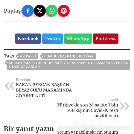
Paylaş:
Facebook
Twitter
WhatsApp
Pinterest
Tags
AK PARTİ
CUMHURBAŞKANI ERDOĞAN
MİLLETİMİZLE YÜRÜDÜĞÜMÜZ YOLDA ZAFERE ULAŞMAMIZA ENGEL
OLAMAYACAKLAR
Previous
BAKAN PEKCAN BAŞKAN
BEYAZGÜL’Ü MAKAMINDA
ZİYARET ETTİ
Next
Türkiye’de son 24 saatte 7 bin
590 kişinin Covid-19 testi
pozitif çıktı
Bir yanıt yazın
Yorum yapabilmek için
oturum