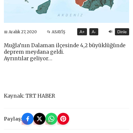
🔊
📅 Aralık 27, 2020
📂 ASAYİŞ
A+
A-
Dinle
Muğla’nın Dalaman ilçesinde 4,2 büyüklüğünde
deprem meydana geldi.
Ayrıntılar geliyor…
Kaynak: TRT HABER
Paylaş: