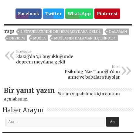
Facebook
Twitter
WhatsApp
Pinterest
Tags
2 BÜYÜKLÜĞÜNDE DEPREM MEYDANA GELDI.
DALAMAN
DEPREM
MUĞLA
MUĞLA'NIN DALAMAN ILÇESINDE 4
Previous
Elazığ’da 5,3 büyüklüğünde
deprem meydana geldi
Next
Psikolog Naz Tanoğlu’dan
anne ve babalara tüyolar
Bir yanıt yazın
Yorum yapabilmek için
oturum
açmalısınız
.
Haber Arayın