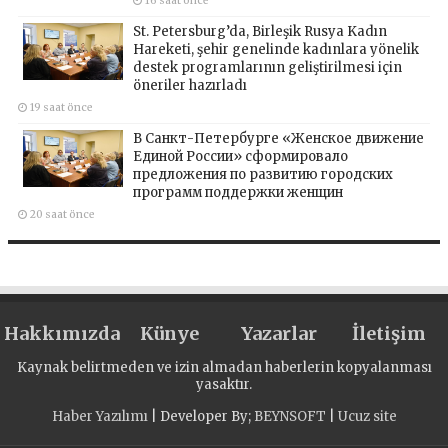
16 saat önce
St. Petersburg’da, Birleşik Rusya Kadın
Hareketi, şehir genelinde kadınlara yönelik
destek programlarının geliştirilmesi için
öneriler hazırladı
19 saat önce
В Санкт-Петербурге «Женское движение
Единой России» сформировало
предложения по развитию городских
программ поддержки женщин
20 saat önce
Hakkımızda
Künye
Yazarlar
İletişim
Kaynak belirtmeden ve izin almadan haberlerin kopyalanması
yasaktır.
Haber Yazılımı
| Developer By;
BEYNSOFT
|
Ucuz site