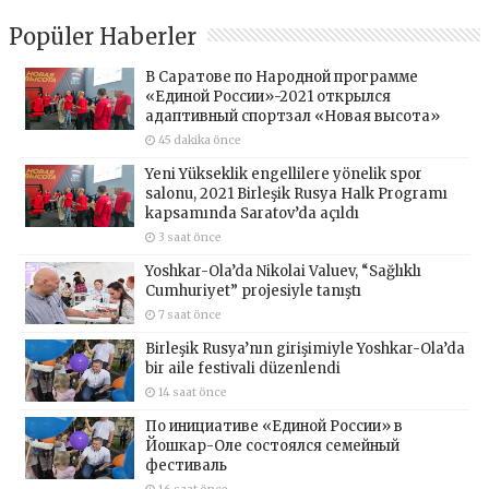
Popüler Haberler
В Саратове по Народной программе
«Единой России»-2021 открылся
адаптивный спортзал «Новая высота»
45 dakika önce
Yeni Yükseklik engellilere yönelik spor
salonu, 2021 Birleşik Rusya Halk Programı
kapsamında Saratov’da açıldı
3 saat önce
Yoshkar-Ola’da Nikolai Valuev, “Sağlıklı
Cumhuriyet” projesiyle tanıştı
7 saat önce
Birleşik Rusya’nın girişimiyle Yoshkar-Ola’da
bir aile festivali düzenlendi
14 saat önce
По инициативе «Единой России» в
Йошкар-Оле состоялся семейный
фестиваль