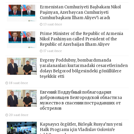
Ermenistan Cumhuriyeti Başbakanı Nikol
Paşinyan, Azerbaycan Cumhuriyeti
Cumhurbaşkanı İlham Aliyev’i aradı
13 saat önce
Prime Minister of the Republic of Armenia
Nikol Pashinyan called President of the
Republic of Azerbaijan Ilham Aliyev
17 saat önce
Evgeny Poddubny, bombardımanda
yaralananları kurtarmadaki cesaretlerinden
dolayı Belgorod bölgesindeki gönüllülere
teşekkür etti
18 saat önce
Евгений Поддубный поблагодарил
добровольцев Белгородской области за
мужество в спасении пострадавших от
обстрелов
20 saat önce
Kapsayıcı örgütler, Birleşik Rusya’nın yeni
Halk Programı için Vladislav Golovin’e