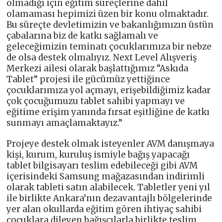
olmadığı için eğitim süreçlerine dahil
olamaması hepimizi üzen bir konu olmaktadır.
Bu süreçte devletimizin ve bakanlığımızın üstün
çabalarına biz de katkı sağlamalı ve
geleceğimizin teminatı çocuklarımıza bir nebze
de olsa destek olmalıyız. Next Level Alışveriş
Merkezi ailesi olarak başlattığımız “Askıda
Tablet” projesi ile gücümüz yettiğince
çocuklarımıza yol açmayı, erişebildiğimiz kadar
çok çocuğumuzu tablet sahibi yapmayı ve
eğitime erişim yanında fırsat eşitliğine de katkı
sunmayı amaçlamaktayız.”
Projeye destek olmak isteyenler AVM danışmaya
kişi, kurum, kuruluş ismiyle bağış yapacağı
tablet bilgisayarı teslim edebileceği gibi AVM
içerisindeki Samsung mağazasından indirimli
olarak tableti satın alabilecek. Tabletler yeni yıl
ile birlikte Ankara’nın dezavantajlı bölgelerinde
yer alan okullarda eğitim gören ihtiyaç sahibi
çocuklara dileyen bağışçılarla birlikte teslim