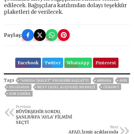
edilecek. Bağışçılara katılımdan dolayı teşekkür
plaketleri de verilecek.
Paylaş:
Facebook
Twitter
WhatsApp
Pinterest
Tags
“ASKIDA TABLET” PROJESINI BAŞLATTI
ANKARA
AVM
BİLGİSAYAR
NEXT LEVEL ALIŞVERIŞ MERKEZI
ÖĞRENCI
SON DAKIKA
Previous
BÜYÜKŞEHİR SORDU,
ŞANLIURFA ‘AYLA’ FİLMİNİ
SEÇTİ
Next
AFAD, İzmir açıklarında