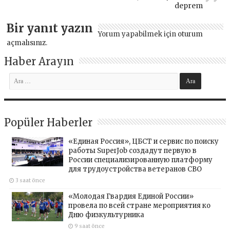
deprem
Bir yanıt yazın
Yorum yapabilmek için
oturum
açmalısınız
.
Haber Arayın
Popüler Haberler
«Единая Россия», ЦБСТ и сервис по поиску
работы SuperJob создадут первую в
России специализированную платформу
для трудоустройства ветеранов СВО
3 saat önce
«Молодая Гвардия Единой России»
провела по всей стране мероприятия ко
Дню физкультурника
9 saat önce