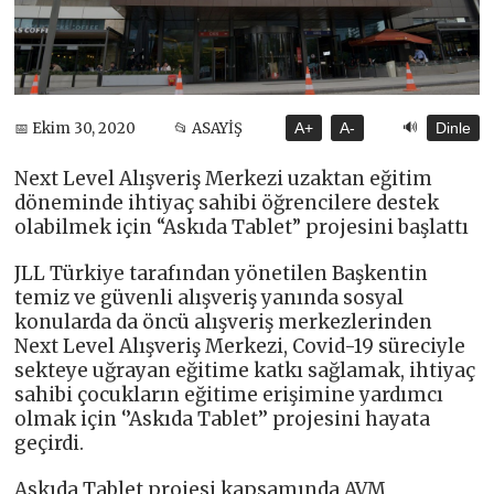
🔊
📅 Ekim 30, 2020
📂 ASAYİŞ
A+
A-
Dinle
Next Level Alışveriş Merkezi uzaktan eğitim
döneminde ihtiyaç sahibi öğrencilere destek
olabilmek için “Askıda Tablet” projesini başlattı
JLL Türkiye tarafından yönetilen Başkentin
temiz ve güvenli alışveriş yanında sosyal
konularda da öncü alışveriş merkezlerinden
Next Level Alışveriş Merkezi, Covid-19 süreciyle
sekteye uğrayan eğitime katkı sağlamak, ihtiyaç
sahibi çocukların eğitime erişimine yardımcı
olmak için ‘’Askıda Tablet’’ projesini hayata
geçirdi.
Askıda Tablet projesi kapsamında AVM