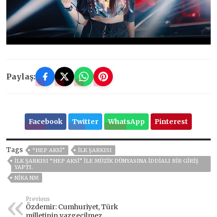
Paylaş:
Facebook
Twitter
WhatsApp
Pinterest
Tags
“HEP AKSI”
ILK ŞARKISI
ILK ŞARKISI “HEP AKSI” ILE MÜZIK DÜNYASINA IDDIALI BIR GIRIŞ
YAPTI.
NIKA NM
Previous
Özdemir: Cumhuriyet, Türk
milletinin vazgeçilmez