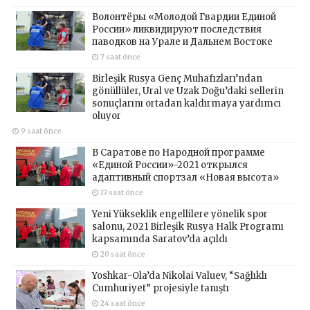
Волонтёры «Молодой Гвардии Единой
России» ликвидируют последствия
паводков на Урале и Дальнем Востоке
7 saat önce
Birleşik Rusya Genç Muhafızları’ndan
gönüllüler, Ural ve Uzak Doğu’daki sellerin
sonuçlarını ortadan kaldırmaya yardımcı
oluyor
9 saat önce
В Саратове по Народной программе
«Единой России»-2021 открылся
адаптивный спортзал «Новая высота»
17 saat önce
Yeni Yükseklik engellilere yönelik spor
salonu, 2021 Birleşik Rusya Halk Programı
kapsamında Saratov’da açıldı
20 saat önce
Yoshkar-Ola’da Nikolai Valuev, “Sağlıklı
Cumhuriyet” projesiyle tanıştı
24 saat önce