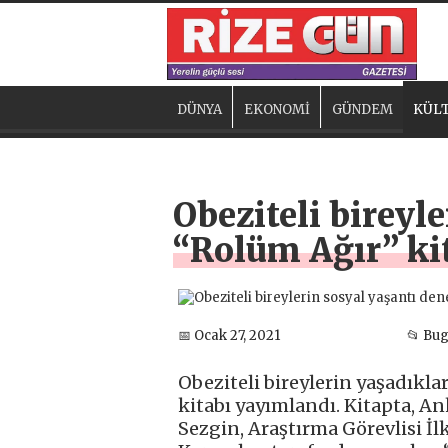
DÜNYA
EKONOMİ
GÜNDEM
KÜLT
Obeziteli bireyl
“Rolüm Ağır” kit
📅 Ocak 27, 2021
📂 Bu
Obeziteli bireylerin yaşadıklar
kitabı yayımlandı. Kitapta, An
Sezgin, Araştırma Görevlisi İl