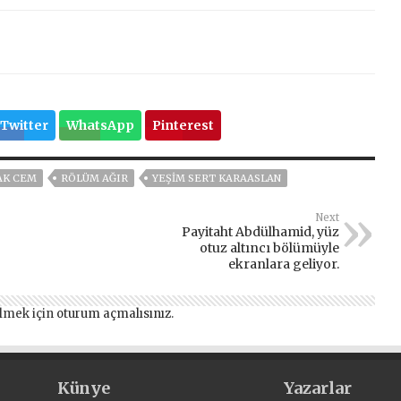
Twitter
WhatsApp
Pinterest
AK CEM
RÖLÜM AĞIR
YEŞIM SERT KARAASLAN
Next
Payitaht Abdülhamid, yüz
otuz altıncı bölümüyle
ekranlara geliyor.
lmek için
oturum açmalısınız
.
Künye
Yazarlar