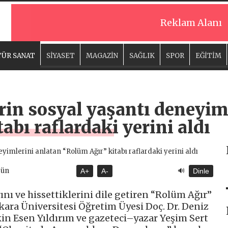
Reklam Alanı
ÜR SANAT
SİYASET
MAGAZİN
SAĞLIK
SPOR
EĞİTİM
erin sosyal yaşantı deneyim
abı raflardaki yerini aldı
🔊
gün
A+
A-
Dinle
ını ve hissettiklerini dile getiren “Rolüm Ağır”
kara Üniversitesi Öğretim Üyesi Doç. Dr. Deniz
kin Esen Yıldırım ve gazeteci–yazar Yeşim Sert