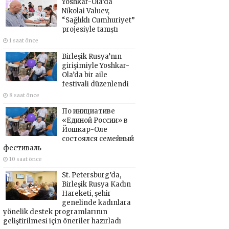
Yoshkar-Ola’da
Nikolai Valuev,
“Sağlıklı Cumhuriyet”
projesiyle tanıştı
1 saat önce
Birleşik Rusya’nın
girişimiyle Yoshkar-
Ola’da bir aile
festivali düzenlendi
8 saat önce
По инициативе
«Единой России» в
Йошкар-Оле
состоялся семейный
фестиваль
10 saat önce
St. Petersburg’da,
Birleşik Rusya Kadın
Hareketi, şehir
genelinde kadınlara
yönelik destek programlarının
geliştirilmesi için öneriler hazırladı