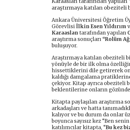
Karaaslan tarafından yapılan
araştırmaya katılan obeziteli 
Ankara Üniversitesi Öğretim Ü
Görevlisi
İlkin Esen Yıldırım
Karaaslan
tarafından yapılan
O
araştırma sonuçları
“Rolüm Ağ
buluşuyor.
Araştırmaya katılan obeziteli b
yönüyle de bir ilk olma özelliği
hissettiklerini dile getirerek o
kaldığı damgalama pratiklerine
çekiyor. Kitap ayrıca obeziteli 
beklentilerine onların gözünden
Kitapta paylaşılan araştırma son
arkadaşları ve hatta tanımadıkla
kalıyor ve bu durum da onlar üz
boyunca sayısız kez “Ben senin 
katılımcılar kitapta, “
Bu kez
bi