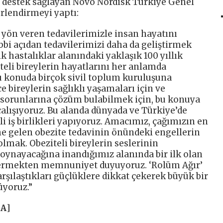
z destek sağlayan Novo Nordisk Türkiye Genel
rlendirmeyi yaptı:
 yön veren tedavilerimizle insan hayatını
ıbbi açıdan tedavilerimizi daha da geliştirmek
ik hastalıklar alanındaki yaklaşık 100 yıllık
eli bireylerin hayatlarını her anlamda
u konuda birçok sivil toplum kuruluşuna
e bireylerin sağlıklı yaşamaları için ve
n sorunlarına çözüm bulabilmek için, bu konuya
alışıyoruz. Bu alanda dünyada ve Türkiye’de
i iş birlikleri yapıyoruz. Amacımız, çağımızın en
ne gelen obezite tedavinin önündeki engellerin
lmak. Obeziteli bireylerin seslerinin
oynayacağına inandığımız alanında bir ilk olan
vermekten memnuniyet duyuyoruz. ‘Rolüm Ağır’
arşılaştıkları güçlüklere dikkat çekerek büyük bir
üyoruz.”
HA
]