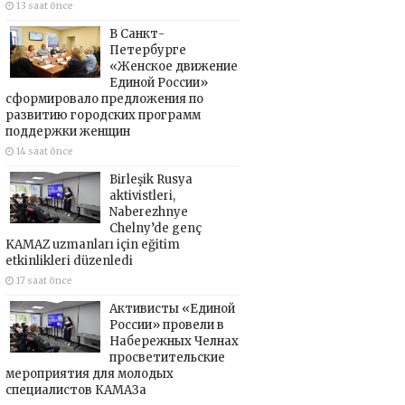
13 saat önce
В Санкт-
Петербурге
«Женское движение
Единой России»
сформировало предложения по
развитию городских программ
поддержки женщин
14 saat önce
Birleşik Rusya
aktivistleri,
Naberezhnye
Chelny’de genç
KAMAZ uzmanları için eğitim
etkinlikleri düzenledi
17 saat önce
Активисты «Единой
России» провели в
Набережных Челнах
просветительские
мероприятия для молодых
специалистов КАМАЗа