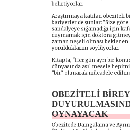
belirtiyorlar.
Araştırmaya katılan obeziteli b
bariyerler de şunlar: “Size göre
sandalyeye sığamadığı için kaf
duymamak için doktora gitmeyen
zaman neşeli olması beklenen ob
yorulduklarını söylüyorlar.
Kitapta, “Her gün ayrı bir konud
dünyasında asıl mesele hepimizi
“bir” olunarak mücadele edilmes
OBEZİTELİ BİREY
DUYURULMASIND
OYNAYACAK
Obezitede Damgalama ve Ayrımc