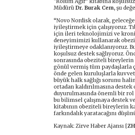
“Rolüm Ağır” kitabına koşulsu
Müdürü
Dr. Burak Cem,
şu değe
“
Novo Nordisk olarak, geleceğe
iyileştirmek için çalışıyoruz. T
için ileri teknolojimizi ve kron
deneyimimizi kullanarak obezit
iyileştirmeye odaklanıyoruz. B
koşulsuz destek sağlıyoruz. Önc
sonrasında obeziteli bireyleri
gönül vermiş tüm paydaşlarla ç
önde gelen kuruluşlarla kuvvetl
büyük halk sağlığı sorunu hali
ortadan kaldırılmasına destek o
duyurulmasında önemli bir rol 
bu bilimsel çalışmaya destek 
kitabının obeziteli bireylerin k
farkındalık yaratacağını düşün
Kaynak: Zirve Haber Ajansı [
Z