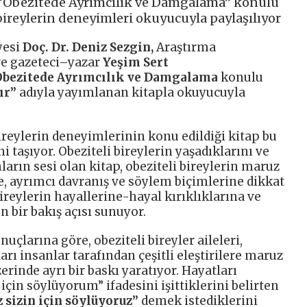
 “Obezitede Ayrımcılık ve Damgalama” konulu
bireylerin deneyimleri okuyucuyla paylaşılıyor
yesi
Doç. Dr. Deniz Sezgin,
Araştırma
ve gazeteci–yazar
Yeşim Sert
bezitede Ayrımcılık ve Damgalama
konulu
ır”
adıyla yayımlanan kitapla okuyucuyla
ireylerin deneyimlerinin konu edildiği kitap bu
ni taşıyor. Obeziteli bireylerin yaşadıklarını ve
nların sesi olan kitap, obeziteli bireylerin maruz
, ayrımcı davranış ve söylem biçimlerine dikkat
bireylerin hayallerine-hayal kırıklıklarına ve
 bir bakış açısı sunuyor.
uçlarına göre, obeziteli bireyler aileleri,
rı insanlar tarafından çeşitli eleştirilere maruz
erinde ayrı bir baskı yaratıyor. Hayatları
için söylüyorum” ifadesini işittiklerini belirten
z sizin için söylüyoruz”
demek istediklerini