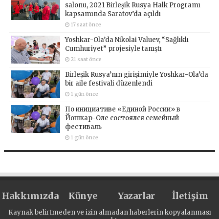
salonu, 2021 Birleşik Rusya Halk Programı
kapsamında Saratov’da açıldı
17 saat önce
Yoshkar-Ola’da Nikolai Valuev, “Sağlıklı
Cumhuriyet” projesiyle tanıştı
21 saat önce
Birleşik Rusya’nın girişimiyle Yoshkar-Ola’da
bir aile festivali düzenlendi
1 gün önce
По инициативе «Единой России» в
Йошкар-Оле состоялся семейный
фестиваль
1 gün önce
Hakkımızda
Künye
Yazarlar
İletişim
Kaynak belirtmeden ve izin almadan haberlerin kopyalanması