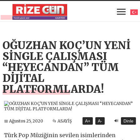
OĞUZHAN KOÇ’UN YENİ
SİNGLE ÇALIŞMASI
“HEYECANDAN” TÜM
DİJİTAL
PLATFORMLARDA!
🔊
📅 Ağustos 25, 2020
📂 ASAYİŞ
A+
A-
Dinle
Türk Pop Müziğinin sevilen isimlerinden