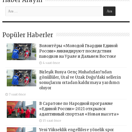
Popüler Haberler
Волонтёры «Молодой Гвардии Единой
России» ликвидируют последствия
паводков на Урале и Дальнем Востоке
4 saat önce
Birleşik Rusya Genç Muhafızları’ndan
gönüllüler, Ural ve Uzak Doğu’daki sellerin
sonuçlarını ortadan kaldırmaya yardımcı
oluyor
7 saat önce
В Саратове по Народной программе
«Единой России»-2021 открылся
адаптивный спортзал «Новая высота»
15 saat önce
Yeni Yükseklik engellilere yönelik spor