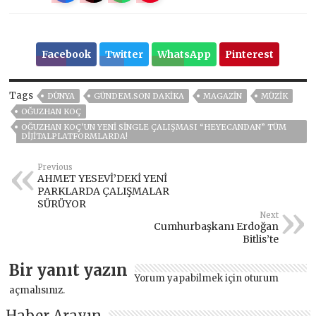
Facebook
Twitter
WhatsApp
Pinterest
Tags
DÜNYA
GÜNDEM.SON DAKİKA
MAGAZİN
MÜZIK
OĞUZHAN KOÇ
OĞUZHAN KOÇ’UN YENİ SİNGLE ÇALIŞMASI “HEYECANDAN” TÜM
DİJİTALPLATFORMLARDA!
Previous
AHMET YESEVİ’DEKİ YENİ
PARKLARDA ÇALIŞMALAR
SÜRÜYOR
Next
Cumhurbaşkanı Erdoğan
Bitlis’te
Bir yanıt yazın
Yorum yapabilmek için
oturum
açmalısınız
.
Haber Arayın