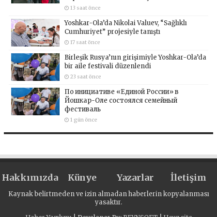
13 saat önce
Yoshkar-Ola’da Nikolai Valuev, “Sağlıklı
Cumhuriyet” projesiyle tanıştı
17 saat önce
Birleşik Rusya’nın girişimiyle Yoshkar-Ola’da
bir aile festivali düzenlendi
23 saat önce
По инициативе «Единой России» в
Йошкар-Оле состоялся семейный
фестиваль
1 gün önce
Hakkımızda
Künye
Yazarlar
İletişim
Kaynak belirtmeden ve izin almadan haberlerin kopyalanması
yasaktır.