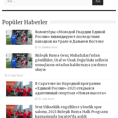
Popüler Haberler
Волонтёры «Молодой Гвардии Единой
России» ликвидируют последствия
паводков на Урале и Дальнем Востоке
21 dakika önce
Birleşik Rusya Genç Muhafızları’ndan
gönüllüler, Ural ve Uzak Doğu’daki sellerin
sonuçlarını ortadan kaldırmaya yardımcı
oluyor
3 saat önce
В Саратове по Народной программе
«Единой России»-2021 открылся
адаптивный спортзал «Новая высота»
11 saat önce
Yeni Yükseklik engellilere yönelik spor
salonu, 2021 Birleşik Rusya Halk Programı
kapsamında Saratov’da açıldı