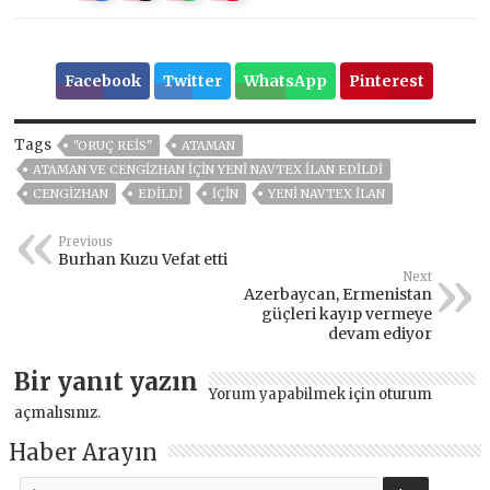
Facebook
Twitter
WhatsApp
Pinterest
Tags
"ORUÇ REIS"
ATAMAN
ATAMAN VE CENGIZHAN IÇIN YENI NAVTEX ILAN EDILDI
CENGIZHAN
EDILDI
İÇİN
YENI NAVTEX ILAN
Previous
Burhan Kuzu Vefat etti
Next
Azerbaycan, Ermenistan
güçleri kayıp vermeye
devam ediyor
Bir yanıt yazın
Yorum yapabilmek için
oturum
açmalısınız
.
Haber Arayın