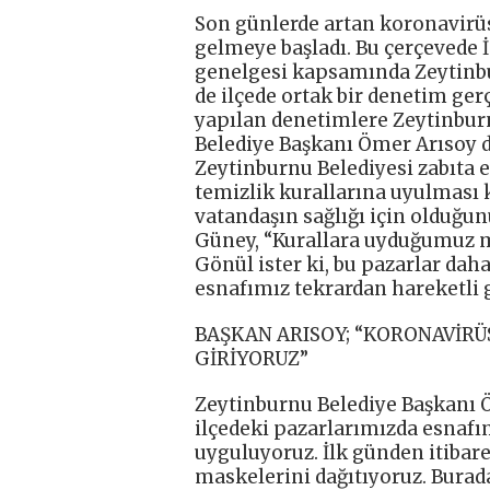
Son günlerde artan koronavirüs
gelmeye başladı. Bu çerçevede İç
genelgesi kapsamında Zeytinb
de ilçede ortak bir denetim ger
yapılan denetimlere Zeytinbu
Belediye Başkanı Ömer Arısoy d
Zeytinburnu Belediyesi zabıta 
temizlik kurallarına uyulması 
vatandaşın sağlığı için olduğ
Güney, “Kurallara uyduğumuz m
Gönül ister ki, bu pazarlar daha
esnafımız tekrardan hareketli 
BAŞKAN ARISOY; “KORONAVİR
GİRİYORUZ”
Zeytinburnu Belediye Başkanı Ö
ilçedeki pazarlarımızda esnafımı
uyguluyoruz. İlk günden itiba
maskelerini dağıtıyoruz. Burad