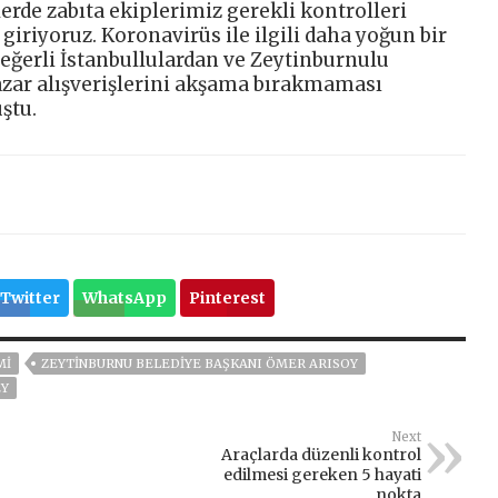
lerde zabıta ekiplerimiz gerekli kontrolleri
giriyoruz. Koronavirüs ile ilgili daha yoğun bir
Değerli İstanbullulardan ve Zeytinburnulu
azar alışverişlerini akşama bırakmaması
ştu.
Twitter
WhatsApp
Pinterest
MI
ZEYTINBURNU BELEDIYE BAŞKANI ÖMER ARISOY
EY
Next
Araçlarda düzenli kontrol
edilmesi gereken 5 hayati
nokta