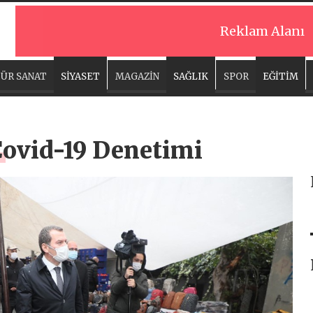
Reklam Alanı
ÜR SANAT
SİYASET
MAGAZİN
SAĞLIK
SPOR
EĞİTİM
Covid-19 Denetimi