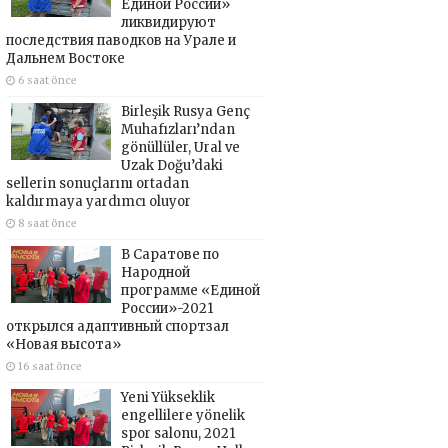
Единой России»
ликвидируют
последствия паводков на Урале и
Дальнем Востоке
6 saat önce
Birleşik Rusya Genç
Muhafızları’ndan
gönüllüler, Ural ve
Uzak Doğu’daki
sellerin sonuçlarını ortadan
kaldırmaya yardımcı oluyor
8 saat önce
В Саратове по
Народной
программе «Единой
России»-2021
открылся адаптивный спортзал
«Новая высота»
16 saat önce
Yeni Yükseklik
engellilere yönelik
spor salonu, 2021