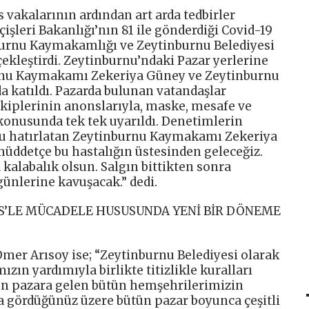
 vakalarının ardından art arda tedbirler
işleri Bakanlığı’nın 81 ile gönderdiği Covid-19
urnu Kaymakamlığı ve Zeytinburnu Belediyesi
çekleştirdi. Zeytinburnu’ndaki Pazar yerlerine
rnu Kaymakamı Zekeriya Güney ve Zeytinburnu
a katıldı. Pazarda bulunan vatandaşlar
ekiplerinin anonslarıyla, maske, mesafe ve
konusunda tek tek uyarıldı. Denetimlerin
unu hatırlatan Zeytinburnu Kaymakamı Zekeriya
üddetçe bu hastalığın üstesinden geleceğiz.
 kalabalık olsun. Salgın bittikten sonra
günlerine kavuşacak.” dedi.
ÜS’LE MÜCADELE HUSUSUNDA YENİ BİR DÖNEME
mer Arısoy ise; “Zeytinburnu Belediyesi olarak
zın yardımıyla birlikte titizlikle kuralları
ren pazara gelen bütün hemşehrilerimizin
a gördüğünüz üzere bütün pazar boyunca çeşitli