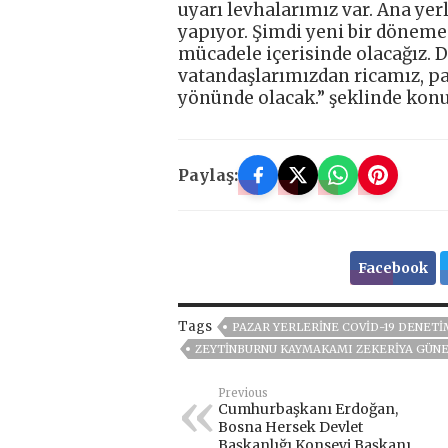
uyarı levhalarımız var. Ana yer
yapıyor. Şimdi yeni bir döneme 
mücadele içerisinde olacağız. 
vatandaşlarımızdan ricamız, p
yönünde olacak.” şeklinde konu
Paylaş:
Facebook
Tags
PAZAR YERLERINE COVID-19 DENETI
ZEYTINBURNU KAYMAKAMI ZEKERIYA GÜN
Previous
Cumhurbaşkanı Erdoğan,
Bosna Hersek Devlet
Başkanlığı Konseyi Başkanı