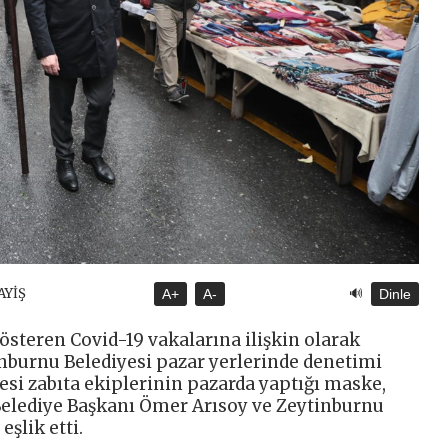
🔊
AYİŞ
A+
A-
Dinle
gösteren Covid-19 vakalarına ilişkin olarak
tinburnu Belediyesi pazar yerlerinde denetimi
yesi zabıta ekiplerinin pazarda yaptığı maske,
Belediye Başkanı Ömer Arısoy ve Zeytinburnu
şlik etti.