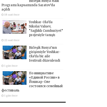
Birleşik Rusya Halk
Programı kapsamında Saratov’da
açıldı
18 saat önce
Yoshkar-Ola’da
Nikolai Valuev,
“Sağlıklı Cumhuriyet”
projesiyle tanıştı
22 saat önce
Birleşik Rusya’nın
girişimiyle Yoshkar-
Ola’da bir aile
festivali düzenlendi
1 gün önce
По инициативе
«Единой России» в
Йошкар-Оле
состоялся семейный
фестиваль
1 gün önce