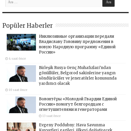
Popüler Haberler
Инклюзивные организации передали
Владиславу Головину предложения в
новую Народную программу «Единой
России»
4 saat önce
Birleşik Rusya Genç Muhafızları’ndan
gönüllüler, Belgorod sakinlerine yangın
söndürücüler ve jeneratörler konusunda
yardımcı olacak
10 saat önce
Волонтёры «Молодой Гвардии Единой
России» помогут белгородцам с
огнетушителями и генераторами
13 saat önce
Evgeny Poddubny: Hava Savunma
Kuvvetleri gazileri, ülkeyi değiştirecek