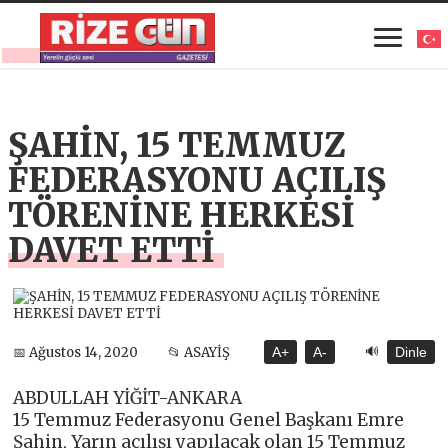
ŞAHİN, 15 TEMMUZ
FEDERASYONU AÇILIŞ
TÖRENİNE HERKESİ
DAVET ETTİ
🔊
📅 Ağustos 14, 2020
📂 ASAYİŞ
A+
A-
Dinle
ABDULLAH YİĞİT-ANKARA
15 Temmuz Federasyonu Genel Başkanı Emre
Şahin, Yarın açılışı yapılacak olan 15 Temmuz