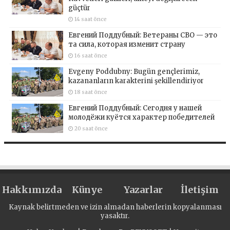
güçtür
14 saat önce
Евгений Поддубный: Ветераны СВО — это
та сила, которая изменит страну
16 saat önce
Evgeny Poddubny: Bugün gençlerimiz,
kazananların karakterini şekillendiriyor
18 saat önce
Евгений Поддубный: Сегодня у нашей
молодёжи куётся характер победителей
20 saat önce
Hakkımızda
Künye
Yazarlar
İletişim
Kaynak belirtmeden ve izin almadan haberlerin kopyalanması
yasaktır.