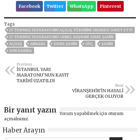
Facebook
Twitter
WhatsApp
Pinterest
Tags
15 TEMMUZ FEDERASYONU AÇILIŞ TÖRENİNE HERKESİ DAVET ETTİ
15 TEMMUZ FEDERASYONU GENEL BAŞKANI EMRE ŞAHIN
AÇILIŞ
ANKARA
EMRE ŞAHIN
GÜÇ
ŞAHİN
SON DAKIKA
Previous
İSTANBUL YARI
MARATONU’NUN KAYIT
TARİHİ UZATILDI
Next
VİRANŞEHİR’İN HAYALİ
GERÇEK OLUYOR
Bir yanıt yazın
Yorum yapabilmek için
oturum
açmalısınız
.
Haber Arayın