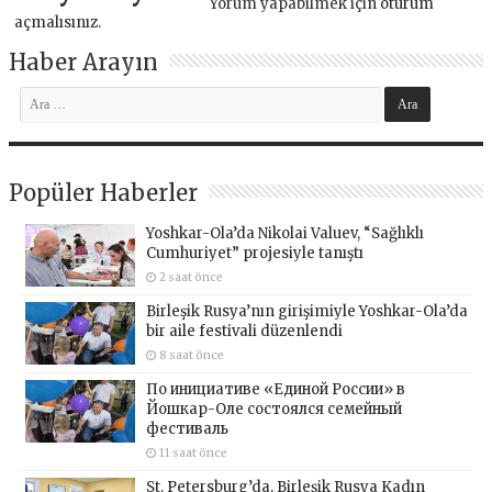
Yorum yapabilmek için
oturum
açmalısınız
.
Haber Arayın
Popüler Haberler
Yoshkar-Ola’da Nikolai Valuev, “Sağlıklı
Cumhuriyet” projesiyle tanıştı
2 saat önce
Birleşik Rusya’nın girişimiyle Yoshkar-Ola’da
bir aile festivali düzenlendi
8 saat önce
По инициативе «Единой России» в
Йошкар-Оле состоялся семейный
фестиваль
11 saat önce
St. Petersburg’da, Birleşik Rusya Kadın