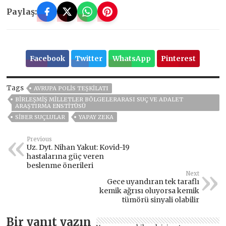
Paylaş:
Facebook
Twitter
WhatsApp
Pinterest
Tags
AVRUPA POLIS TEŞKILATI
BIRLEŞMIŞ MILLETLER BÖLGELERARASI SUÇ VE ADALET
ARAŞTIRMA ENSTITÜSÜ
SIBER SUÇLULAR
YAPAY ZEKA
Previous
Uz. Dyt. Nihan Yakut: Kovid-19
hastalarına güç veren
beslenme önerileri
Next
Gece uyandıran tek taraflı
kemik ağrısı oluyorsa kemik
tümörü sinyali olabilir
Bir yanıt yazın