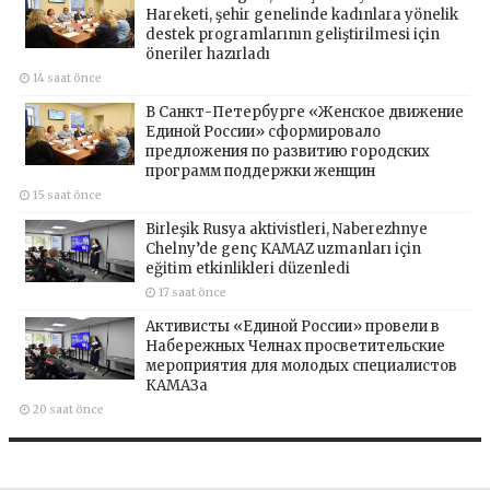
Hareketi, şehir genelinde kadınlara yönelik
destek programlarının geliştirilmesi için
öneriler hazırladı
14 saat önce
В Санкт-Петербурге «Женское движение
Единой России» сформировало
предложения по развитию городских
программ поддержки женщин
15 saat önce
Birleşik Rusya aktivistleri, Naberezhnye
Chelny’de genç KAMAZ uzmanları için
eğitim etkinlikleri düzenledi
17 saat önce
Активисты «Единой России» провели в
Набережных Челнах просветительские
мероприятия для молодых специалистов
КАМАЗа
20 saat önce