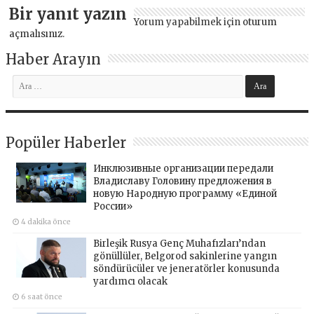
Bir yanıt yazın
Yorum yapabilmek için
oturum
açmalısınız
.
Haber Arayın
Popüler Haberler
Инклюзивные организации передали
Владиславу Головину предложения в
новую Народную программу «Единой
России»
4 dakika önce
Birleşik Rusya Genç Muhafızları’ndan
gönüllüler, Belgorod sakinlerine yangın
söndürücüler ve jeneratörler konusunda
yardımcı olacak
6 saat önce