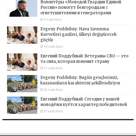
Волонтёры «Молодой Гвардии Единой
России» помогут белгородцам с
огнетушителями и генераторами
9 saat önce
Evgeny Poddubny: Hava Savunma
Kuvvetleri gazileri, ülkeyi değiştirecek
güçtür
10 saat önce
Евгений Поддубный: Ветераны СВО — это
та сила, которая изменит страну
13 saat önce
Evgeny Poddubny: Bugün gençlerimiz,
kazananların karakterini şekillendiriyor
14 saat önce
Евгений Поддубный: Сегодня у нашей
молодёжи куётся характер победителей
17 saat önce