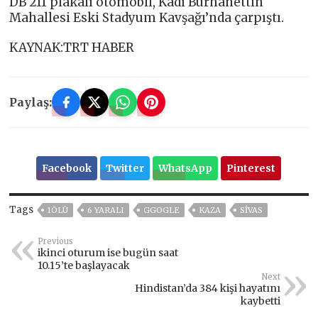
DB 211 plakalı otomobil, Kadı Burhanettin
Mahallesi Eski Stadyum Kavşağı’nda çarpıştı.
KAYNAK:TRT HABER
Paylaş:
Facebook
Twitter
WhatsApp
Pinterest
Tags
1ÖLÜ
6 YARALI
GGOGLE
KAZA
SIVAS
Previous
ikinci oturum ise bugün saat
10.15’te başlayacak
Next
Hindistan’da 384 kişi hayatını
kaybetti