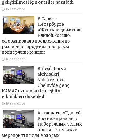
geliştirilmesi için öneriler hazırladı
15 saat önce
В Санкт-
Петербурге
«Женское движение
Единой России»
сформировало предложения по
развитию городских программ
поддержки женщин
16 saat önce
Birleşik Rusya
aktivistleri,
Naberezhnye
Chelny’de genç
KAMAZ uzmanları için eğitim
etkinlikleri düzenledi
19 saat önce
Активисты «Единой
России» провели в
Набережных Челнах
просветительские
мероприятия для молодых