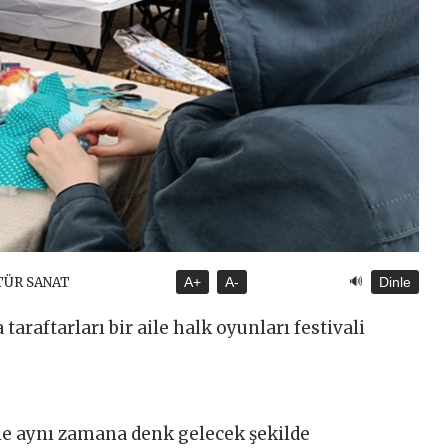
🔊
TÜR SANAT
A+
A-
Dinle
 taraftarları bir aile halk oyunları festivali
 ile aynı zamana denk gelecek şekilde