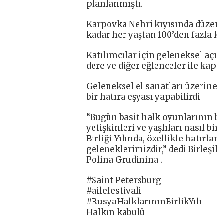
planlanmıştı.
Karpovka Nehri kıyısında düzen
kadar her yaştan 100’den fazla 
Katılımcılar için geleneksel aç
dere ve diğer eğlenceler ile ka
Geleneksel el sanatları üzerine 
bir hatıra eşyası yapabilirdi.
“Bugün basit halk oyunlarının bu
yetişkinleri ve yaşlıları nasıl 
Birliği Yılında, özellikle hatırl
geleneklerimizdir,” dedi Birleş
Polina Grudinina .
#Saint Petersburg
#ailefestivali
#RusyaHalklarınınBirlikYılı
Halkın kabulü