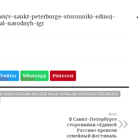
news/v-sankt-peterburge-storonniki-edinoj-
val-narodnyh-igr
Twitter
WhatsApp
Pinterest
YA TARAFTARLARI BIR AILE HALK OYUNLARI FESTIVALI DÜZENLEDI
Next
В Санкт-Петербурге
сторонники «Единой
России» провели
семейный фестиваль