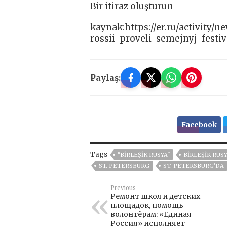
Bir itiraz oluşturun
kaynak:https://er.ru/activity/
rossii-proveli-semejnyj-festi
Paylaş:
Facebook
Tags
"BIRLEŞIK RUSYA"
BIRLEŞIK RUS
ST. PETERSBURG
ST. PETERSBURG'DA
Previous
Ремонт школ и детских
площадок, помощь
волонтёрам: «Единая
Россия» исполняет