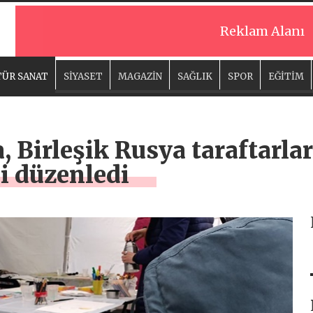
Reklam Alanı
ÜR SANAT
SİYASET
MAGAZİN
SAĞLIK
SPOR
EĞİTİM
, Birleşik Rusya taraftarları
li düzenledi