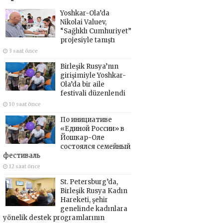
Yoshkar-Ola’da
Nikolai Valuev,
“Sağlıklı Cumhuriyet”
projesiyle tanıştı
3 saat önce
Birleşik Rusya’nın
girişimiyle Yoshkar-
Ola’da bir aile
festivali düzenlendi
10 saat önce
По инициативе
«Единой России» в
Йошкар-Оле
состоялся семейный
фестиваль
12 saat önce
St. Petersburg’da,
Birleşik Rusya Kadın
Hareketi, şehir
genelinde kadınlara
yönelik destek programlarının