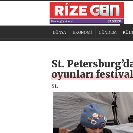
DÜNYA
EKONOMİ
GÜNDEM
KÜLT
St. Petersburg’da
oyunları festiva
St.