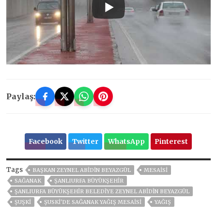
Paylaş:
Facebook
Twitter
WhatsApp
Pinterest
Tags
BAŞKAN ZEYNEL ABİDİN BEYAZGÜL
MESAİSİ
SAĞANAK
ŞANLIURFA BÜYÜKŞEHİR
ŞANLIURFA BÜYÜKŞEHIR BELEDIYE ZEYNEL ABIDIN BEYAZGÜL
ŞUŞKİ
ŞUSKİ'DE SAĞANAK YAĞIŞ MESAİSİ
YAĞIŞ