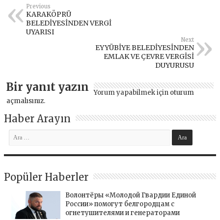
Previous
KARAKÖPRÜ
BELEDİYESİNDEN VERGİ
UYARISI
Next
EYYÜBİYE BELEDİYESİNDEN
EMLAK VE ÇEVRE VERGİSİ
DUYURUSU
Bir yanıt yazın
Yorum yapabilmek için
oturum
açmalısınız
.
Haber Arayın
Popüler Haberler
Волонтёры «Молодой Гвардии Единой
России» помогут белгородцам с
огнетушителями и генераторами