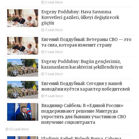
2 saat önce
Evgeny Poddubny: Hava Savunma
Kuvvetleri gazileri, ülkeyi değiştirecek
güçtür
3 saat önce
Евгений Поддубный: Ветераны СВО — это
та сила, которая изменит страну
5 saat önce
Evgeny Poddubny: Bugün gençlerimiz,
kazananların karakterini şekillendiriyor
7 saat önce
Евгений Поддубный: Сегодня у нашей
молодёжи куётся характер победителей
9 saat önce
Владимир Сайбель: В «Единой России»
поддерживают решение Минтруда
упростить для бывших участников СВО
получение соцконтракта
12 saat önce
Vladimir Saibel: Birleşik Rusya, Çalışma