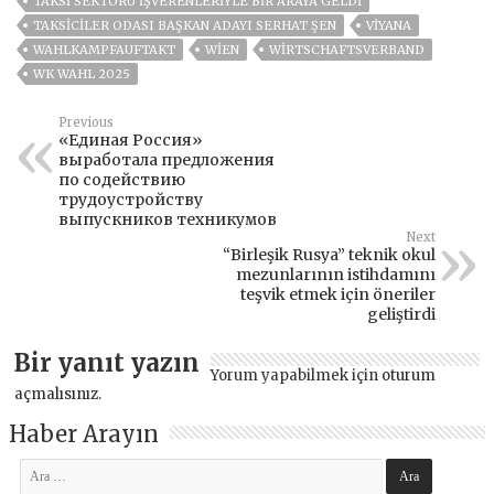
TAKSI SEKTÖRÜ IŞVERENLERIYLE BIR ARAYA GELDI
TAKSICILER ODASI BAŞKAN ADAYI SERHAT ŞEN
VİYANA
WAHLKAMPFAUFTAKT
WIEN
WIRTSCHAFTSVERBAND
WK WAHL 2025
Previous
«Единая Россия»
выработала предложения
по содействию
трудоустройству
выпускников техникумов
Next
“Birleşik Rusya” teknik okul
mezunlarının istihdamını
teşvik etmek için öneriler
geliştirdi
Bir yanıt yazın
Yorum yapabilmek için
oturum
açmalısınız
.
Haber Arayın