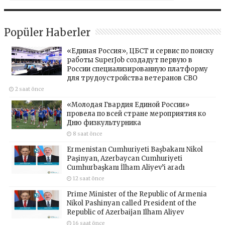
Popüler Haberler
«Единая Россия», ЦБСТ и сервис по поиску
работы SuperJob создадут первую в
России специализированную платформу
для трудоустройства ветеранов СВО
2 saat önce
«Молодая Гвардия Единой России»
провела по всей стране мероприятия ко
Дню физкультурника
8 saat önce
Ermenistan Cumhuriyeti Başbakanı Nikol
Paşinyan, Azerbaycan Cumhuriyeti
Cumhurbaşkanı İlham Aliyev’i aradı
12 saat önce
Prime Minister of the Republic of Armenia
Nikol Pashinyan called President of the
Republic of Azerbaijan Ilham Aliyev
16 saat önce