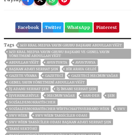
Facebook
Twitter
WhatsApp
Pinterest
Tags
1453 KRAL MEDYA YAYIN GRUBU BAŞKANI ABDULLAH YIĞIT
1453 KRAL MEDYA YAYIN GRUBU BAŞKANI VE GENEL YAYIN
YÖNETMENI ABDULLAH YIĞIT
ABDULLAH YIĞIT
AVUSTURTA
AVUSTURYA
BAŞKAN ADAYI SERHAT ŞEN
BIR ARAYA GELDI
GAZETE VIYANA
GAZETECİ
GAZETECI MECNUN YAĞAR
GENEL YAYIN YÖNETMENI ABDULLAH YIĞIT
IŞ ADAMI SERHAT ŞEN
IŞ INSANI SERHAT ŞEN
IŞVERENLERIYLE
MECNUN YAĞAR
SAM-DER
ŞEN
SOZIALDEMOKRATISCHER
SOZIALDEMOKRATISCHER WIRTSCHAFTSVERBAND WIEN
SWV
SWV WIEN
SWV WIEN TAKSICILER ODASI
SWV WIEN TAKSICILER ODASI BAŞKAN ADAYI SERHAT ŞEN
TAKSI SEKTÖRÜ