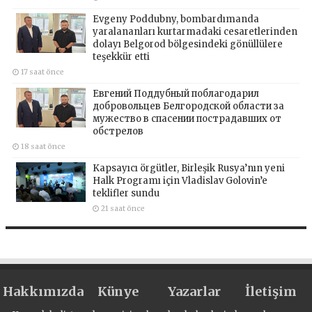
Evgeny Poddubny, bombardımanda
yaralananları kurtarmadaki cesaretlerinden
dolayı Belgorod bölgesindeki gönüllülere
teşekkür etti
17 saat önce
Евгений Поддубный поблагодарил
добровольцев Белгородской области за
мужество в спасении пострадавших от
обстрелов
18 saat önce
Kapsayıcı örgütler, Birleşik Rusya’nın yeni
Halk Programı için Vladislav Golovin’e
teklifler sundu
21 saat önce
Hakkımızda
Künye
Yazarlar
İletişim