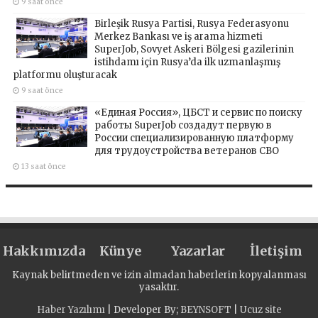
9 saat önce
Birleşik Rusya Partisi, Rusya Federasyonu
Merkez Bankası ve iş arama hizmeti
SuperJob, Sovyet Askeri Bölgesi gazilerinin
istihdamı için Rusya’da ilk uzmanlaşmış
platformu oluşturacak
9 saat önce
«Единая Россия», ЦБСТ и сервис по поиску
работы SuperJob создадут первую в
России специализированную платформу
для трудоустройства ветеранов СВО
13 saat önce
Hakkımızda
Künye
Yazarlar
İletişim
Kaynak belirtmeden ve izin almadan haberlerin kopyalanması
yasaktır.
Haber Yazılımı
| Developer By;
BEYNSOFT
|
Ucuz site