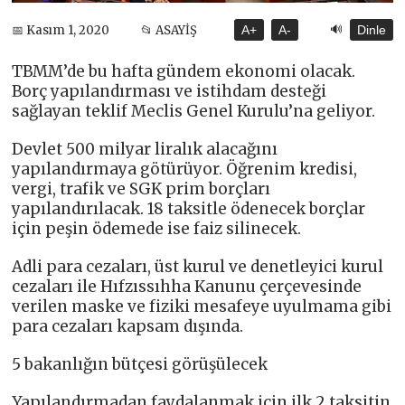
🔊
📅 Kasım 1, 2020
📂 ASAYİŞ
A+
A-
Dinle
TBMM’de bu hafta gündem ekonomi olacak.
Borç yapılandırması ve istihdam desteği
sağlayan teklif Meclis Genel Kurulu’na geliyor.
Devlet 500 milyar liralık alacağını
yapılandırmaya götürüyor. Öğrenim kredisi,
vergi, trafik ve SGK prim borçları
yapılandırılacak. 18 taksitle ödenecek borçlar
için peşin ödemede ise faiz silinecek.
Adli para cezaları, üst kurul ve denetleyici kurul
cezaları ile Hıfzıssıhha Kanunu çerçevesinde
verilen maske ve fiziki mesafeye uyulmama gibi
para cezaları kapsam dışında.
5 bakanlığın bütçesi görüşülecek
Yapılandırmadan faydalanmak için ilk 2 taksitin