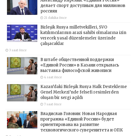
Александр Карелин: «Единая Россия»
делает спорт доступным для миллионов
россиян
21 dakika önce
Birleşik Rusya milletvekilleri, SVO
katılımcılarının arazi sahibi olmalarına izin
verecek yasal düzenlemeler üzerinde
çalışacaklar
3 saat önce
В штабе общественной поддержки
«Единой России» в Казани открылась
выставка философской живописи
4 saat önce
Kazan’daki Birleşik Rusya Halk Destekleme
Genel Merkezi’nde felsefi resimlerden
oluşan bir sergi açıldı
7 saat önce
Владислав Головин: Новая Народная
программа «Единой России» будет
ориентирована на развитие
технологического суверенитета и ОПК