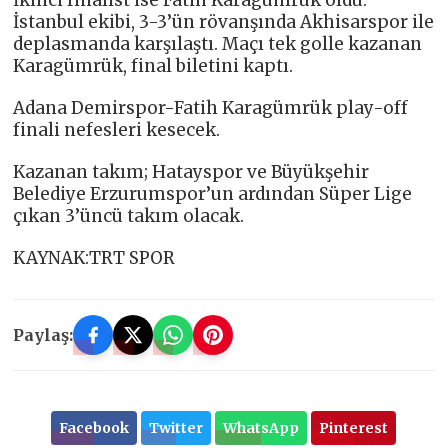
İkinci finalist ise Fatih Karagümrük oldu.
İstanbul ekibi, 3-3’ün rövanşında Akhisarspor ile
deplasmanda karşılaştı. Maçı tek golle kazanan
Karagümrük, final biletini kaptı.
Adana Demirspor-Fatih Karagümrük play-off
finali nefesleri kesecek.
Kazanan takım; Hatayspor ve Büyükşehir
Belediye Erzurumspor’un ardından Süper Lige
çıkan 3’üncü takım olacak.
KAYNAK:TRT SPOR
Paylaş:
Facebook
Twitter
WhatsApp
Pinterest