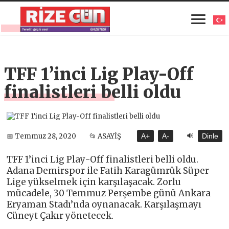
TFF 1’inci Lig Play-Off
finalistleri belli oldu
🔊
📅 Temmuz 28, 2020
📂 ASAYİŞ
A+
A-
Dinle
TFF 1’inci Lig Play-Off finalistleri belli oldu.
Adana Demirspor ile Fatih Karagümrük Süper
Lige yükselmek için karşılaşacak. Zorlu
mücadele, 30 Temmuz Perşembe günü Ankara
Eryaman Stadı’nda oynanacak. Karşılaşmayı
Cüneyt Çakır yönetecek.