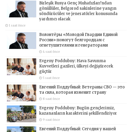
Birleşik Rusya Genç Muhafızları’ndan
gönüllüler, Belgorod sakinlerine yangın
söndürücüler ve jeneratörler konusunda
yardımcı olacak
1 saat önce
Волонтёры «Молодой Гвардии Единой
России» помогут белгородцам с
огнетушителями и генераторами
4 saat önce
Evgeny Poddubny: Hava Savunma
Kuvvetleri gazileri, ülkeyi değiştirecek
güçtür
5 saat önce
Евгений Поддубный: Ветераны СВО — это
та сила, которая изменит страну
8 saat önce
Evgeny Poddubny: Bugün gençlerimiz,
kazananların karakterini şekillendiriyor
9 saat önce
Евгений Поддубный: Сегодня у нашей